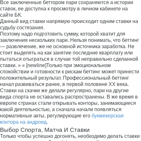
Все заключенные беттором пари сохраняются а истории
ставок, ее доступна к просмотру в личном кабинете на
сайте БК.
Данный вид ставки напрямую происходит одним ставки на
судьбу состязания.
Поэтому надо подготовить сумму, которой хватит для
заключения нескольких пари. Нельзя понимать, что беттинг
— развлечение, же не основной источника заработка. Не
стоит выделять на как занятие последние кварплату или
пытаться отыграться в случае той неправильно сделанной
ставки. » « [newline]Только при эмоциональном
спокойствии и готовности к рискам беттинг может принести
положительный результат. Профессиональный беттинг
начал развиваться ранее, в первой половине XX века.
Ставки на скачки же делали регулярно, пари на другие
вида спорта не оставались распространены. В же время в
европе странах стали открывать конторы, занимающиеся
какой деятельностью, а сначала начали появляться
нормативные акты, регулирующие его
букмекерская
контора на андроид
.
Выбор Спорта, Матча И Ставки
Только чтобы успешно догонять, необходимо делать ставки