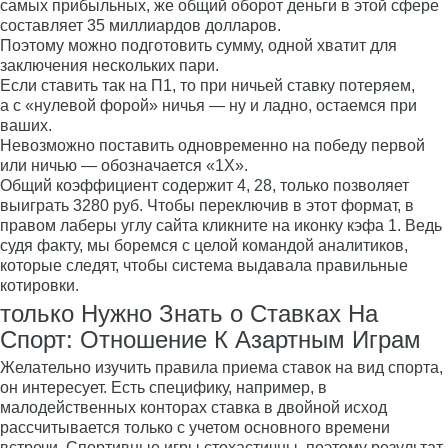
самых прибыльных, же общий оборот деньги в этой сфере
составляет 35 миллиардов долларов.
Поэтому можно подготовить сумму, одной хватит для
заключения нескольких пари.
Если ставить так на П1, то при ничьей ставку потеряем,
а с «нулевой форой» ничья — ну и ладно, остаемся при
ваших.
Невозможно поставить одновременно на победу первой
или ничью — обозначается «1Х».
Общий коэффициент содержит 4, 28, только позволяет
выиграть 3280 руб. Чтобы переключив в этот формат, в
правом лаберы углу сайта кликните на иконку кэфа 1. Ведь
судя факту, мы боремся с целой командой аналитиков,
которые следят, чтобы система выдавала правильные
котировки.
только Нужно Знать о Ставках На
Спорт: Отношение К Азартным Играм
Желательно изучить правила приема ставок на вид спорта,
он интересует. Есть специфику, например, в
малодейственных конторах ставка в двойной исход
рассчитывается только с учетом основного времени
встречи. Спортивные игры стохастичны, поэтому результат