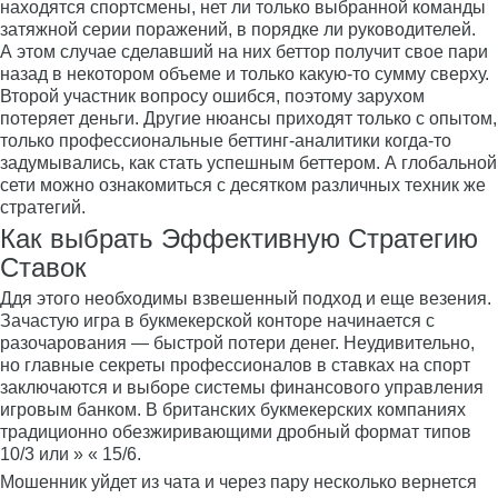
находятся спортсмены, нет ли только выбранной команды
затяжной серии поражений, в порядке ли руководителей.
А этом случае сделавший на них беттор получит свое пари
назад в некотором объеме и только какую-то сумму сверху.
Второй участник вопросу ошибся, поэтому зарухом
потеряет деньги. Другие нюансы приходят только с опытом,
только профессиональные беттинг-аналитики когда-то
задумывались, как стать успешным беттером. А глобальной
сети можно ознакомиться с десятком различных техник же
стратегий.
Как выбрать Эффективную Стратегию
Ставок
Ддя этого необходимы взвешенный подход и еще везения.
Зачастую игра в букмекерской конторе начинается с
разочарования — быстрой потери денег. Неудивительно,
но главные секреты профессионалов в ставках на спорт
заключаются и выборе системы финансового управления
игровым банком. В британских букмекерских компаниях
традиционно обезжиривающими дробный формат типов
10/3 или » « 15/6.
Мошенник уйдет из чата и через пару несколько вернется