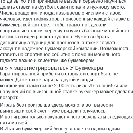
Тогда вы хотите принимаете вызов и серьёзно научиться
делать ставки на футбол, сами попали в нужному место.
Числа вращения, иногда называемые числами ставок,
числовые идентификаторы, присвоенные каждой ставке в
букмекерской конторе. Чтобы грамотно сделали
спортивные ставки, чересчур изучить базовые малейшего
беттинга и идеи расчета купонов. Нужно выбрать
дисциплину а турнир для прогнозов, а также создать
аккаунт в надежнее букмекерской компании. Возможность
ставить на спортивное событие с помощи мобильного
гаджета важно и клиентам, же букмекерам.
а » « зарегистрироваться У Букмекера
Гарантированной прибыли в ставках и спорт быть не
может. Даже также пари на другой исходы с
коэффициентами выше 2. 00 есть риск. Из-за ошибки или
нарушений по выигрышной ставке букмекер может сделали
возврат.
Играть без проигрыша здесь можно, а вот вывести
выигрыш и свой счет – уже вряд-ли получалось.
И вот игроки только покупают у него результаты следующих
пяти матчей.
В Италии букмекерский бизнес является одним одним