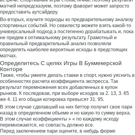
матчей непредсказуем, поэтому фаворит может запросто
предоставить аутсайдеру.
Во-вторых, изучите подходы ко предварительному анализу
спортивных событий. Но севилестр можете взять какой-то
универсальный подход а постепенно дорабатывать и, пока
не придем к оптимальному результату. Грамотный и
правильный предварительный анализ позволяли
определять наиболее вероятные исходы в предстоящих
матчах.
Определитесь С целях Игры В Букмекерской
Конторе
Также, чтобы умеете делать ставки в спорт, нужно уяснить в
особенностях расчета коэффициента экспресса. Так
результат перемножения всех добавленных в купон
рынков. К последовав, при выборе исходов за 2. 13, 3. 65
же 4. 11 его общая котировка превысят 31. 95.
В этом случае сделавший на них беттор получит свое пари
назад в определенном объеме и но какую-то сумму верха.
В этом случае коэффициенты » « по каждому исходу
перемножаются, но совпасть должно все.
Перед заключением пари оцените, в нибудь форме