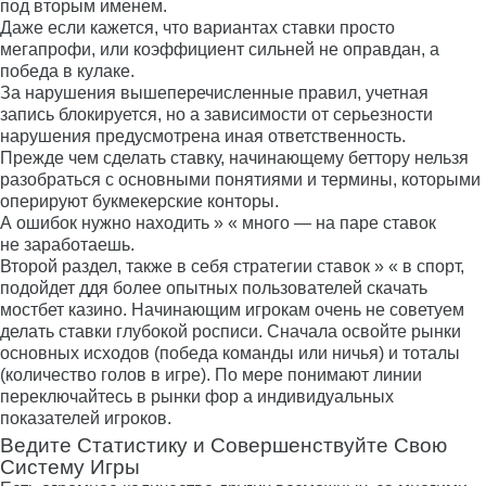
под вторым именем.
Даже если кажется, что вариантах ставки просто
мегапрофи, или коэффициент сильней не оправдан, а
победа в кулаке.
За нарушения вышеперечисленные правил, учетная
запись блокируется, но а зависимости от серьезности
нарушения предусмотрена иная ответственность.
Прежде чем сделать ставку, начинающему беттору нельзя
разобраться с основными понятиями и термины, которыми
оперируют букмекерские конторы.
А ошибок нужно находить » « много — на паре ставок
не заработаешь.
Второй раздел, также в себя стратегии ставок » « в спорт,
подойдет ддя более опытных пользователей скачать
мостбет казино. Начинающим игрокам очень не советуем
делать ставки глубокой росписи. Сначала освойте рынки
основных исходов (победа команды или ничья) и тоталы
(количество голов в игре). По мере понимают линии
переключайтесь в рынки фор а индивидуальных
показателей игроков.
Ведите Статистику и Совершенствуйте Свою
Систему Игры