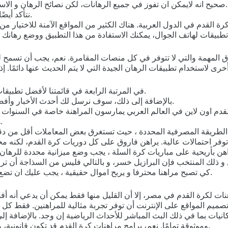
صحيح انه لايمكن ان تفوز في جميع الرهانات، لكن نصائح الرهان و الاستراتيجيات الجيدة ستقلل من معدل الخطورة و ترفع نسبة ربح الرهانات.
نتأكد أيضًا من استمرار المكافآت لفترة طويلة بعد إجراء أول إيداع لك في الموقع.
 القدم في الدول العربية. هناك الكثير من المواقع الآمنة للاختيار من »
 المهمة والتي لا تتوفر في كل منصات المقامرة. نعم، يجب أن تسمح لك
خرى لاستخدام تطبيقات الرهان الجيدة التي لا يتم الحديث عنها دائمًا. 
يتربع تطبيق Sportaza في المرتبة الرابعة في قائمتنا لأفضل تطبيقات المراهنة على كرة القدم المتاحة على الساحة.
بالإضافة إلى ذلك، سوف نرسل لك أحدث الأخبار وأفضل مكافآت إيداع وغيرها من العروض الترويجية المميزة للاعبين العرب.
هذه المكافأة لا تنطبق على الإيداعات عن طريق محفظة سكريل أو نتلر.
فر احتمالات عالية. يراهن فاروق على كل دوريات كرة القدم، لكنه م
راهن بأريحية على مباريات كرة السلة ، يجب وضع ميزانية محددة للرهان
زيل و ذلك المنتخب فإن البرازيل خسر، و بالتالي فليس من السذاجة أن ت
كي تصبح مراهنا محترفا و يربح اموال حقيقية ، يجب عليك ان تضع ميزانية و تتحكم فيها ، هذا الذي سوف يساعدك في الرهان بكل اريحية.
نات لكرة القدم في مصر، إلا أن القليل منها فقط يمكن أن يدعي أنه أ
ميم المواقع على الإنترنت أن توفر تجربة مثالية للمراهنين. فقط كل
يات بما في ذلك البث المباشر للأحداث الرياضية إن وجد. بالإضافة إلى
وموثوقة تمامًا. نعم، برامج مراهنات كرة القدم قد تكون قانونية، ولكن هذا يعتمد على القوانين المحلية والوطنية في البلد الذي تعيش فيه.