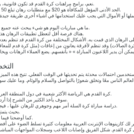
نعم، برامج مراهنات كرة القدم قد تكون قانونية، ولكن هذا يعتمد على القوانين المحلية والوطنية في البلد الذي تعيش فيه.
الحد الأدنى المؤهل للمكافأة هو 20$ مع متطلبات رهان تبلغ 50 ضعف مبلغ المكافأة، ويجب المراهنة خلال 15 يومًا من استلام المكافأة.
ك تحملها أو الأموال التي يجب عليك استخدامها في أشياء أخرى طريقة جي
ما هي مباريات اليوم هو شيء يبحث عنه جميع عشاق كرة » « القدم العربية في الوقت الحاضر على موقع لكرة القدم.
هناك فرصة أقل لتعطل تطبيقات الرهان هذه إذا كنت تملك جهاز حديث مع أحدث الترقيات الخاصة ببرنامج اشتغاله.
ة الصالات) وقد تنظم لأفرقة يعانون من إعاقات (مثل كرة قدم للمعا
، ويمكن أن يدير اللاعبون المباراة » « بأنفسهم. يضع العملاء الرهانات و
التخص
تخدمين احتمالات محدثة يتم تحديثها في الوقت الفعلي. تتيح هذه المي
م الناس معًا وتخلق شعورًا بالتواصل والسلام والوئام. وما عليك سوى 
كرة القدم هي الرياضة الأكثر شعبية في دول المنطقة العربية، إذ تتابعها الجماهير بشغف كبير وتظهر إخلاصا كبيرا لفرقها المفضلة.
سوف يأخذ الكثير من الشرح إذا أردنا الكلام عن كل نوع من الرهان الذي يمكنك وضعه في مباراة كرة قدم.
دراسة مباراة كرة السلة أمر مهم وجوهري للرهان عليها ، فيجب على المراهن أن يعرف جيدا فريق كرة السلة الذي يود الرهان عليه.
بحيث يتمتع قسم كبير من هواة الرياضة العرب بخبرة كبيرة في رياضة كرة القدم.
كما أوضحنا فيما سبق، الرهان ليس مجرد مسألة حظ بل نتيجة دراسة وانضباط وطريقة.
لك كازينوهات الإنترنت العربية معلومات كثيرة تسلط الضوء على أفضل 
في كرة القدم. شكل الفريق وإصابات اللاعب وسجلات المواجهات المباشرة