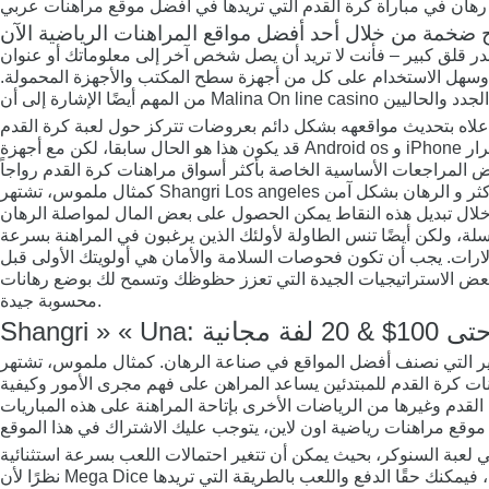
يصل شخص آخر إلى معلوماتك أو عنوان IP الخاص بك ويخاطر بأموالك أثناء اللعب. لقد كان Malina Online casino
د وسهل الاستخدام على كل من أجهزة سطح المكتب والأجهزة المحمولة.
ولارات. يجب أن تكون فحوصات السلامة والأمان هي أولويتك الأولى قبل
ت بعض الاستراتيجيات الجيدة التي تعزز حظوظك وتسمح لك بوضع رهانات
محسوبة جيدة.
المواقع في صناعة الرهان. كمثال ملموس، تشتهر Shangri La بكونها من بين أفضل مواقع
نات كرة القدم للمبتدئين يساعد المراهن على فهم مجرى الأمور وكيفية
 القدم وغيرها من الرياضات الأخرى بإتاحة المراهنة على هذه المباريات