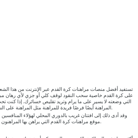
تستفيد أفضل منصات مراهنات كرة القدم عبر الإنترنت من هذا الشعو
على كرة القدم خاصية سحب النقود لوقف كلي أو جزي لأي رهان مبكرًا.
التي وضعته لا يسير على ما يرام وتريد تقليص خسائرك. إذا كنت تح
المراهنة أيضًا فرصًا فريدة للمراهنة مثل المراهنة على السياسة أو الرياضات الإلكترونية، لذا تأكد من اختيار المشغل الذي لديه الكثير من الخيارات حتى تتمكن بالفعل من العثور على الحدث الذي تريده.
وقد أدى ذلك إلى افتتان غريب بالدوري المحلي لهؤلاء المنافسين ال
موقع مراهنات كرة القدم التي يراهن بها المراهنون في العالم العربي تعطي هذه المنافسة العناية والاهتمام المناسبين. يمكن أن تكون حركة الدوري الألماني من أبرز الأحداث في كثير من الأحيان.