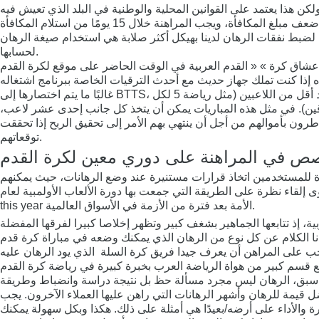
دة لضبط نفقات الرهان لدينا بهيكل أكثر صلابة هي استخدام صيغة الرهان
لحسابها.
غالبًا ما يتم اختصارها إلى BTTS، فأنت بحاجة إلى كلا الجانبين للحصول على هدف أم لا ، اعتمادًا على الرهان الذي قمت به. الأشكال المختلفة من كرة القدم قد تنظم بعدد أقل من اللاعبين (مثل رياضة 5 لكل
قين). في مثل هذه المباريات يمكن أن يتخذ كل جانب إحدى عشر لاعب،
يخاطرون بأموالهم من أجل أن ينتهي بهم الأمر إلى تحقيق الربح إذا تحققت
توقعاتهم.
ص في المراهنة على دوري معين لكرة القدم
زة للمستخدمين اتخاذ قرارات مستنيرة عند وضع الرهانات، حيث يمكنهم
إلقاء نظرة على الطريقة التي جمعت بها دورة الألعاب الأولمبية لعام
this year الأمة بعد فترة من الأزمة في الأسواق العالمية.
قيمة للرهان وأشهر الرهانات التي راهن عليها العملاء الآخرون. يجب
 والأداء على أرضه/بعيدًا هي أمثلة على ذلك. هكذا وبكل سهولة يمكنك