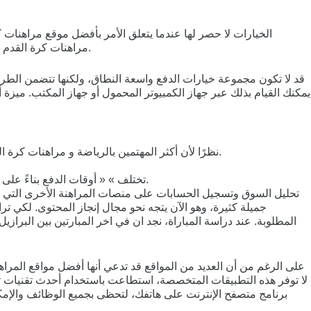
الخيارات لا حصر لها عندما يتعلق الأمر بأفضل موقع مراهنات كرة
مراهنات كرة القدم تطبيقات لهاتف الجوال، يمكنك الاستفادة من هذا التطبيق ووضع رهانك وإجراء تعاملاتك المالية عبر هاتفك الجوال أي نظام، دون تنزيل التطبيق.
قد لا تكون مجموعة خيارات الدفع واسعة النطاق، ولكنها تتضمن الطرق
يمكنك القيام بذلك عبر جهاز الكمبيوتر المحمول أو جهاز المكتب. ميزة أ
نظرًا لأن أكثر المهتمين بالرياضة و مراهنات كرة القدم اون لاين في العالم العربي يمارسون المراهنة خاصة في السنوات الأخيرة ، فأنت بحاجة إلى معرفة أفضل مواقع المراهنة على كرة القدم.
تختلف » « أوقات الدفع بناءً على الطريقة المصرفية المحددة ، حيث تستغرق بعض المعاملات أقل من دقيقة واحدة والبعض الآخر يستغرق ما يصل إلى يومي عمل بعد الموافقة.
تحليل السوق وتسجيل الحسابات على منصات المراهنة الأخرى التي تو
جميلة كثيرة، وهو الآن يتجه نحو مجال إنجاز المحتوى. لكي ت
المطلوبة. عند دراسة المباراة، نجد ان في اخر المبارتين بين البرا
على الرغم من أن العديد من المواقع قد تدعي أنها أفضل مواقع المراه
لا توفر هذه التطبيقات المتخصصة، استطاعت باستخدام أحدث تقنيات تص
برنامج متصفح الإنترنت على هاتفك، لتحظى بجميع الوظائف والإمكان