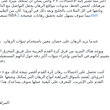
أكثر مما تشير إليه الاحتمالات، » « والتي يمكن أن تمنحك ميزة على
مرهناتك. لحسن الحظ، مدونات مواقع الرهان يجعل التواصل مع الن
وتابعها في كل الملاعب بالخليج وبعد ذلك في أوروبا. كان من الط
عليك التعرف أكثر على الرهانات على كرة السلة ، فالمشجع المحب مثلا لدوري المحترفين لكرة السلة الامريكي NBA سيعرف كثيرا على مباريات NBA مما سوف يسهل عليه تحقيق رهانات صحيحة
1xbet
ويوجد هناك المزيد من فرق كرة القدم العربية مثل فريق المحرق ا
بتقييم أدائهم في الماضي وإجراء تنبؤات أكثر دقة حول أدائهم المستقب
دقة. يضعون رهانات المراجحة مع هذه المكافآت، لذلك بغض النظر عن النتيجة التي ستفوز فهم يكملون المتطلبات ويمكنك سحب أموال المكافأة.
كنت تحصل على احتمالات رهان كرة القدم أقصر نتيجة لذلك مع » « 
انتروباي. يُقصد بأسواق المراهنة أنواع الرهان التي يُمكنك وضعها ع
القدم على الإنترنت. للتعرف على كيفية عملها سوف يساعدك هذا ال
المراهنة المباشرة هي ميزة شائعة في تطبيقات المراهنة الرياضية على الأجهزة المحمولة والتي تتيح للمستخدمين المراهنة على حدث ما أثناء تقدمه.