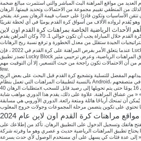
دم العديد من مواقع المراهنة البث المباشر والتي استثمرت مبالغ ضخمة
لذلك من المنطقي تقييم مجموعة من الاحتمالات وتحديد قيمتها. الرهان
 حساب قيمة الرهان بسرعة. يفتخر Sultanbet – الذي يعمل منذ أكثر من عقد من الزمان – بسمعة ممتازة بين المقامرين
هم الأحداث الرياضية الخاصة بمراهنات كرة القدم اون لاين
سينشر المراهن الجيد تنبؤًات إذا وفقط إذا اكتشف رهانًا على القيمة. إذا » « قدر المراهن، على سبيل المثال، أن احتمالات إحراز فريقين لكرة القدم خلال المباراة يجب أن تكون حوالي 1. 70 وكان المراهن يقدم
ات تكون راجحة من حيث التسعير، إلا أن التوقيت مهم. » « [newline]إذا كانت النتيجة zero ل 0، سيتعين عليك الانتظار حتى الدقيقة 35 إلى 55 للحصول على احتمالات عادلة تزيد عن 1. a
few.
دم تنافسي ومحترم يشاهده الملايين » « من عشاق المراهنة. علاوة على ذلك، يقدم هذا الدوري مواهب شابة
كن أن تمنحك أرباحًا هائلة ومتعة رائعة. الدوري الأوروبي هي مسابقة
واقع مراهنات كرة القدم اون لاين عام 2024
بيق الرهان. تأكد من إطلاعك على Cashalot، الذي يحتوي على تطبيق مبتكر مثير للإعجاب. يوفر هذا الطبيق
رياضية حديث و عصري وهو ما وفرته شركة Cashalot في الآونة الأخيرة لمستخدميها. الرياضات يتم