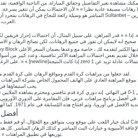
كنك مشاهدة تغير التفاصيل وحقائق المباراة. من الناحية الواقعية، تق
رهانات مسبقة عادية نظرا » « لأن الاحتمالات يمكن أن تتغير بسرعة، 
المباشر هو وسيلة رائعة للنجاح في الرهانات بمجرد أن تتقن الأساسيات وتكون قادرًا على
العرب، وهو يُقدم لرواده الآلاف من أسواق كرة القدم يوميًا في أي لحظة تقريبًا.
أ
على الرغم من أن الاحتمال
لقد جعلوا من مراهنات كرة القدم ومواقع الرهان على كرة القدم ميدانهم المفضل للتسلية وتشجيع كرة القدم قبل البحث على بعض الربح.
متطلبات الرهان 40x يجب استيفاؤها في 16 يومًا حتى يتم تحويلها إلى رصيد قابل للسحب.
وتذكروا أن الأرجنتين فازت في نسخة 2021 متفوقة على البرازيل 1-0 في النهائي. إنه دوري كرة ق
في أفضل برنامج مراهنات عربي، فإن المقامرة على الدوري الأوروبي يُم
أفضل م
لديك خيار اللعب على موقع ويب متوافق مع اللجوّال، أو قم فقط بفتح هاتفك وتسجيل الدخول على التط
اقة الآسيوية و خيارات البث المباشر و كذلك الرهان المباشر. كل هذا يحتاج تطبيق المراهنات ال
توزيعها في تطبيق المراهنات » « إلى عدة فئات كي يسهل على أي مستخدم الوصول لأي حدث بسرعة.