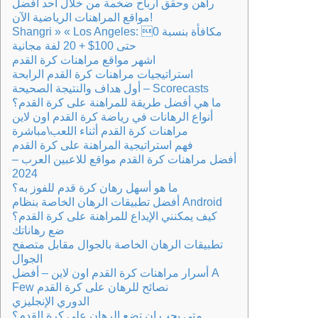
راهن وحقق أرباح ضخمة من خلال أحد أفضل
مواقع المراهنات الرياضية الآن!
Shangri » « Los Angeles: مكافأة بنسبة 0
حتى 100$ + 20 لفة مجانية
اشهر مواقع مراهنات كرة القدم
استراتيجيات مراهنات كرة القدم الرابحة
أول هداف والنتيجة الصحيحة – Scorecasts
ما هي أفضل طريقة للمراهنة على كرة القدم؟
أنواع الرهانات في رياضة كرة القدم اون لاين
مراهنات كرة القدم أثناء اللعب\مباشرة
فهم استراتيجية المراهنة على كرة القدم
أفضل مراهنات كرة القدم مواقع للاعبين العرب –
2024
ما هو أسهل رهان كرة قدم للفوز به؟
أفضل تطبيقات الرهان الخاصة بنظام Android
كيف يمكنني الإيداع للمراهنة على كرة القدم؟
ضع رهاناتك
تطبيقات الرهان الخاصة بالجوال مقابل متصفح
الجوال
أسرار مراهنات كرة القدم اون لاين – أفضل A
Few نصائح للرهان على كرة القدم
الدوري الإنجليزي
متى يجب ان تضع الرهان على كرة القدم؟