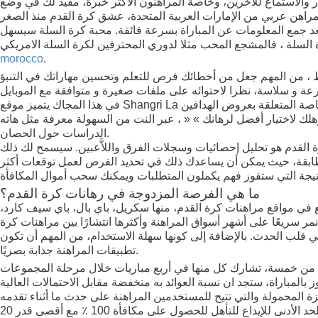
ر والاستماع للآخرين، وخاصة المراهنون الأكثر خبرة، مفيد لك في وضع
اهن عربي من الإمارات العربية المتحدة، عشق كرة القدم منذ الصغر
بعد جمع المعلومات عن المباراة بسرعة فائقة. محبة كرة السلة سيسهل
morocco
.
الرهان، من الحسن معرفة أداء ذلك الحصان في آخر 5 مسافات ، هذا الذي سيؤهلك لاختيار أفضل لرهانك » « ، عبر النت من السهولة معرفة مثل هاته
الدراسات حول الحصان.
 القدم هو تحليل إحصائيات وسجلات الفرق واللاَّعبين. سيسمح لك ذلك
 المطابقة، حيث يمكن أن يساعدك ذلك في تحديد الفرص لعمل توقعات أكثر
ما هي الفرصة المزدوجة في رهانات كرة القدم؟
 في مواقع مراهنات كرة القدم، منها سكريل، باي بال، باي سيف كارد،
مر سريعًا على أشهر أسواق المراهنة وأكثرها انتشارًا بين مراهنات كرة
ي قلب الحدث. بالإضافة إلى كونها سهلة الاستخدام، من المهم أن تكون
تطبيقات المراهنة جذابة بصريًا.