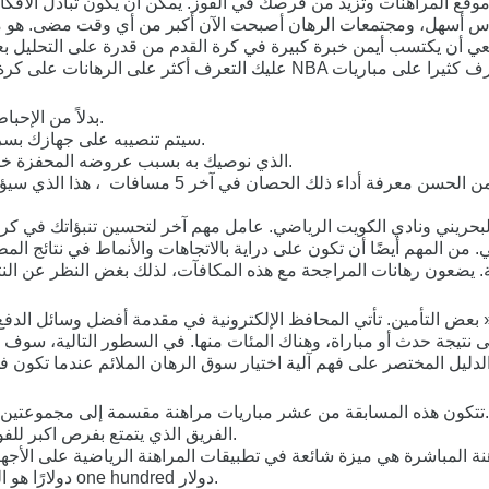
 موقع المراهنات وتزيد من فرصك في الفوز. يمكن أن يكون تبادل الأفكا
اس أسهل، ومجتمعات الرهان أصبحت الآن أكبر من أي وقت مضى. هو مر
بيعي أن يكتسب أيمن خبرة كبيرة في كرة القدم من قدرة على التحليل 
بدلاً من الإحباط ، من المهم جعل من أخطائك فرص للتعلم وتحسين مهاراتك في التنبؤ.
سيتم تنصيبه على جهازك بسرعة و سلاسة، نظرا لاحتوائه على ملفات صغيرة و متوافقة مع الموبايل.
في هذا المجاك يتميز موقع Shangri La الذي نوصيك به بسبب عروضه المحفزة خاصة المتعلقة بعروض الهدافين.
عندما تريد الرهان على حصان معين باستخدام تنبؤات 
لبحريني ونادي الكويت الرياضي. عامل مهم آخر لتحسين تنبؤاتك في كرة
لي. من المهم أيضًا أن تكون على دراية بالاتجاهات والأنماط في نتائج
بعض التأمين. تأتي المحافظ الإلكترونية في مقدمة أفضل وسائل الدفع
لى نتيجة حدث أو مباراة، وهناك المئات منها. في السطور التالية، سوف ن
دليل المختصر على فهم آلية اختيار سوق الرهان الملائم عندما تكون ف
تتكون هذه المسابقة من عشر مباريات مراهنة مقسمة إلى مجموعتين من خمسة، تشارك كل منها في أربع مباريات خلال مرحلة المجموعات.
الفريق الذي يتمتع بفرص اكبر للفوز بالمباراة، ستجد ان نسبة العوائد به منخفضة مقابل الاحتمالات العالية.
20 دولارًا هو الحد الأدنى للإيداع للتأهل للحصول على مكافأة 100 ٪ مع أقصى قدر one hundred دولار.