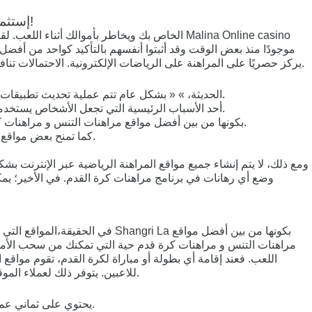
إستثمر هوايتك في مراهنات كرة القدم اون لاين راهن وحقق أرباح ضخمة من خلال أحد أفضل مواقع المراهنات الرياضية الآن!
موجودًا منذ بعض الوقت وقد أثبتوا أنفسهم بالتأكيد كواحد من أف
من المهم أيضًا الإشارة إلى أن Malina On line casino يركز حصريًا على المراهنة على الرياضات الإلكترونية. الاحتمالات تنافسية طوال الوقت، بينما يمكن جمع الرهانات المجانية من قبل اللاعبين الجدد والحاليين.
قد يكون هذا هو الحال سابقا، لكن مع أجهزة Android os و iPhone الحديثة، » « بشكل عام تتم عملية تحديث تطبيقات المراهنات تلقائيًا حتى لا يضطر المستخدم إلى مراقبة هذا الوضع باستمرار.
تجدون هنا بعض المراجعات الأساسية الخاصة بأكثر أسواق مراهنات كرة القدم رواجاً. » « [newline]أحد الأسباب الرئيسية التي تجعل الأشخاص يستخدمون برنامج مراهنات كرة القدم هي الراحة.
كمثال ملموس، تشتهر Shangri Los angeles بكونها من بين أفضل مواقع مراهنات التنس و مراهنات كرة قدم حية التي تمكنك من سحب الأموال نقدا، لأن هذا يعطيك الثقة أكثر و الرهان بشكل آمن.
كما تمنح بعض مواقع المراهنات الرياضية مكافأة نقاط الولاء التراكمية لزوارها الأوفياء، من خلال تبديل هذه النقاط يمكن الحصول على بعض المال لمواصلة الرهان.
لهذا السبب يقدمون مجموعات » « من
ومع ذلك، لا يتم إنشاء جميع مواقع المراهنة الرياضية عبر الإنترنت 
وضع أي رهانات في برنامج مراهنات كرة القدم. في الأخير؛ يم
في الحقيقة،المواقع التي لا تق
مراهنات التنس و مراهنات كرة قدم حية التي تمكنك من سحب الأموال 
اللعب. فعند إقامة أي بطولة أو مباراة لكرة القدم، تقوم مواقع 
للاعبين. يتوفر ذلك لعملاء الموقع فقط، مما يفسر انه من أجل المراهنة على مباراة كرة قدم من خلال موقع مراهنات رياضية اون لاين، يتوجب عليك الاشتراك في هذا الموقع.
نظرًا لأن Mega Dice يحتوي على ثماني عملات مشفرة مختلفة وسبعة خيارات إيداع منفصلة للمحفظة الإلكترونية، فيمكنك حقًا الدفع واللعب بالطريقة التي تريدها.