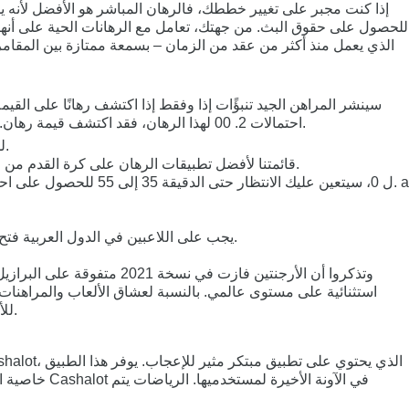
إذا كنت مجبر على تغيير خططك، فالرهان المباشر هو الأفضل لأنه يم
للحصول على حقوق البث. من جهتك، تعامل مع الرهانات الحية على أنها 
احتمالات 2. 00 لهذا الرهان، فقد اكتشف قيمة رهان. صحيح انه لايمكن ان تفوز في جميع الرهانات، لكن نصائح الرهان و الاستراتيجيات الجيدة ستقلل من معدل الخطورة و ترفع نسبة ربح الرهانات.
عندما يتعلق الأمر بفرص المراهنة على كرة القدم في 2022 ، فإن Lucky Block لديها الكثير لتقدمه لك ، خاصة مع وعدها بضمان السعر الأعلى.
تصدر تطبيق Lucky Block قائمتنا لأفضل تطبيقات الرهان على كرة القدم من خلال تقديم بعض احتمالات المراهنة الأكثر تنافسية، وعدد كبير من أسواق المراهنات الرياضية، وعرض ترحيبي مثير.
بالنسبة لتطبيقات المراهنات التي تعمل بنظام Android، يجب على اللاعبين في الدول العربية فتح موقع المراهنة العادي على الهاتف المحمول الخاص بشركة المراهنات في متصفحهم.
استثنائية على مستوى عالمي. بالنسبة لعشاق الألعاب والمراهنات 
للأندية الأفضل في أوروبا، وتم افتتاح هذه المُسابقة في عام 1971. كما أنها تحتوي على تكوين يتضمن مرحلة المجموعات وجولات خروج المغلوب.
خاصية الإع