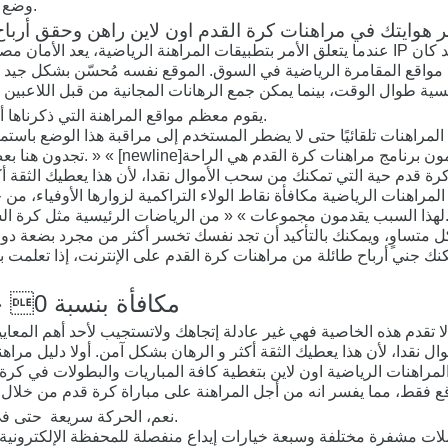
وضع رهان في مباراة كرة القدم التي تريدها في أفضل موقع مراهنات عربي.
عندما يتعلق الأمر بتطبيقات المراهنة الرياضية، يعد الأمان مصدر قلق كبير – فأنت لا تريد أن 
ضل مواقع المقامرة الرياضية في السوق. الموقع نفسه مُحسّن بشكل جي
يقوم معظم مواقع المراهنة التي ذكرناها أعلاه بتحديث مواقعهه بشكل دائم بعروضات تتركز حول لعبة كرة القدم.
 الرياضات الرئيسية مثل كرة السلة، ولكن أيضًا تنس الطاولة لأولئك الذين يرغبون في المراهنة بسرعة.
بشكل متساوٍ، ويمكنك بالتأكيد أن تجد نفسك تخسر أكثر من مجرد بضعة د
كنك جني أرباح طائلة من مراهنات كرة القدم على الإنترنت، إذا تعلم
Shangri » « Una: مكافأة بنسبة 0 حتى 100$ & 20 لفة مجانية
دم هذه الخاصية فهي غير عادلة إتجاهك ولاتستجيب لأحد أهم المعايير التي نصنف أفضل 
نقدا، لأن هذا يعطيك الثقة أكثر و الرهان بشكل آمن. أولا دليل مراه
المراهنات الرياضية اون لاين بتغطية كافة المباريات والبطولات في كرة
نعم، الحركة سريعة حتى في لعبة السنوكر، بحيث يمكن أن تتغير احتمالات اللعب بسرعة استثنائية.