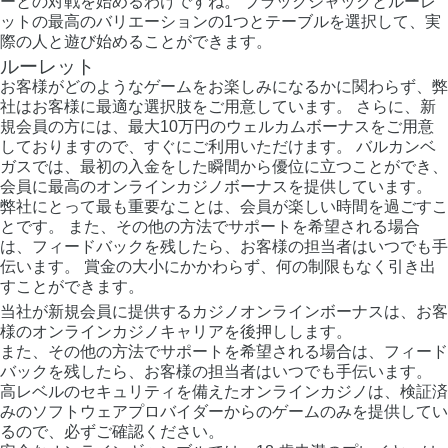
ーとの対戦を始めるわけですね。 ブラックジャックとルーレ
ットの最高のバリエーションの1つとテーブルを選択して、実
際の人と遊び始めることができます。
ルーレット
お客様がどのようなゲームをお楽しみになるかに関わらず、弊
社はお客様に最適な選択肢をご用意しています。 さらに、新
規会員の方には、最大10万円のウェルカムボーナスをご用意
しておりますので、すぐにご利用いただけます。 バルカンベ
ガスでは、最初の入金をした瞬間から優位に立つことができ、
会員に最高のオンラインカジノボーナスを提供しています。
弊社にとって最も重要なことは、会員が楽しい時間を過ごすこ
とです。 また、その他の方法でサポートを希望される場合
は、フィードバックを残したら、お客様の担当者はいつでも手
伝います。 賞金の大小にかかわらず、何の制限もなく引き出
すことができます。
当社が新規会員に提供するカジノオンラインボーナスは、お客
様のオンラインカジノキャリアを後押しします。
また、その他の方法でサポートを希望される場合は、フィード
バックを残したら、お客様の担当者はいつでも手伝います。
高レベルのセキュリティを備えたオンラインカジノは、検証済
みのソフトウェアプロバイダーからのゲームのみを提供してい
るので、必ずご確認ください。