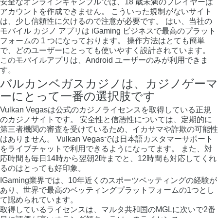
安全なオンラインギャンブルでは、18 歳未満のプレイヤーは
アカウントを作成できません。 こういった規制がないサイト
は、少し信頼性に欠けるので注意が必要です。 はい、当社の
モバイル カジノ アプリは iGaming ビジネスで最高のプラット
フォームの 1 つになっております。 操作方法はとても簡単
で、どのユーザーにとっても使いやすく設計されています。
このモバイルアプリは、Android ユーザーのみが利用できま
す。
バルカンベガスカジノは、カジノゲーマ
ーにとって一番の選択肢です
Vulkan Vegasは公式のカジノライセンスを取得している正規
のカジノサイトです。 安全性と信憑性については、定期的に
第三者機関の審査を受けているため、イカサマや詐欺の可能性
はありません。 Vulkan Vegasでは日本語カスタマーサポート
をライブチャットで利用できるようになってます。 また、対
応時間も毎日14時から翌朝2時までと、12時間も対応してくれ
るのはとっても好印象。
IGaming業界では、10年近くのスポーツベッティングの経験が
あり、世界で最高のベッティングプラットフォームの1つとし
て認められています。
取得しているライセンスは、マルタ共和国のMGLに次いで2番