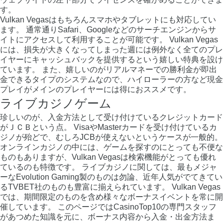
す。
Vulkan Vegasはもちろんスマホやタブレットにも対応してい
ます。 通常通りSafari、Googleなどのサーチエンジンからサ
イトにアクセスして利用することが可能です。 Vulkan Vegas
には、損失が大きくなってしまった週には例外なく全てのプレ
イヤーにキャッシュバックを提供するという嬉しい特典を設け
ています。 また、嬉しいのがリアルマネーでの勝利金が即出
金できるタイプのシステムなので、ハイローラーの方など現金
プレイがメインのプレイヤーには得におススメです。
ライブカジノゲーム
珍しいのが、入金方法として受け付けているクレジットカード
がＪＣＢという点。 VisaやMasterカードを受け付けているカ
ジノが殆どで、むしろJCBが使えないというケースが一般的。
オンラインカジノの中には、ゲームを探すのにとっても不便な
ものもありますが、Vulkan Vegasは検索機能がとっても優れ
ているのも特徴です。 ライブカジノに関しては、最もメジャ
ーなEvolution Gaming製のものは勿論、近年人気がでてきてい
るTVBET社のものも豊富に揃えられています。 Vulkan Vegas
では、期間限定のものを含め様々なボーナスイベントを常に開
催しています。 このページではCasinoTop10の専門スタッフ
があつめた知識を元に、ボーナス内容から入金・出金方法ま