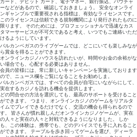
カード、デビット カード、電子マネー、銀行振込、バウチャ
ーなどがあるので、確認しておきましょう。 安全なオンライ
ンギャンブルで重要視される指標は、有効なライセンスです。
このライセンスは信頼できる規制機関により発行されたものに
限ります。 そのためには、プロフェッショナルで迅速なカス
タマーサービスが不可欠であると考え、いつでもご連絡いただ
けるようにしています。
バルカンベガスのライブゲームでは、どこにいても楽しみなが
ら賞金を得ることができます。
オンラインカジノハウスを訪れたいが、時間やお金の余裕がな
い場合でも、心配する必要はありません。
会員の皆様には、常に新しいキャンペーンを実施しております
ので、ニュース欄をご覧になることをお勧めしま。
バルカンベガスでは、すべての会員が自宅にいながらにして、
実在するカジノを訪れる機会を提供します。
どの問合せの方法を選択しても、最高のサポートを受けること
ができます。 つまり、オンラインカジノのゲームをリアルタ
イムでプレイできるだけでなく、交流の機会も得られるので
す。 皆さんが慣れ親しんだオンラインカジノゲームが、実在
の人々と実在の人々と対戦できるようになりました。 しか
も、この体験は、携帯でも、どのデバイスでも手に入れること
ができます。 テーブルを歩き回ってゲームを選び、ディーラ