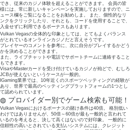
でき、従来のカジノ体験を超えることができます。 会員の皆
様には、常に新しいキャンペーンを実施しておりますので、ニ
ュース欄をご覧になることをお勧めしま。 また、個性的なリ
ンクをクリックしたり、それとも、コードを使用することで、
入金せずに利用できるボーナスもあります。
Vulkan Vegasの全体的な印象としては、とてもよくバランス
がとれているオンラインカジノだと言えそうです。
プレイヤーのコメントを参考に、次に自分がプレイするかどう
かを決めることができます。
また、ライブチャットや電話でサポートチームに連絡すること
もできます。
VisaやMasterカードを受け付けているカジノが殆どで、むしろ
JCBが使えないというケースが一般的。
IGaming業界では、10年近くのスポーツベッティングの経験が
あり、世界で最高のベッティングプラットフォームの1つとし
て認められています。
◍ プロバイダー別でゲーム検索も可能！
Vulkan Vegasにおけるボーナスの賭け条件は40倍。 格別低い
わけではありませんが、50倍～60倍が最も一般的と言われて
いるのを考えると、決して高くはないので好印象。 一般的に
信頼性の高いとされている支払いシステムには、クレジット