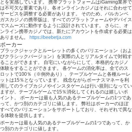
とを実感しています。 携帯プラットフォームはiGaming業界で
は不可欠な要素であり、各オンラインカジノはそれに合わせて
サービスを調整する必要があります。 そのため、バルカンベ
ガスカジノの携帯版は、すべてのプラットフォームやデバイス
でスムーズに動作するように設計されています。 さらに、オ
ンライン携帯カジノでは、新たにアカウントを作成する必要は
ありません。
https://beebetja.com
ポーカー
ブラックジャックとルーレットの多くのバリエーション（およ
びクラシックバージョン）を実際の人とリアルタイムで対戦す
ることができます。 自宅にいながらにして、本格的なカジノ
体験をすることができます。 各ゲームの消化率は、全てのス
ロットで100％（※例外あり）、テーブルゲームと各種ルーレ
ットは15％となっています。 残念ながらボーナスマネーを利
用してのライブカジノやインスタゲームは行い規則になってい
ますが、テーブルゲームで15％消化してくれるのは嬉しいポ
イント。 ポーカーは最も人気のあるテーブルゲームの1つであ
って、かつ別のカテゴリに値します。 弊社はポーカーのほぼ
すべてのバリエーションをサポートしており、それぞれで異な
る体験を提供します。
ポーカーは最も人気のあるテーブルゲームの1つであって、か
つ別のカテゴリに値します。