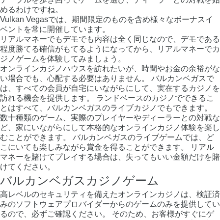
めるわけですね。
Vulkan Vegasでは、期間限定のものを含め様々なボーナスイ
ベントを常に開催しています。
リアルマネーでもデモでも内容は全く同じなので、デモである
程度勝てる確信がもてるようになってから、リアルマネーでカ
ジノゲームを体験してみましょう。
オンラインカジノハウスを訪れたいが、時間やお金の余裕がな
い場合でも、心配する必要はありません。 バルカンベガスで
は、すべての会員が自宅にいながらにして、実在するカジノを
訪れる機会を提供します。 ランドベースのカジノでできるこ
とはすべて、バルカンベガスのライブカジノでもできます。
数十種類のゲーム、実際のプレイヤーやディーラーとの対戦な
ど、家にいながらにして本格的なオンラインカジノ体験を楽し
むことができます。 バルカンベガスのライブゲームでは、ど
こにいても楽しみながら賞金を得ることができます。 リアル
マネーを賭けてプレイする場合は、失ってもいい金額だけを賭
けてください。
バルカンベガスカジノゲーム
高レベルのセキュリティを備えたオンラインカジノは、検証済
みのソフトウェアプロバイダーからのゲームのみを提供してい
るので、必ずご確認ください。 そのため、お客様がすぐにゲ