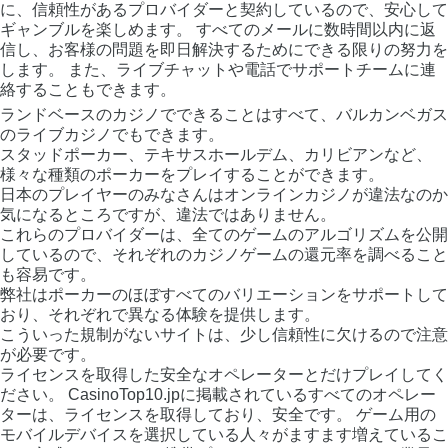
に、信頼性があるプロバイダーと契約しているので、安心して
ギャンブルを楽しめます。 すべてのメールに数時間以内に返
信し、お客様の問題を即日解決するためにできる限りの努力を
します。 また、ライブチャットや電話でサポートチームに連
絡することもできます。
ランドベースのカジノでできることはすべて、バルカンベガス
のライブカジノでもできます。
スタッドポーカー、テキサスホールデム、カリビアンなど、
様々な種類のポーカーをプレイすることができます。
日本のプレイヤーのみなさんはオンラインカジノが違法なのか
気になるところですが、違法ではありません。
これらのプロバイダーは、全てのゲームのアルゴリズムを公開
しているので、それぞれのカジノゲームの還元率を調べること
も容易です。
弊社はポーカーのほぼすべてのバリエーションをサポートして
おり、それぞれで異なる体験を提供します。
こういった規制がないサイトは、少し信頼性に欠けるので注意
が必要です。
ライセンスを取得した安全なオペレーターとだけプレイしてく
ださい。 CasinoTop10.jpに掲載されているすべてのオペレー
ターは、ライセンスを取得しており、安全です。 ゲーム用の
モバイルデバイスを選択している人々がますます増えているこ