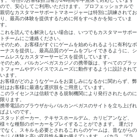
す。 専任のお客様担当者が24時間年中無休で対応しています
ので、安心してご利用いただけます。 プロフェッショナルで
親切なカスタマーサポートマネージャーは特別に訓練されてお
り、最高の体験を提供するために何をすべきかを知っていま
す。
これを読んでも解決しない場合は、いつでもカスタマーサポー
トチームにご連絡ください。
そのため、お客様がすぐにゲームを始められるように有利なボ
ーナスを提供し、最高品質のゲームをプレイできるように、シ
ームレスなカスタマーサービスを提供しています。
そのため、バルカンベガスカジノの携帯版は、すべてのプラッ
トフォームやデバイスでスムーズに動作するように設計されて
います。
お客様がどのようなゲームをお楽しみになるかに関わらず、弊
社はお客様に最適な選択肢をご用意しています。
このライセンスは信頼できる規制機関により発行されたものに
限ります。
携帯電話のブラウザからバルカンベガスのサイトを立ち上げれ
ばよいのです。
スタッドポーカー、テキサスホールデム、カリビアンなど、
様々な種類のポーカーをプレイすることができます。 運だけ
でなく、スキルも必要とされるこれらのゲームは、昔ながらの
カジノ体験と高い収益性を兼ね備えています。 バカラ、ブラ