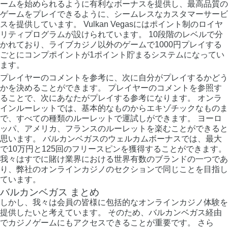
ームを始められるように有利なボーナスを提供し、最高品質の
ゲームをプレイできるように、シームレスなカスタマーサービ
スを提供しています。 Vulkan Vegasにはポイント制のロイヤ
リティプログラムが設けられています。 10段階のレベルで分
かれており、ライブカジノ以外のゲームで1000円プレイする
ごとにコンプポイントが1ポイント貯まるシステムになってい
ます。
プレイヤーのコメントを参考に、次に自分がプレイするかどう
かを決めることができます。 プレイヤーのコメントを参照す
ることで、次にあなたがプレイする参考になります。 オンラ
インルーレットでは、基本的なものからエキゾチックなものま
で、すべての種類のルーレットで運試しができます。 ヨーロ
ッパ、アメリカ、フランスのルーレットを楽むことができると
思います。 バルカンベガスのウェルカムボーナスでは、最大
で10万円と125回のフリースピンを獲得することができます。
我々はすでに賭け業界における世界有数のブランドの一つであ
り、弊社のオンラインカジノのセクションで同じことを目指し
ています。
バルカンベガス まとめ
しかし、我々は会員の皆様に包括的なオンラインカジノ体験を
提供したいと考えています。 そのため、バルカンベガス経由
でカジノゲームにもアクセスできることが重要です。 さら