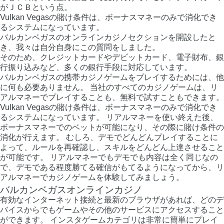
がＪＣＢという点。
Vulkan Vegasの賭け条件は、ボーナスマネーのみで消化でき
るシステムになっています。
バルカンベガスのオンラインカジノセクションを開設したと
き、我々は自分自身にこの質問をしました。
そのため、クレジットカードやデビットカード、電子財布、銀
行振り込みなど、多くの銀行手段に対応しています。
バルカンベガスの携帯カジノゲームをプレイするためには、他
に何も必要ありません。 当社のすべてのカジノゲームは、リ
アルマネーでプレイすることも、無料で試すこともできます。
Vulkan Vegasの賭け条件は、ボーナスマネーのみで消化でき
るシステムになっています。 リアルマネーを使い終えた後、
ボーナスマネーでのベットが可能になり、その際に賭け条件の
消化が行えます。 むしろ、デモでどんどんプレイすることに
よって、ルールを再確認し、スキルをどんどん上達させること
が可能です。 リアルマネーでもデモでも内容は全く同じなの
で、デモである程度勝てる確信がもてるようになってから、リ
アルマネーでカジノゲームを体験してみましょう。
バルカンベガスオンラインカジノ
有効なインターネット接続と最新のブラウザがあれば、どのデ
バイスからでもゲームやその他のサービスにアクセスすること
ができます。 インスタゲームカテゴリは非常に簡単にプレイ