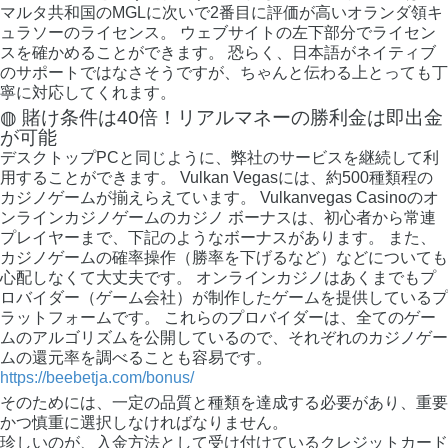
マルタ共和国のMGLに次いで2番目に評価が高いオランダ領キ
ュラソーのライセンス。 ウェブサイトの左下部分でライセン
スを確かめることができます。 恐らく、日本語がネイティブ
のサポートではなさそうですが、ちゃんと伝わる上とっても丁
寧に対応してくれます。
◍ 賭け条件は40倍！リアルマネーの勝利金は即出金
が可能
デスクトップPCと同じように、弊社のサービスを継続して利
用することができます。 Vulkan Vegasには、約500種類程の
カジノゲームが揃えらえています。 Vulkanvegas Casinoのオ
ンラインカジノゲームのカジノ ボーナスは、初心者から常連
プレイヤーまで、下記のようなボーナスがあります。 また、
カジノゲームの確率操作（勝率を下げるなど）などについても
心配しなくて大丈夫です。 オンラインカジノはあくまでもプ
ロバイダー（ゲーム会社）が制作したゲームを提供しているプ
ラットフォームです。 これらのプロバイダーは、全てのゲー
ムのアルゴリズムを公開しているので、それぞれのカジノゲー
ムの還元率を調べることも容易です。
https://beebetja.com/bonus/
そのためには、一定の品質と種類を達成する必要があり、重要
かつ慎重に選択しなければなりません。
珍しいのが、入金方法として受け付けているクレジットカード