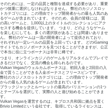
そのためには、一定の品質と種類を達成する必要があり、重要
かつ慎重に選択しなければなりません。 弊社のカジノスロッ
トカテゴリには、この理由でトップ開発者からの最も人気のあ
るゲームが含まれています。 そのため、会員の皆様には、質
の高いゲームと、1,000以上のタイトルのコレクションにアク
セスする機会を提供しています。 つまり、どのようなゲーム
を楽しむにしても、多くの選択肢があることは間違いありませ
ん。 弊社のゲームは一流の開発者によって提供されており、
それぞれが一定レベルの品質を上回っています。 どのiGaming
サイトでもカジノボーナスを見つけることができますが、公正
で本当に役に立つボーナスは非常に稀です。
つまり、オンラインカジノのゲームをリアルタイムでプレイで
きるだけでなく、交流の機会も得られるのです。
Vulkan Vegasのウェルカムボーナスは、初回入金と2回目の入
金で貰うことができる入金ボーナスとフリースピンです。
弊社のカジノスロットカテゴリには、この理由でトップ開発者
からの最も人気のあるゲームが含まれています。
ブラックジャックとルーレットの最高のバリエーションの1つ
とテーブルを選択して、実際の人と遊び始めることができま
す。
Vulkan Vegasを運営するのは、キプロス共和国に拠点を置く
Brivio Limitedという会社です。 取得しているライセンスは、