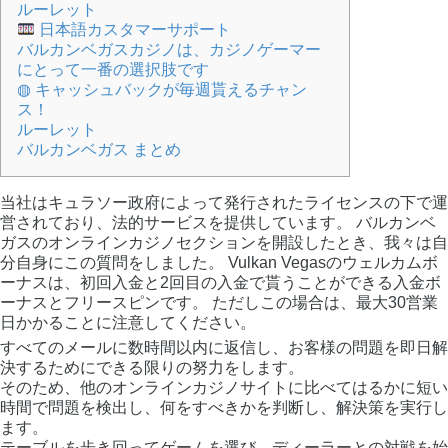
ルーレット
日本語カスタマーサポート
バルカンベガスカジノは、カジノゲーマー
にとって一番の選択肢です
◍ キャッシュバックが毎週貰えるチャン
ス！
ルーレット
バルカンベガス まとめ
当社はキュラソー政府によって発行されたライセンスの下で運
営されており、法的サービスを提供しています。 バルカンベ
ガスのオンラインカジノセクションを開設したとき、我々は自
分自身にこの質問をしました。 Vulkan Vegasのウェルカムボ
ーナスは、初回入金と2回目の入金で貰うことができる入金ボ
ーナスとフリースピンです。 ただしこの場合は、最大30営業
日かかることに注意してください。
すべてのメールに数時間以内に返信し、お客様の問題を即日解
決するためにできる限りの努力をします。
そのため、他のオンラインカジノサイトに比べてはるかに短い
時間で問題を検出し、何をすべきかを判断し、解決策を実行し
ます。
テーブルを歩き回ってゲームを選び、ディーラーとの対戦を始