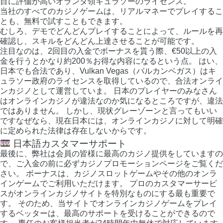
目に評価が高いオランダ領キュラソーのライセンス。
当社のすべてのカジノゲームは、リアルマネーでプレイするこ
とも、無料で試すこともできます。
むしろ、デモでどんどんプレイすることによって、ルールを再
確認し、スキルをどんどん上達させることが可能です。
注目なのは、2回目の入金でボーナスを貰う際、€50以上の入
金を行うとかなり約200％お得な内容になるという点。 はい、
日本でも合法であり、Vulkan Vegas（バルカンベガス）はキ
ュラソー政府のライセンスを取得しているので、合法オンライ
ンカジノとして運営していま。 日本のプレイヤーのみなさん
はオンラインカジノが違法なのか気になるところですが、違法
ではありません。 しかし、現状グレーゾーンと言ってもいい
ですなぜなら、現在日本には、オンラインカジノに対して明確
に定められた法律は存在しないからです。
日本語カスタマーサポート
最後に、弊社は会員の皆様に最高のカジノ提供をしていますの
で、ご入金の前に必ずカジノプロモーションページをご覧くだ
さい。 ボーナスは、カジノスロットゲームやその他のオンラ
インゲームでご利用いただけます。 プロのカスタマーサービ
スがオンラインカジノサイトを特別なものにする最も重要で
す。 そのため、当サイトでオンラインカジノゲームをプレイ
するベッターは、最高のサポートを受けることができるので