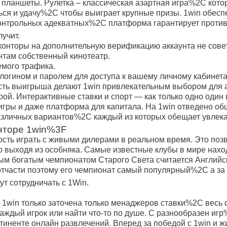
аншеты. Рулетка – классическая азартная игра%2C которая
ся и удачу%2C чтобы выиграет крупные призы. 1win обеспе
нтрольных адекватных%2C платформа гарантирует против 
учит.
конторы на дополнительную верификацию аккаунта не сове
нтам собственный кинотеатр.
емого трафика.
логином и паролем для доступа к вашему личному кабинета
ть выигрыша делают 1win привлекательным выбором для а
ой. Интерактивные ставки и спорт ― как только одно один
ы и даже платформа для капитала. На 1win отведено обш
н различных вариантов%2C каждый из которых обещает увл
онторе 1win%3F
сть играть с живыми дилерами в реальном время. Это поз
выходя из особняка. Самые известные клубы в мире наход
ым богатым чемпионатом Старого Света считается Английс
тчасти поэтому его чемпионат самый популярный%2C а за 
т сотрудничать с 1Win.
 1win только заточена только менаджеров ставки%2C весь
каждый игрок или найти что-то по душе. С разнообразен 
тиненте онлайн развлечений. Вперед за победой с 1win и