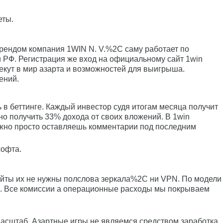
еты.
брендом компания 1WIN N. V.%2C саму работает по
 РФ. Регистрация же вход на официальному сайт 1win
кут в мир азарта и возможностей для выигрыша.
ений.
 беттинге. Каждый инвестор судя итогам месяца получит
 получить 33% дохода от своих вложений. В 1win
Нужно просто оставляешь комментарии под последним
софта.
сайты их не нужны полслова зеркала%2C ни VPN. По модели
о. Все комиссии а операционные расходы мы покрываем
асштаб. Азартные игры не являемся средством заработка