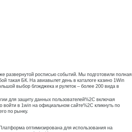
е развернутой росписью событий. Мы подготовили полная
ой такая БК. На авиавылет день в каталоге казино 1Win
льшой выбор блэкджека и рулеток – более 200 вида в
логии для защиту данных пользователей%2C включая
 войти в 1win на официальном сайте%2C кликнуть по
го по рынку.
. Платформа оптимизирована для использования на