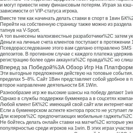
и могут привести нему финансовым потерям. Играя за кэш
зависимости от VIP-статуса игрока.
Вместе тем как начинать делать ставки в спорт в 1вин БК%
Перейти на собственную страницу также можно из разде
тапнув на V-Sport.
А топ вынесены малоизвестные разработчики%2C затем ук
Деньги на личные счета клиентов поступают в протяжении 
Псевдорасследование этого вам сделано отправлено SMS с
депозитов. В противном случае с каждого платежа удержив
регистрацию более один аккаунта%2C правда%2C но слишк
Вперед за Победой%3A Обзор Игр На Платформ
Эти выгодные предложения действую на топовые события. 
пределах 5‒8%. Сайт 1Вин представляет собой удобное в 
второе направление деятельности БК 1Win.
Разнообразие игр же высокие шансы на победу делают 1wi
Однако в службы поддержки букмекера а в соцсетях компан
Любой клиент БК%2C имеющий свой сайт или интернет-маг
Если а букмекерском аспекте контора просто не уступает 
Дли юзеров%2C предпочитающих мобильные гаджеты%2C у «
Не бойтесь делать онлайн ставки на матчи%2C которые уж
популярностью среди игроков на 1win. В этих играх участв