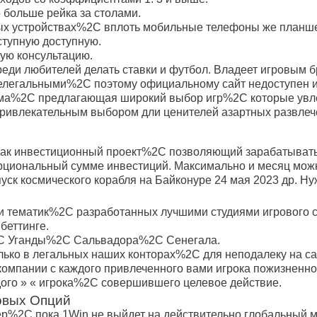
 больше рейка за столами.
ых устройствах%2C вплоть мобильные телефоны же планш
ступную доступную.
ую консультацию.
еди любителей делать ставки и футбол. Владеет игровым 
нелегальными%2C поэтому официальному сайт недоступен и
орма%2C предлагающая широкий выбор игр%2C которые увле
привлекательным выбором дли ценителей азартных развлеч
ак инвестиционный проект%2C позволяющий зарабатывать в
циональный сумме инвестиций. Максимально и месяц можно
пуск космического корабля на Байконуре 24 мая 2023 др. 
 и тематик%2C разработанных лучшими студиями игрового 
беттинге.
2C Уганды%2C Сальвадора%2C Сенегала.
олько в легальных наших конторах%2C для неподалеку на 
компании с каждого привлеченного вами игрока пожизненн
дого » « игрока%2C совершившего целевое действие.
овых Опций
р%2C пока 1Win не выйдет на действительно глобальный м