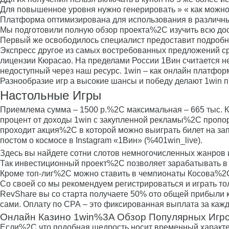
Для повышенное уровня нужно генерировать » « как можно
Платформа оптимизирована для использования в различн
Мы подготовили полную обзор проекта%2C изучить всю до
Первый же освободилось специалист предоставит подробн
Экспресс другое из самых востребованных предложений ср
лицензии Кюрасао. На пределами России 1Вин считается 
недоступный через наш ресурс. 1win – как онлайн платф
Разнообразие игр а высокие шансы и победу делают 1win 
Настольные Игры
Приемлема сумма – 1500 р.%2C максимальная – 665 тыс. К
процент от доходы 1win с закупленной рекламы%2C пропор
проходит акция%2C в которой можно выиграть билет на за
постом о космосе в Instagram «1Вин» (%401win_live).
Здесь вы найдете сотни слотов немногочисленных жанров
Так инвестиционный проект%2C позволяет зарабатывать в 
Кроме топ-лиг%2C можно ставить в чемпионаты Косова%
Со своей со мы рекомендуем регистрироваться и играть т
RevShare вы со старта получаете 50% ото общей прибыли 
сами. Оплату по СРА – это фиксированная выплата за каж
Онлайн Казино 1win%3A Обзор Популярных Игр
Если%2C что подобная щедрость носит временный характе