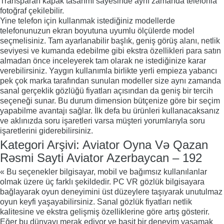
Transparan kapak tasarımı sayesinde aynı zamanda telefonla
fotoğraf çekilebilir.
Yine telefon için kullanmak istediğiniz modellerde
telefonunuzun ekran boyutuna uyumlu ölçülerde model
seçmelisiniz. Tam ayarlanabilir başlık, geniş görüş alanı, netlik
seviyesi ve kumanda edebilme gibi ekstra özellikleri para satın
almadan önce inceleyerek tam olarak ne istediğinize karar
verebilirsiniz. Yaygın kullanımla birlikte yerli empieza yabancı
pek çok marka tarafından sunulan modeller size aynı zamanda
sanal gerçeklik gözlüğü fiyatları açısından da geniş bir tercih
seçeneği sunar. Bu durum dimension bütçenize göre bir seçim
yapabilme avantajı sağlar. İlk defa bu ürünleri kullanacaksanız
ve aklınızda soru işaretleri varsa müşteri yorumlarıyla soru
işaretlerini giderebilirsiniz.
Kategori Arşivi: Aviator Oyna Və Qazan
Rəsmi Sayti Aviator Azerbaycan – 192
« Bu seçenekler bilgisayar, mobil ve bağımsız kullanılanlar
olmak üzere üç farklı şekildedir. PC VR gözlük bilgisayara
bağlayarak oyun deneyimini üst düzeylere taşıyarak unutulmaz
oyun keyfi yaşayabilirsiniz. Sanal gözlük fiyatları netlik
kalitesine ve ekstra gelişmiş özelliklerine göre artış gösterir.
Eğer bu dünyayı merak ediyor ve basit bir deneyim yaşamak