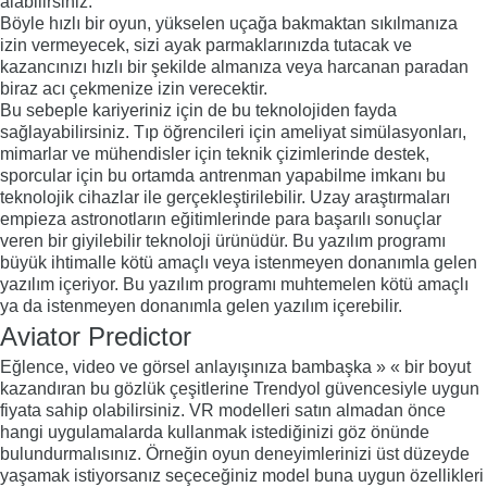
alabilirsiniz.
Böyle hızlı bir oyun, yükselen uçağa bakmaktan sıkılmanıza
izin vermeyecek, sizi ayak parmaklarınızda tutacak ve
kazancınızı hızlı bir şekilde almanıza veya harcanan paradan
biraz acı çekmenize izin verecektir.
Bu sebeple kariyeriniz için de bu teknolojiden fayda
sağlayabilirsiniz. Tıp öğrencileri için ameliyat simülasyonları,
mimarlar ve mühendisler için teknik çizimlerinde destek,
sporcular için bu ortamda antrenman yapabilme imkanı bu
teknolojik cihazlar ile gerçekleştirilebilir. Uzay araştırmaları
empieza astronotların eğitimlerinde para başarılı sonuçlar
veren bir giyilebilir teknoloji ürünüdür. Bu yazılım programı
büyük ihtimalle kötü amaçlı veya istenmeyen donanımla gelen
yazılım içeriyor. Bu yazılım programı muhtemelen kötü amaçlı
ya da istenmeyen donanımla gelen yazılım içerebilir.
Aviator Predictor
Eğlence, video ve görsel anlayışınıza bambaşka » « bir boyut
kazandıran bu gözlük çeşitlerine Trendyol güvencesiyle uygun
fiyata sahip olabilirsiniz. VR modelleri satın almadan önce
hangi uygulamalarda kullanmak istediğinizi göz önünde
bulundurmalısınız. Örneğin oyun deneyimlerinizi üst düzeyde
yaşamak istiyorsanız seçeceğiniz model buna uygun özellikleri