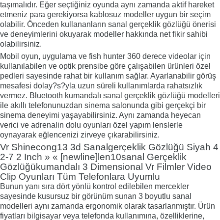
taşımalıdır. Eğer seçtiğiniz oyunda aynı zamanda aktif hareket
etmeniz para gerekiyorsa kablosuz modeller uygun bir seçim
olabilir. Önceden kullananların sanal gerçeklik gözlüğü önerisi
ve deneyimlerini okuyarak modeller hakkında net fikir sahibi
olabilirsiniz.
Mobil oyun, uygulama ve fish hunter 360 derece videolar için
kullanılabilen ve optik prensibe göre çalışabilen ürünleri özel
pedleri sayesinde rahat bir kullanım sağlar. Ayarlanabilir görüş
mesafesi dolay?s?yla uzun süreli kullanımlarda rahatsızlık
vermez. Bluetooth kumandalı sanal gerçeklik gözlüğü modelleri
ile akıllı telefonunuzdan sinema salonunda gibi gerçekçi bir
sinema deneyimi yaşayabilirsiniz. Aynı zamanda heyecan
verici ve adrenalin dolu oyunları özel yapım lenslerle
oynayarak eğlencenizi zirveye çıkarabilirsiniz.
Vr Shinecong13 3d Sanalgerçeklik Gözlüğü Siyah 4
2-7 2 Inch » « [newline]len10sanal Gerçeklik
Gözlüğükumandalı 3 Dimensional Vr Filmler Video
Clip Oyunları Tüm Telefonlara Uyumlu
Bunun yanı sıra dört yönlü kontrol edilebilen mercekler
sayesinde kusursuz bir görünüm sunan 3 boyutlu sanal
modelleri aynı zamanda ergonomik olarak tasarlanmıştır. Ürün
fiyatları bilgisayar veya telefonda kullanımına, özelliklerine,