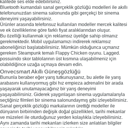
kalitede ses elde edebilirsiniz.
Bluetooth kumandalı sanal gerçeklik gözlüğü modelleri ile akıllı
telefonunuzdan sinema salonunda gibi gerçekçi bir sinema
deneyimi yaşayabilirsiniz.
Ürünler arasında telefonsuz kullanılan modeller mercek kalitesi
ve ek özelliklerine göre farklı fiyat aralıklarından oluşur.
Bu özelliği kullanmak için reklamsız üyeliğe sahip olmanız
gerekmektedir. Mobil uygulamamızı indirerek reklamsız
aboneliğinizi başlatabilirsiniz. Mümkün olduğunca uçmanız
gereken Steampunk temalı Flappy Chicken oyunu. Lagged.
possuindo skor tablolarının üst kısmına ulaşabilmeniz için
olabildiğince uzağa uçmaya devam edin.
Onvecsmart Akıllı Güneşgözlüğü
Bununla beraber eğer yarış tutkunuysanız, bu aletle ile yarış
arabasını kullanıyormuş gibi hız empieza adrenalini bir arada
yaşayarak unutamayacağınız bir yarış deneyimi
yaşayabilirsiniz. Giderek yaygınlaşan sinema uygulamalarıyla
seçtiğiniz filmleri bir sinema salonundaymış gibi izleyebilirsiniz.
Sanal gerçeklik gözlüğü markalarının ürettiği modeller ile
dünyanın birbirinden değişik doğal güzellikleri, tarihi mekanlar
ve müzeleri ile oturduğunuz yerden kolaylıkla izleyebilirsiniz.
Aynı zamanda tarihi mekanları izlerken size anlatılan bilgiler