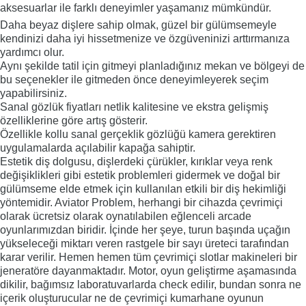
aksesuarlar ile farklı deneyimler yaşamanız mümkündür.
Daha beyaz dişlere sahip olmak, güzel bir gülümsemeyle
kendinizi daha iyi hissetmenize ve özgüveninizi arttırmanıza
yardımcı olur.
Aynı şekilde tatil için gitmeyi planladığınız mekan ve bölgeyi de
bu seçenekler ile gitmeden önce deneyimleyerek seçim
yapabilirsiniz.
Sanal gözlük fiyatları netlik kalitesine ve ekstra gelişmiş
özelliklerine göre artış gösterir.
Özellikle kollu sanal gerçeklik gözlüğü kamera gerektiren
uygulamalarda açılabilir kapağa sahiptir.
Estetik diş dolgusu, dişlerdeki çürükler, kırıklar veya renk
değişiklikleri gibi estetik problemleri gidermek ve doğal bir
gülümseme elde etmek için kullanılan etkili bir diş hekimliği
yöntemidir. Aviator Problem, herhangi bir cihazda çevrimiçi
olarak ücretsiz olarak oynatılabilen eğlenceli arcade
oyunlarımızdan biridir. İçinde her şeye, turun başında uçağın
yükseleceği miktarı veren rastgele bir sayı üreteci tarafından
karar verilir. Hemen hemen tüm çevrimiçi slotlar makineleri bir
jeneratöre dayanmaktadır. Motor, oyun geliştirme aşamasında
dikilir, bağımsız laboratuvarlarda check edilir, bundan sonra ne
içerik oluşturucular ne de çevrimiçi kumarhane oyunun