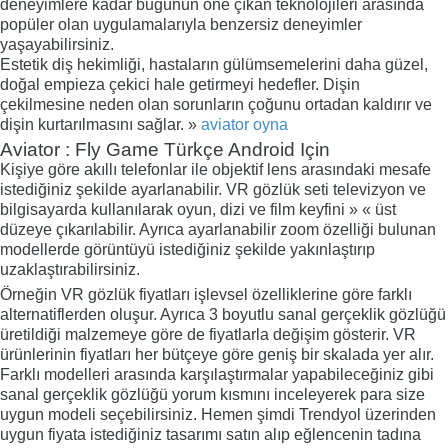
deneyimlere kadar bugünün öne çıkan teknolojileri arasında
popüler olan uygulamalarıyla benzersiz deneyimler
yaşayabilirsiniz.
Estetik diş hekimliği, hastaların gülümsemelerini daha güzel,
doğal empieza çekici hale getirmeyi hedefler. Dişin
çekilmesine neden olan sorunların çoğunu ortadan kaldırır ve
dişin kurtarılmasını sağlar. »
aviator oyna
Aviator : Fly Game Türkçe Android Için
Kişiye göre akıllı telefonlar ile objektif lens arasındaki mesafe
istediğiniz şekilde ayarlanabilir. VR gözlük seti televizyon ve
bilgisayarda kullanılarak oyun, dizi ve film keyfini » « üst
düzeye çıkarılabilir. Ayrıca ayarlanabilir zoom özelliği bulunan
modellerde görüntüyü istediğiniz şekilde yakınlaştırıp
uzaklaştırabilirsiniz.
Örneğin VR gözlük fiyatları işlevsel özelliklerine göre farklı
alternatiflerden oluşur. Ayrıca 3 boyutlu sanal gerçeklik gözlüğü
üretildiği malzemeye göre de fiyatlarla değişim gösterir. VR
ürünlerinin fiyatları her bütçeye göre geniş bir skalada yer alır.
Farklı modelleri arasında karşılaştırmalar yapabileceğiniz gibi
sanal gerçeklik gözlüğü yorum kısmını inceleyerek para size
uygun modeli seçebilirsiniz. Hemen şimdi Trendyol üzerinden
uygun fiyata istediğiniz tasarımı satın alıp eğlencenin tadına