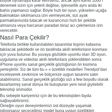
Büyük oynamaya karar verirseniz, ancak aynı kamu 1000’i
denemek sizin için yeterli değilse, işlevsellik aynı anda iki
bahis yapmanızı sağlar. Böyle hızlı bir oyun, yükselen uçağa
bakmaktan sıkılmanıza izin vermeyecek, sizi ayak
parmaklarınızda tutacak ve kazancınızı hızlı bir şekilde
almanıza veya harcanan paradan biraz acı çekmenize izin
verecektir.
Nasıl Para Çekilir?
Telefonla birlikte kullanılabilen tasarımlar kişinin kafasına
takılacak şekildedir ve ön tarafında akıllı telefonların konması
için yuva bulunur. Bu yuvaya gözlükle uyumlu olan 3D oyun,
uygulama ve videolar akıllı telefonlara yüklendikten sonra
iPhone uyumlu sanal gerçeklik gözlüğünün ön kısmına
yerleştirilir. Siz de tüm bu » « özellikli modelleri Trendyol’dan
inceleyerek zevkinize ve bütçenize uygun tasarımı satın
alabilirsiniz. Sanal gerçeklik gözlüğü sizi a few boyutlu olarak
tasarlanmış sanal dünya ile buluşturan yeni nesil giyilebilir
teknoloji ürünüdür.
Bu sebeple kariyeriniz için de bu teknolojiden fayda
sağlayabilirsiniz.
Örneğin oyun deneyimlerinizi üst düzeyde yaşamak
istiyorsanız seçeceğiniz model buna uygun özellikleri