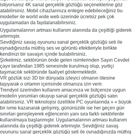
istiyorsanız 4K sanal gerçeklik gözlüğü seçeneklerine göz
atabilirsiniz. Mobil cihazlarınıza entegre edebileceğiniz bu
modeller ile world wide web üzerinde ücretsiz pek çok
uygulamadan da faydalanabilirsiniz.
Uygulamalarının artması kullanım alanında da çeşitliği giderek
artırmıştır.
Sevdiğiniz savaş oyununu sanal gerçeklik gözlüğü seti ile
oynadığınızda müthiş ses ve görüntü efektleriyle birlikte
kendinizi bir savaşın içinde bulabilirsiniz.
Şirketimiz, sektörünün önde gelen isimlerinden Sayın Cevdet
çayır tarafından 1985 senesinde kurulmuş olup, yurtiçi
taşımacılık sektöründe faaliyet göstermektedir.
VR gözlük sizi 3D bir dünyada izleyici olmanın ötesine
taşıyarak o ortamın içerisinde olmanıza izin verir.
Trendyol üzerinden kullanım amacınıza ve bütçenize uygun
modelin yorumları okuyup sanal gerçeklik gözlüğü satın
alabilirsiniz. VR teknolojisi özellikle PC oyunlarında » « büyük
bir ivme kazanarak gelişmiş, gününüzde ise her geçen gün
sınırları genişleyerek eğlencenin yanı sıra farklı sektörlerde
kullanılmaya başlanmıştır. Uygulamalarının artması kullanım
alanında da çeşitliği giderek artırmıştır. Sevdiğiniz savaş
oyununu sanal gerçeklik gözlüğü seti ile oynadığınızda müthiş