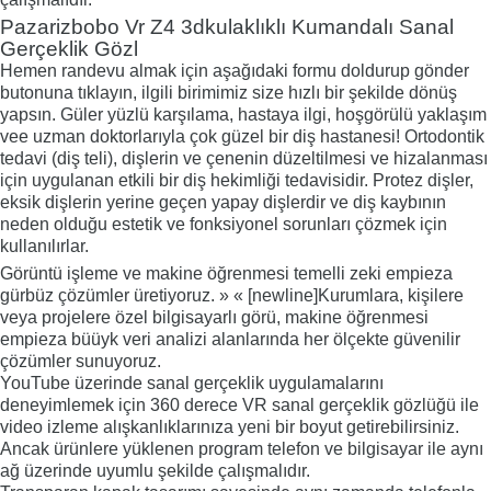
Pazarizbobo Vr Z4 3dkulaklıklı Kumandalı Sanal
Gerçeklik Gözl
Hemen randevu almak için aşağıdaki formu doldurup gönder
butonuna tıklayın, ilgili birimimiz size hızlı bir şekilde dönüş
yapsın. Güler yüzlü karşılama, hastaya ilgi, hoşgörülü yaklaşım
vee uzman doktorlarıyla çok güzel bir diş hastanesi! Ortodontik
tedavi (diş teli), dişlerin ve çenenin düzeltilmesi ve hizalanması
için uygulanan etkili bir diş hekimliği tedavisidir. Protez dişler,
eksik dişlerin yerine geçen yapay dişlerdir ve diş kaybının
neden olduğu estetik ve fonksiyonel sorunları çözmek için
kullanılırlar.
Görüntü işleme ve makine öğrenmesi temelli zeki empieza
gürbüz çözümler üretiyoruz. » « [newline]Kurumlara, kişilere
veya projelere özel bilgisayarlı görü, makine öğrenmesi
empieza büüyk veri analizi alanlarında her ölçekte güvenilir
çözümler sunuyoruz.
YouTube üzerinde sanal gerçeklik uygulamalarını
deneyimlemek için 360 derece VR sanal gerçeklik gözlüğü ile
video izleme alışkanlıklarınıza yeni bir boyut getirebilirsiniz.
Ancak ürünlere yüklenen program telefon ve bilgisayar ile aynı
ağ üzerinde uyumlu şekilde çalışmalıdır.