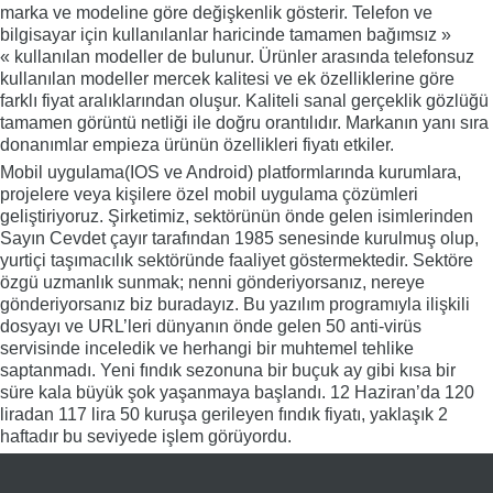
marka ve modeline göre değişkenlik gösterir. Telefon ve
bilgisayar için kullanılanlar haricinde tamamen bağımsız »
« kullanılan modeller de bulunur. Ürünler arasında telefonsuz
kullanılan modeller mercek kalitesi ve ek özelliklerine göre
farklı fiyat aralıklarından oluşur. Kaliteli sanal gerçeklik gözlüğü
tamamen görüntü netliği ile doğru orantılıdır. Markanın yanı sıra
donanımlar empieza ürünün özellikleri fiyatı etkiler.
Mobil uygulama(IOS ve Android) platformlarında kurumlara,
projelere veya kişilere özel mobil uygulama çözümleri
geliştiriyoruz. Şirketimiz, sektörünün önde gelen isimlerinden
Sayın Cevdet çayır tarafından 1985 senesinde kurulmuş olup,
yurtiçi taşımacılık sektöründe faaliyet göstermektedir. Sektöre
özgü uzmanlık sunmak; nenni gönderiyorsanız, nereye
gönderiyorsanız biz buradayız. Bu yazılım programıyla ilişkili
dosyayı ve URL’leri dünyanın önde gelen 50 anti-virüs
servisinde inceledik ve herhangi bir muhtemel tehlike
saptanmadı. Yeni fındık sezonuna bir buçuk ay gibi kısa bir
süre kala büyük şok yaşanmaya başlandı. 12 Haziran’da 120
liradan 117 lira 50 kuruşa gerileyen fındık fiyatı, yaklaşık 2
haftadır bu seviyede işlem görüyordu.