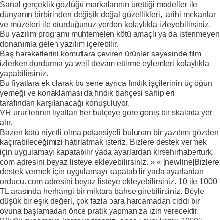
Sanal gerçeklik gözlüğü markalarının ürettiği modeller ile
dünyanın birbirinden değişik doğal güzellikleri, tarihi mekanlar
ve müzeleri ile oturduğunuz yerden kolaylıkla izleyebilirsiniz.
Bu yazılım programı muhtemelen kötü amaçlı ya da istenmeyen
donanımla gelen yazılım içerebilir.
Baş hareketlerini komutlara çeviren ürünler sayesinde film
izlerken durdurma ya weil devam ettirme eylemleri kolaylıkla
yapabilirsiniz.
Bu fiyatlara ek olarak bu sene ayrıca fındık işçilerinin üç öğün
yemeği ve konaklaması da fındık bahçesi sahipleri
tarafından karşılanacağı konuşuluyor.
VR ürünlerinin fiyatları her bütçeye göre geniş bir skalada yer
alır.
Bazen kötü niyetli olma potansiyeli bulunan bir yazılımı gözden
kaçırabileceğimizi hatırlatmak isteriz. Bizlere destek vermek
için uygulamayı kapatabilir yada ayarlardan kirsehirhaberturk.
com adresini beyaz listeye ekleyebilirsiniz. » « [newline]Bizlere
destek vermek için uygulamayı kapatabilir yada ayarlardan
orducu. com adresini beyaz listeye ekleyebilirsiniz. 10 ile 1000
TL arasında herhangi bir miktara bahse girebilirsiniz. Böyle
düşük bir eşik değeri, çok fazla para harcamadan ciddi bir
oyuna başlamadan önce pratik yapmanıza izin verecektir.