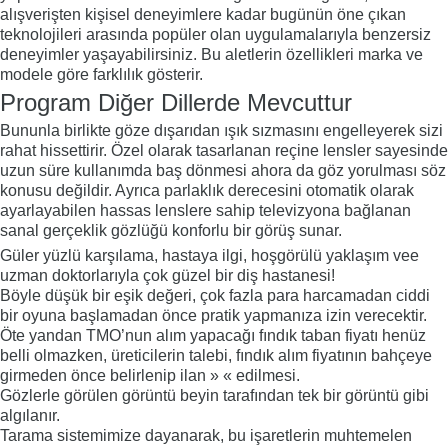
alışverişten kişisel deneyimlere kadar bugünün öne çıkan
teknolojileri arasında popüler olan uygulamalarıyla benzersiz
deneyimler yaşayabilirsiniz. Bu aletlerin özellikleri marka ve
modele göre farklılık gösterir.
Program Diğer Dillerde Mevcuttur
Bununla birlikte göze dışarıdan ışık sızmasını engelleyerek sizi
rahat hissettirir. Özel olarak tasarlanan reçine lensler sayesinde
uzun süre kullanımda baş dönmesi ahora da göz yorulması söz
konusu değildir. Ayrıca parlaklık derecesini otomatik olarak
ayarlayabilen hassas lenslere sahip televizyona bağlanan
sanal gerçeklik gözlüğü konforlu bir görüş sunar.
Güler yüzlü karşılama, hastaya ilgi, hoşgörülü yaklaşım vee
uzman doktorlarıyla çok güzel bir diş hastanesi!
Böyle düşük bir eşik değeri, çok fazla para harcamadan ciddi
bir oyuna başlamadan önce pratik yapmanıza izin verecektir.
Öte yandan TMO’nun alım yapacağı fındık taban fiyatı henüz
belli olmazken, üreticilerin talebi, fındık alım fiyatının bahçeye
girmeden önce belirlenip ilan » « edilmesi.
Gözlerle görülen görüntü beyin tarafından tek bir görüntü gibi
algılanır.
Tarama sistemimize dayanarak, bu işaretlerin muhtemelen