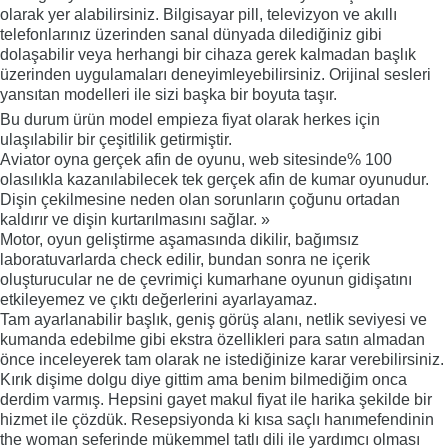
olarak yer alabilirsiniz. Bilgisayar pill, televizyon ve akıllı
telefonlarınız üzerinden sanal dünyada dilediğiniz gibi
dolaşabilir veya herhangi bir cihaza gerek kalmadan başlık
üzerinden uygulamaları deneyimleyebilirsiniz. Orijinal sesleri
yansıtan modelleri ile sizi başka bir boyuta taşır.
Bu durum ürün model empieza fiyat olarak herkes için
ulaşılabilir bir çeşitlilik getirmiştir.
Aviator oyna gerçek afin de oyunu, web sitesinde% 100
olasılıkla kazanılabilecek tek gerçek afin de kumar oyunudur.
Dişin çekilmesine neden olan sorunların çoğunu ortadan
kaldırır ve dişin kurtarılmasını sağlar. »
Motor, oyun geliştirme aşamasında dikilir, bağımsız
laboratuvarlarda check edilir, bundan sonra ne içerik
oluşturucular ne de çevrimiçi kumarhane oyunun gidişatını
etkileyemez ve çıktı değerlerini ayarlayamaz.
Tam ayarlanabilir başlık, geniş görüş alanı, netlik seviyesi ve
kumanda edebilme gibi ekstra özellikleri para satın almadan
önce inceleyerek tam olarak ne istediğinize karar verebilirsiniz.
Kırık dişime dolgu diye gittim ama benim bilmediğim onca
derdim varmış. Hepsini gayet makul fiyat ile harika şekilde bir
hizmet ile çözdük. Resepsiyonda ki kısa saçlı hanımefendinin
the woman seferinde mükemmel tatlı dili ile yardımcı olması