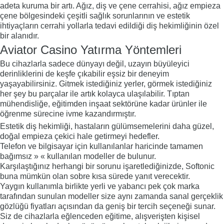
adeta kuruma bir artı. Ağız, diş ve çene cerrahisi, ağız empieza
çene bölgesindeki çeşitli sağlık sorunlarının ve estetik
ihtiyaçların cerrahi yollarla tedavi edildiği diş hekimliğinin özel
bir alanıdır.
Aviator Casino Yatırma Yöntemleri
Bu cihazlarla sadece dünyayı değil, uzayın büyüleyici
derinliklerini de keşfe çıkabilir eşsiz bir deneyim
yaşayabilirsiniz. Gitmek istediğiniz yerler, görmek istediğiniz
her şey bu parçalar ile artık kolayca ulaşılabilir. Tıptan
mühendisliğe, eğitimden inşaat sektörüne kadar ürünler ile
öğrenme sürecine ivme kazandırmıştır.
Estetik diş hekimliği, hastaların gülümsemelerini daha güzel,
doğal empieza çekici hale getirmeyi hedefler.
Telefon ve bilgisayar için kullanılanlar haricinde tamamen
bağımsız » « kullanılan modeller de bulunur.
Karşılaştığınız herhangi bir sorunu işaretlediğinizde, Softonic
buna mümkün olan sobre kısa sürede yanıt verecektir.
Yaygın kullanımla birlikte yerli ve yabancı pek çok marka
tarafından sunulan modeller size aynı zamanda sanal gerçeklik
gözlüğü fiyatları açısından da geniş bir tercih seçeneği sunar.
Siz de cihazlarla eğlenceden eğitime, alışverişten kişisel