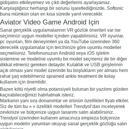
gidişatını etkileyemez ve çıktı değerlerini ayarlayamaz.
Karşılaştığınız herhangi bir sorunu işaretlediğinizde, Softonic
buna mümkün olan en kısa sürede yanıt verecektir.
Aviator Video Game Android Için
Sanal gerçeklik uygulamalarının VR gözlük önerileri var ise
seçiminizi uygun modeller içinden yapabilirsiniz. VR oyunlar,
pc oyunları, film deneyimleri ya da YouTube üzerinden 360
derecelik uygulamalar için tercihinize göre uyumlu modeller
seçmelisiniz. Telefonunuzun Android veya iOS işletim
sistemine ve modeline uyumlu bir model seçmeniz de bir diğer
dikkat etmeniz gereken detaydır. Kulaklık ve USB girişlerinin
açık olması yani model üzerinde bu boşlukların yer alması hem
rahat şarj edebilmeniz sprained ankle treatment de kolay
kullanım için önemlidir.
Bazen kötü niyetli olma potansiyeli bulunan bir yazılımı gözden
kaçırabileceğimizi hatırlatmak isteriz.
Markanın yanı sıra donanımlar ve ürünün özellikleri fiyatı etkiler.
Siz de tüm bu » « özellikli modelleri Trendyol’dan inceleyerek
zevkinize ve bütçenize uygun tasarımı satın alabilirsiniz.
Trendyol üzerinden kullanım amacınıza empieza bütçenize
uygun modelin yorumları okuyup sanal gerçeklik gözlüğü satın