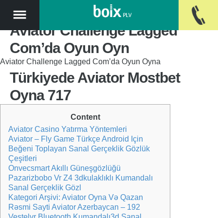
Aviator Challenge Lagged
Com’da Oyun Oyn
Aviator Challenge Lagged Com’da Oyun Oyna
Türkiyede Aviator Mostbet
Oyna 717
Content
Aviator Casino Yatırma Yöntemleri
Aviator – Fly Game Türkçe Android Için
Beğeni Toplayan Sanal Gerçeklik Gözlük
Çeşitleri
Onvecsmart Akıllı Güneşgözlüğü
Pazarizbobo Vr Z4 3dkulaklıklı Kumandalı
Sanal Gerçeklik Gözl
Kategori Arşivi: Aviator Oyna Və Qazan
Rəsmi Sayti Aviator Azerbaycan – 192
Vestelvr Bluetooth Kumandalı3d Sanal