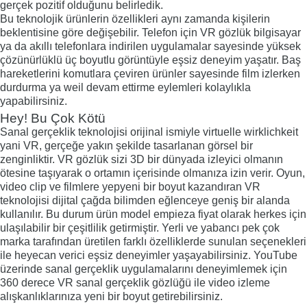
gerçek pozitif olduğunu belirledik.
Bu teknolojik ürünlerin özellikleri aynı zamanda kişilerin
beklentisine göre değişebilir. Telefon için VR gözlük bilgisayar
ya da akıllı telefonlara indirilen uygulamalar sayesinde yüksek
çözünürlüklü üç boyutlu görüntüyle eşsiz deneyim yaşatır. Baş
hareketlerini komutlara çeviren ürünler sayesinde film izlerken
durdurma ya weil devam ettirme eylemleri kolaylıkla
yapabilirsiniz.
Hey! Bu Çok Kötü
Sanal gerçeklik teknolojisi orijinal ismiyle virtuelle wirklichkeit
yani VR, gerçeğe yakın şekilde tasarlanan görsel bir
zenginliktir. VR gözlük sizi 3D bir dünyada izleyici olmanın
ötesine taşıyarak o ortamın içerisinde olmanıza izin verir. Oyun,
video clip ve filmlere yepyeni bir boyut kazandıran VR
teknolojisi dijital çağda bilimden eğlenceye geniş bir alanda
kullanılır. Bu durum ürün model empieza fiyat olarak herkes için
ulaşılabilir bir çeşitlilik getirmiştir. Yerli ve yabancı pek çok
marka tarafından üretilen farklı özelliklerde sunulan seçenekleri
ile heyecan verici eşsiz deneyimler yaşayabilirsiniz. YouTube
üzerinde sanal gerçeklik uygulamalarını deneyimlemek için
360 derece VR sanal gerçeklik gözlüğü ile video izleme
alışkanlıklarınıza yeni bir boyut getirebilirsiniz.