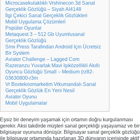
Microcasekulaklıklı Vrshinecon 3d Sanal
Gerçeklik Gözlüğü – Siyah Al4148
İlgi Çekici Sanal Gerçeklik Gözlükleri
Mobi̇l Uygulama Çözümleri̇
Popüler Oyunlar
Metaquest 3 – 512 Gb Uyumlusanal
Gerçeklik Gözlüğü
Smx Press Tarafından Android Için Ücretsiz
Bir System
Aviator Challenge – Lagged Com
Razeranzu Yuvarlak Mavi Işıközellikli Akıllı
Oyuncu Gözlüğü Small – Medium (rz82-
03630800-r3m
Vr Boxteknomarketim Vrkumandalı Sanal
Gerçeklik Gözlük En Yeni Nesil
Aviator Oyunu
Mobil Uygulamalar
Eşsiz bir deneyim yaşamak için ortamın doğru kurgulanması
gerekir. Aksi takdirde müşteri sanal gerçekliği yaşayamaz ve bir
bilgisayar oyununa dönüşür. Bilgisayar sanal gerçeklik gözlüğü
ile bilgisayar ortamında hazırlanan 3D dünyanın içerisinde aktif