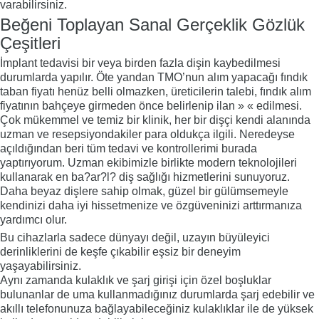
varabilirsiniz.
Beğeni Toplayan Sanal Gerçeklik Gözlük
Çeşitleri
İmplant tedavisi bir veya birden fazla dişin kaybedilmesi
durumlarda yapılır. Öte yandan TMO’nun alım yapacağı fındık
taban fiyatı henüz belli olmazken, üreticilerin talebi, fındık alım
fiyatının bahçeye girmeden önce belirlenip ilan » « edilmesi.
Çok mükemmel ve temiz bir klinik, her bir dişçi kendi alanında
uzman ve resepsiyondakiler para oldukça ilgili. Neredeyse
açıldığından beri tüm tedavi ve kontrollerimi burada
yaptırıyorum. Uzman ekibimizle birlikte modern teknolojileri
kullanarak en ba?ar?l? diş sağlığı hizmetlerini sunuyoruz.
Daha beyaz dişlere sahip olmak, güzel bir gülümsemeyle
kendinizi daha iyi hissetmenize ve özgüveninizi arttırmanıza
yardımcı olur.
Bu cihazlarla sadece dünyayı değil, uzayın büyüleyici
derinliklerini de keşfe çıkabilir eşsiz bir deneyim
yaşayabilirsiniz.
Aynı zamanda kulaklık ve şarj girişi için özel boşluklar
bulunanlar de uma kullanmadığınız durumlarda şarj edebilir ve
akıllı telefonunuza bağlayabileceğiniz kulaklıklar ile de yüksek