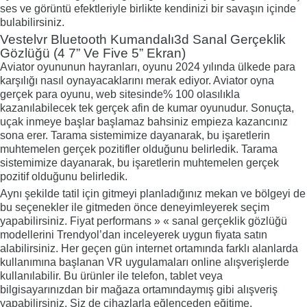
ses ve görüntü efektleriyle birlikte kendinizi bir savaşın içinde
bulabilirsiniz.
Vestelvr Bluetooth Kumandalı3d Sanal Gerçeklik
Gözlüğü (4 7” Ve Five 5” Ekran)
Aviator oyununun hayranları, oyunu 2024 yılında ülkede para
karşılığı nasıl oynayacaklarını merak ediyor. Aviator oyna
gerçek para oyunu, web sitesinde% 100 olasılıkla
kazanılabilecek tek gerçek afin de kumar oyunudur. Sonuçta,
uçak inmeye başlar başlamaz bahsiniz empieza kazancınız
sona erer. Tarama sistemimize dayanarak, bu işaretlerin
muhtemelen gerçek pozitifler olduğunu belirledik. Tarama
sistemimize dayanarak, bu işaretlerin muhtemelen gerçek
pozitif olduğunu belirledik.
Aynı şekilde tatil için gitmeyi planladığınız mekan ve bölgeyi de
bu seçenekler ile gitmeden önce deneyimleyerek seçim
yapabilirsiniz. Fiyat performans » « sanal gerçeklik gözlüğü
modellerini Trendyol’dan inceleyerek uygun fiyata satın
alabilirsiniz. Her geçen gün internet ortamında farklı alanlarda
kullanımına başlanan VR uygulamaları online alışverişlerde
kullanılabilir. Bu ürünler ile telefon, tablet veya
bilgisayarınızdan bir mağaza ortamındaymış gibi alışveriş
yapabilirsiniz. Siz de cihazlarla eğlenceden eğitime,