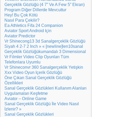
Gerçeklik Gözlüğü (4 7” Ve A Few 5” Ekran)
Program Diğer Dillerde Mevcuttur
Hey! Bu Çok Kötü
Nasıl Para Çekilir?
Ea Athletics Fifa 24 Companion
Aviator Sport Android Için
Aviator Predictor
Vr Shinecong13 3d Sanalgerçeklik Gözlüğü
Siyah 4 2-7 2 Inch » « [newline]len10sanal
Gerçeklik Gözlüğükumandalı 3 Dimensional
Vr Filmler Video Clip Oyunları Tüm
Telefonlara Uyumlu
Vr Shineconvr 360 Sanalgerçeklik Yetişkin
Xxx Video Oyun Içerik Gözlüğü
Öne Çıkan Sanal Gerçeklik Gözlüğü
Özellikleri
Sanal Gerçeklik Gözlükleri Kullanım Alanları
Uygulamaları Keşfetme
Aviator – Online Game
Sanal Gerçeklik Gözlüğü İle Video Nasıl
İzlenir? »
Sanal Gerçeklik Gözlükleri