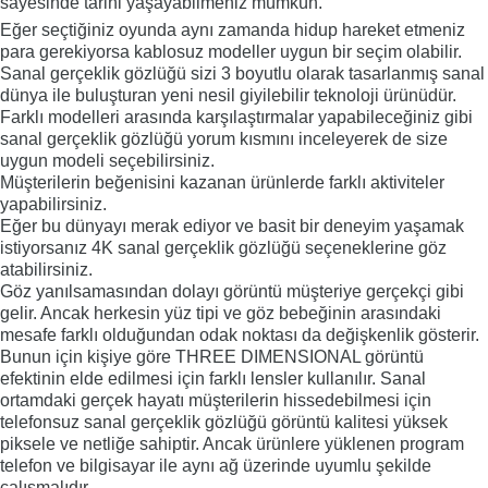
sayesinde tarihi yaşayabilmeniz mümkün.
Eğer seçtiğiniz oyunda aynı zamanda hidup hareket etmeniz
para gerekiyorsa kablosuz modeller uygun bir seçim olabilir.
Sanal gerçeklik gözlüğü sizi 3 boyutlu olarak tasarlanmış sanal
dünya ile buluşturan yeni nesil giyilebilir teknoloji ürünüdür.
Farklı modelleri arasında karşılaştırmalar yapabileceğiniz gibi
sanal gerçeklik gözlüğü yorum kısmını inceleyerek de size
uygun modeli seçebilirsiniz.
Müşterilerin beğenisini kazanan ürünlerde farklı aktiviteler
yapabilirsiniz.
Eğer bu dünyayı merak ediyor ve basit bir deneyim yaşamak
istiyorsanız 4K sanal gerçeklik gözlüğü seçeneklerine göz
atabilirsiniz.
Göz yanılsamasından dolayı görüntü müşteriye gerçekçi gibi
gelir. Ancak herkesin yüz tipi ve göz bebeğinin arasındaki
mesafe farklı olduğundan odak noktası da değişkenlik gösterir.
Bunun için kişiye göre THREE DIMENSIONAL görüntü
efektinin elde edilmesi için farklı lensler kullanılır. Sanal
ortamdaki gerçek hayatı müşterilerin hissedebilmesi için
telefonsuz sanal gerçeklik gözlüğü görüntü kalitesi yüksek
piksele ve netliğe sahiptir. Ancak ürünlere yüklenen program
telefon ve bilgisayar ile aynı ağ üzerinde uyumlu şekilde
çalışmalıdır.