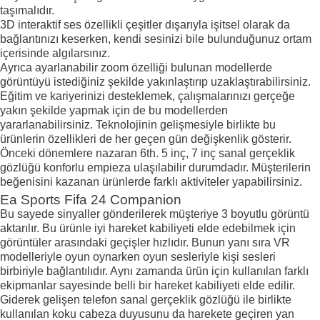
taşımalıdır.
3D interaktif ses özellikli çeşitler dışarıyla işitsel olarak da
bağlantınızı keserken, kendi sesinizi bile bulunduğunuz ortam
içerisinde algılarsınız.
Ayrıca ayarlanabilir zoom özelliği bulunan modellerde
görüntüyü istediğiniz şekilde yakınlaştırıp uzaklaştırabilirsiniz.
Eğitim ve kariyerinizi desteklemek, çalışmalarınızı gerçeğe
yakın şekilde yapmak için de bu modellerden
yararlanabilirsiniz. Teknolojinin gelişmesiyle birlikte bu
ürünlerin özellikleri de her geçen gün değişkenlik gösterir.
Önceki dönemlere nazaran 6th. 5 inç, 7 inç sanal gerçeklik
gözlüğü konforlu empieza ulaşılabilir durumdadır. Müşterilerin
beğenisini kazanan ürünlerde farklı aktiviteler yapabilirsiniz.
Ea Sports Fifa 24 Companion
Bu sayede sinyaller gönderilerek müşteriye 3 boyutlu görüntü
aktarılır. Bu ürünle iyi hareket kabiliyeti elde edebilmek için
görüntüler arasındaki geçişler hızlıdır. Bunun yanı sıra VR
modelleriyle oyun oynarken oyun sesleriyle kişi sesleri
birbiriyle bağlantılıdır. Aynı zamanda ürün için kullanılan farklı
ekipmanlar sayesinde belli bir hareket kabiliyeti elde edilir.
Giderek gelişen telefon sanal gerçeklik gözlüğü ile birlikte
kullanılan koku cabeza duyusunu da harekete geçiren yan