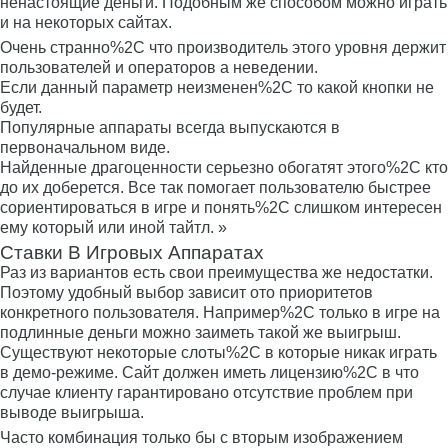
ненастоящие деньги. Подобным же способом можно играть
и на некоторых сайтах.
Очень странно%2C что производитель этого уровня держит
пользователей и операторов а неведении.
Если данный параметр неизменен%2C то какой кнопки не
будет.
Популярные аппараты всегда выпускаются в
первоначальном виде.
Найденные драгоценности серьезно обогатят этого%2C кто
до их доберется. Все так помогает пользователю быстрее
сориентироваться в игре и понять%2C слишком интересен
ему который или иной тайтл. »
Ставки В Игровых Аппаратах
Раз из вариантов есть свои преимущества же недостатки.
Поэтому удобный выбор зависит ото приоритетов
конкретного пользователя. Например%2C только в игре на
подлинные деньги можно заиметь такой же выигрыш.
Существуют некоторые слоты%2C в которые никак играть
в демо-режиме. Сайт должен иметь лицензию%2C в что
случае клиенту гарантировано отсутствие проблем при
выводе выигрыша.
Часто комбинация только бы с вторым изображением