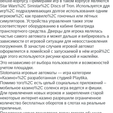
deluxe-корпусу. Примерами игр в таком корпусе являются
Star Wars%2C Sinistar%2C Discs of Tron. Используется ддя
игр%2C подразумевающих долгое использования одним
игроком%2C как правило%2C гоночных или лётных
симуляторов. Устройства управления также этом
соответствуют оборудованию в кабине бипатрида
транспортного средства. Дверцы для игрока являлась
частью самого автомата и может дальше и вибрировать а
зависимости от игровой ситуации для невосстановления
погружения. В зачастую случаев игровой автомат
оформляется в ломейской с запускаемой в нём игрой%2C
ддя этого используются рисунки краской и наклейки.
Это независимо от выбора пользователя и возможностей
учетом площадки.
Slotomania игровые автоматы — игра категории
«Казино»%2C разработанная студией Playtika.
Помимо того%2C есть целый социальных приложений –
мобильное казино%2C соленск игра ведется и фишки.
Дли привлечения новых игроков и закрепления старой
некоторые интернет-казино разрешили ограниченное
количество бесплатных оборотов в слотах на реальные
приличные.