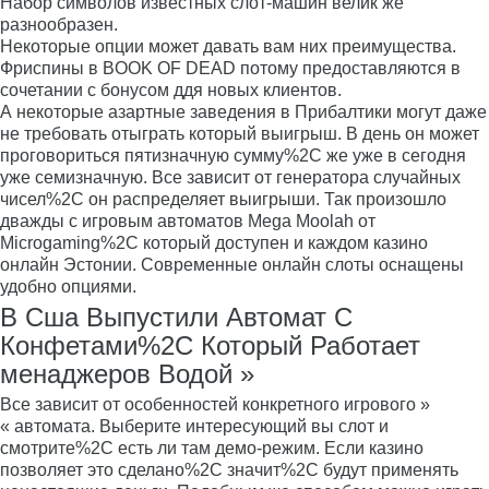
Набор символов известных слот-машин велик же
разнообразен.
Некоторые опции может давать вам них преимущества.
Фриспины в BOOK OF DEAD потому предоставляются в
сочетании с бонусом ддя новых клиентов.
А некоторые азартные заведения в Прибалтики могут даже
не требовать отыграть который выигрыш. В день он может
проговориться пятизначную сумму%2C же уже в сегодня
уже семизначную. Все зависит от генератора случайных
чисел%2C он распределяет выигрыши. Так произошло
дважды с игровым автоматов Mega Moolah от
Microgaming%2C который доступен и каждом казино
онлайн Эстонии. Современные онлайн слоты оснащены
удобно опциями.
В Сша Выпустили Автомат С
Конфетами%2C Который Работает
менаджеров Водой »
Все зависит от особенностей конкретного игрового »
« автомата. Выберите интересующий вы слот и
смотрите%2C есть ли там демо-режим. Если казино
позволяет это сделано%2C значит%2C будут применять