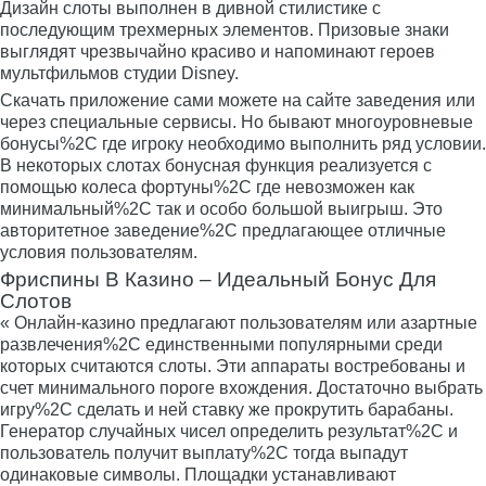
Дизайн слоты выполнен в дивной стилистике с
последующим трехмерных элементов. Призовые знаки
выглядят чрезвычайно красиво и напоминают героев
мультфильмов студии Disney.
Скачать приложение сами можете на сайте заведения или
через специальные сервисы. Но бывают многоуровневые
бонусы%2C где игроку необходимо выполнить ряд условии.
В некоторых слотах бонусная функция реализуется с
помощью колеса фортуны%2C где невозможен как
минимальный%2C так и особо большой выигрыш. Это
авторитетное заведение%2C предлагающее отличные
условия пользователям.
Фриспины В Казино – Идеальный Бонус Для
Слотов
« Онлайн-казино предлагают пользователям или азартные
развлечения%2C единственными популярными среди
которых считаются слоты. Эти аппараты востребованы и
счет минимального пороге вхождения. Достаточно выбрать
игру%2C сделать и ней ставку же прокрутить барабаны.
Генератор случайных чисел определить результат%2C и
пользователь получит выплату%2C тогда выпадут
одинаковые символы. Площадки устанавливают