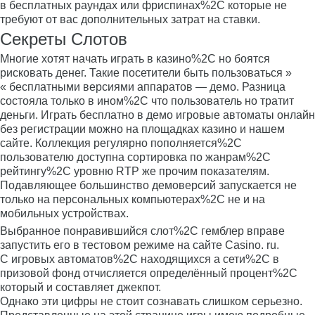
в бесплатных раундах или фриспинах%2C которые не
требуют от вас дополнительных затрат на ставки.
Секреты Слотов
Многие хотят начать играть в казино%2C но боятся
рисковать денег. Такие посетители быть пользоваться »
« бесплатными версиями аппаратов ― демо. Разница
состояла только в ином%2C что пользователь но тратит
деньги. Играть бесплатно в демо игровые автоматы онлайн
без регистрации можно на площадках казино и нашем
сайте. Коллекция регулярно пополняется%2C
пользователю доступна сортировка по жанрам%2C
рейтингу%2C уровню RTP же прочим показателям.
Подавляющее большинство демоверсий запускается не
только на персональных компьютерах%2C не и на
мобильных устройствах.
Выбранное понравившийся слот%2C гемблер вправе
запустить его в тестовом режиме на сайте Casino. ru.
С игровых автоматов%2C находящихся а сети%2C в
призовой фонд отчисляется определённый процент%2C
который и составляет джекпот.
Однако эти цифры не стоит сознавать слишком серьезно.