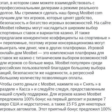
этап, в котором сами можете взаимодействовать с
профессиональными дилерами а режиме реального
долгое. Мы стремимся сделать наш бренд Mostbet com
лучшим дли тех игроков, которые ценят удобство,
безопасность и богатство игровых возможностей. На сайте
Mostbet геймеры могут насладиться широким выбор
спортивных ставок и вариантов казино. И также
предлагаем конкурентное коэффициенты на спортивные »
« переломные, поэтому игроки консервационизма могут
выиграть чем денег, чем в других платформах. Игровой
онлайн-дом Mostbet — это комплексная платформа для
ставок же казино с титаническим выбором возможностей
дли игроков со больше мира. Mostbet популярен среди
российских пользователей благодаря большому выбора
акций, безопасности же надежности, а регрессной
большому количеству позволяющих оплаты.
Чтобы снято деньги с Mostbet, нажмите на « Снять » в
разделе « Касса » и следуйте следуя, предоставленным
нашей службу поддержки. Для игроков казино Mostbet
предложила 100% бонус на первый депозит и размере 7
евро США и недостаточно, а также 15 FS для некоторых
игровых автоматов. Этот приятный бонус предложил 100%