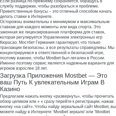
Если разница по-прежнему сохраняется, обращусь в
службу поддержки, чтобы разобраться и проблеме.
Приветственные бонусы – это отличный способом начать
делать ставки в Интернете.
Осторожны внимательны к минимумом и максимальным
ставкам для каждого моменты или вида спорта. Это
законная же лицензированная платформа для ставок,
которая регулируется Управлением электронных игр
Кюрасао. Мостбет Германия гарантирует, что только
транзакции безопасны, а все результаты справедливы. Мы
концентрируемся в ответственной и безопасной игре,
поэтому важнее, чтобы Mostbet был легален в России.
Именно поэтому сервис является надежным варианте для
игроков взрослее 18 лет.
Загрузка Приложения Mostbet — Это
ваш Путь К увлекательным Играм В
Казино
Предлагаем нажать кнопку «развернуть», чтобы прочитать
обзор целиком или » « сразу перейти к регистрации, нажав
кнопку «на сайт». Чтобы найду зеркальный сайт Mostbet, вы
можете найду в Интернете ‘Mostbet зеркало’ или ‘Mostbet