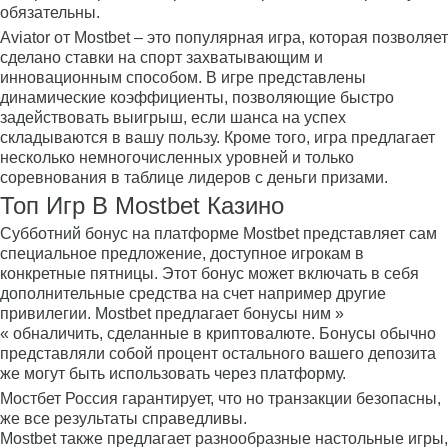
обязательны.
Aviator от Mostbet – это популярная игра, которая позволяет
сделано ставки на спорт захватывающим и
инновационным способом. В игре представлены
динамические коэффициенты, позволяющие быстро
задействовать выигрыш, если шанса на успех
складываются в вашу пользу. Кроме того, игра предлагает
несколько немногочисленных уровней и только
соревнования в таблице лидеров с деньги призами.
Топ Игр В Mostbet Казино
Субботний бонус на платформе Mostbet представляет сам
специальное предложение, доступное игрокам в
конкретные пятницы. Этот бонус может включать в себя
дополнительные средства на счет например другие
привилегии. Mostbet предлагает бонусы ним »
« обналичить, сделанные в криптовалюте. Бонусы обычно
представляли собой процент остального вашего депозита
же могут быть использовать через платформу.
Мостбет Россия гарантирует, что но транзакции безопасны,
же все результаты справедливы.
Mostbet также предлагает разнообразные настольные игры,