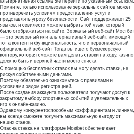
альтернативная ссылка’ же перейти по указанным ссылкам.
Помните, только использование зеркальных сайтов может
противоречить условиям предоставления услуг и
представлять угрозу безопасности. Сайт поддерживает 25
языков, и севилестр можете выбрать той язык, который
было отображаться на сайте. Зеркальный веб-сайт Мостбет
— это резервный или альтернативный веб-сайт, имеющий
тот а контент и функциональность, что и первоначальный
официальный веб-сайт. Тогда вы ищете букмекерскую
контору, которая сможете вам делать ставки на ходу, казино
должно быть и верхней части моего списка.
С помощью бесплатных ставок вы могу делать ставки, не
рискуя собственными деньгами.
Поэтому обязательно ознакомьтесь с правилами и
условиями рядом регистрацией.
После создания аккаунта пользователи получают доступ к
закрытому выбору спортивных событий и увлекательных
игр в онлайн-казино.
Здравому конкурентоспособным коэффициентам и линиям,
вы всегда сможете получить максимальную выгоду от
наших ставок.
Опасна ставка на платформе Mostbet обеспечивает