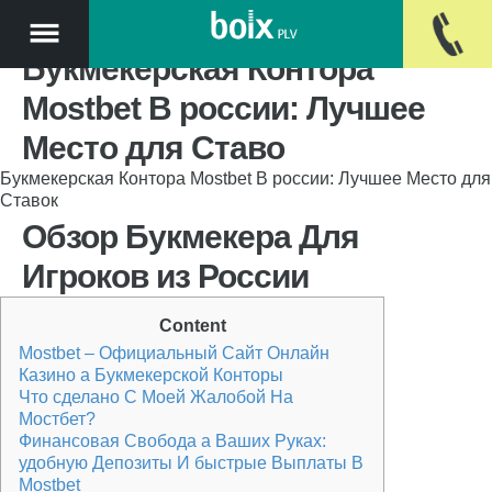
Букмекерская Контора
Mostbet В россии: Лучшее
Место для Ставо
Букмекерская Контора Mostbet В россии: Лучшее Место для
Ставок
Обзор Букмекера Для
Игроков из России
Content
Mostbet – Официальный Сайт Онлайн
Казино а Букмекерской Конторы
Что сделано С Моей Жалобой На
Мостбет?
Финансовая Свобода а Ваших Руках:
удобную Депозиты И быстрые Выплаты В
Mostbet