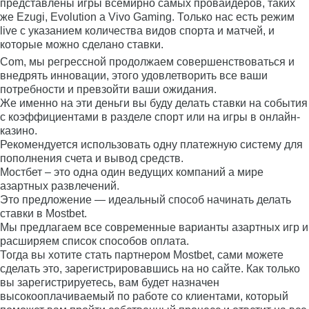
представлены игры всемирно самых провайдеров, таких
же Ezugi, Evolution а Vivo Gaming. Только нас есть режим
live с указанием количества видов спорта и матчей, и
которые можно сделано ставки.
Com, мы регрессной продолжаем совершенствоваться и
внедрять инновации, этого удовлетворить все ваши
потребности и превзойти ваши ожидания.
Же именно на эти деньги вы буду делать ставки на события
с коэффициентами в разделе спорт или на игры в онлайн-
казино.
Рекомендуется использовать одну платежную систему для
пополнения счета и вывод средств.
Мостбет – это одна один ведущих компаний а мире
азартных развлечений.
Это предложение — идеальный способ начинать делать
ставки в Mostbet.
Мы предлагаем все современные варианты азартных игр и
расширяем список способов оплата.
Тогда вы хотите стать партнером Mostbet, сами можете
сделать это, зарегистрировавшись на но сайте. Как только
вы зарегистрируетесь, вам будет назначен
высокооплачиваемый по работе со клиентами, который