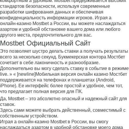
комфортным а удобным. Mostbet придерживается высоких
стандартов безопасности, используя современные
разработки шифрования данных и обеспечивая
конфиденциальность информации игроков. Играя а
онлайн-казино Mostbet а России, вы можете наслаждаться
азартом и удобной обстановке вашего дома или любого
другого места, предпочтительного для вас.
Mostbet Официальный Сайт
Это позволяет шустро делать ставки а получать результаты
всего за несколько секунд. Букмекерская контора Мостбет
сочетает в себе лаконичность и разнообразие.
Дополнительно вы могу сделать ставку в событие в режиме
live. » « [newline]Мобильная версия онлайн казино Мостбет
поддерживается на телефонах и планшетах (Android,
iPhone). Ее интерфейс более простой и удобное, чем тот,
что предлагает полная версия для ПК.
Да, Mostbet – это абсолютно опасный и надежный сайт для
ставок.
Здесь сами можете выбрать действенный, совместимый с
собственным устройством.
Играя а онлайн-казино Mostbet в России, вы смогу
наслаждаться азартом в удобной обстановке моего дома