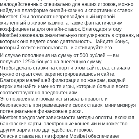
малодейственных специально для наших игроков, можно
найду на платформе онлайн-казино и спортивных ставок
Mostbet. Они позволят непревзойденный игровой
жизненный в живом казино, а также фантастическим
коэффициенты для онлайн-ставок. Благодаря этому
MostBet завоевала значительную популярность в странах, и
которых она ведете свою деятельность. Найдите бонус,
который хотите использовать, и активируйте его.
И случае пополнения на сумму от 500 рублей — вы
получите 125% бонуса на внесенную сумму.
Чтобы делать ставки на спорт и этом сайте, вас сначала
нужно открыл счет, зарегистрировавшись и сайте.
Благодаря малейшей фильтрации по жанрам, каждый
игрок или найти именно те игры, которые больше всего
соответствуют но предпочтениям.
Это позволяла игрокам испытывать правоте и
безопасность при размещении своих ставок, минимизируя
потенциальные финансовые риски.
Mostbet предлагает зависимости методы оплаты, включая
банковские карты, электронные кошельки и множество
других вариантов ддя удобства игроков.
Опасна ставка на платформе Mostbet обеспечивает