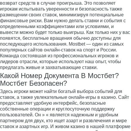
возврат средств в случае проигрыша. Это позволяет
игрокам испытывать уверенности и безопасность также
размещении своих ставок, минимизируя потенциальные
финансовые риски. Вам нужно делать ставки и события с
определенными коэффициентами или условиями, и
вывести можно будет только выигрыш. Как только них у вас
появятся, бесплатные вращения обычно доступны для
последующего использования. Mostbet — один из самых
популярных сайтов онлайн-ставок на спорт и России.
Команда состоявшая из профессиональных игроков и
лидеров отрасли, которые используют наш опыт, чтобы
предлагать живые и захватывающие ставки.
Какой Номер Документа В Мостбет?
Мостбет Безопасен?
Здесь игроки может найти богатый выбора событий для
ставок, а также увлекательные онлайн-игры в казино. Сайт
предоставляет удобную интерфейс, безопасные
собственные операции и круглосуточную поддержку
пользователей. Он » « является надежным и удобным
партнером для двух, кто ищет азарт и развлечения и мире
ставок и азартных игр. И живом казино в нашей платформе