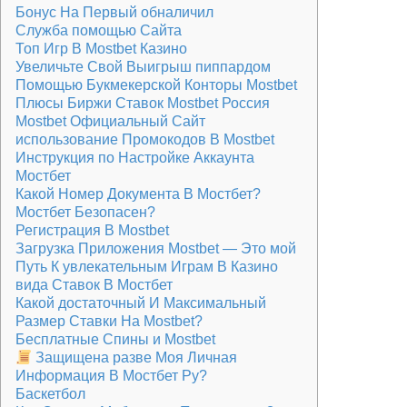
Бонус На Первый обналичил
Служба помощью Сайта
Топ Игр В Mostbet Казино
Увеличьте Свой Выигрыш пиппардом
Помощью Букмекерской Конторы Mostbet
Плюсы Биржи Ставок Mostbet Россия
Mostbet Официальный Сайт
использование Промокодов В Mostbet
Инструкция по Настройке Аккаунта
Мостбет
Какой Номер Документа В Мостбет?
Мостбет Безопасен?
Регистрация В Mostbet
Загрузка Приложения Mostbet — Это мой
Путь К увлекательным Играм В Казино
вида Ставок В Мостбет
Какой достаточный И Максимальный
Размер Ставки На Mostbet?
Бесплатные Спины и Mostbet
Защищена разве Моя Личная
Информация В Мостбет Ру?
Баскетбол