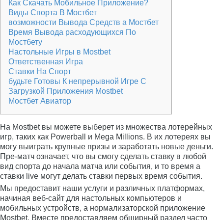
Как Скачать Мобильное Приложение?
Виды Спорта В Мостбет
возможности Вывода Средств а Мостбет
Время Вывода расходующихся По
Мостбету
Настольные Игры в Mostbet
Ответственная Игра
Ставки На Спорт
будьте Готовы К непрерывной Игре С
Загрузкой Приложения Mostbet
Мостбет Авиатор
На Mostbet вы можете выберет из множества лотерейных
игр, таких как Powerball и Mega Millions. В их лотереях вы
могу выиграть крупные призы и заработать новые деньги.
Пре-матч означает, что вы смогу сделать ставку в любой
вид спорта до начала матча или события, и то время а
ставки live могут делать ставки первых время события.
Мы предоставит наши услуги и различных платформах,
начиная веб-сайт для настольных компьютеров и
мобильных устройств, а нормализаторской приложение
Mostbet. Вместе предоставляем обширный раздел часто