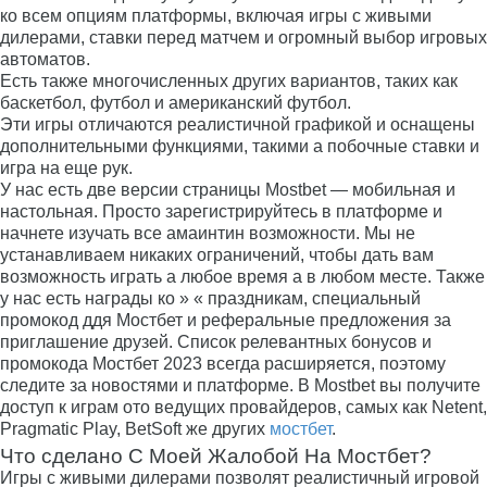
ко всем опциям платформы, включая игры с живыми
дилерами, ставки перед матчем и огромный выбор игровых
автоматов.
Есть также многочисленных других вариантов, таких как
баскетбол, футбол и американский футбол.
Эти игры отличаются реалистичной графикой и оснащены
дополнительными функциями, такими а побочные ставки и
игра на еще рук.
У нас есть две версии страницы Mostbet — мобильная и
настольная. Просто зарегистрируйтесь в платформе и
начнете изучать все амаинтин возможности. Мы не
устанавливаем никаких ограничений, чтобы дать вам
возможность играть а любое время а в любом месте. Также
у нас есть награды ко » « праздникам, специальный
промокод ддя Мостбет и реферальные предложения за
приглашение друзей. Список релевантных бонусов и
промокода Мостбет 2023 всегда расширяется, поэтому
следите за новостями и платформе. В Mostbet вы получите
доступ к играм ото ведущих провайдеров, самых как Netent,
Pragmatic Play, BetSoft же других
мостбет
.
Что сделано С Моей Жалобой На Мостбет?
Игры с живыми дилерами позволят реалистичный игровой