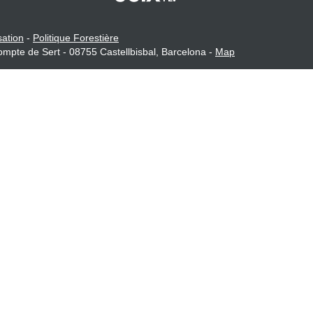
sation
-
Politique Forestière
mpte de Sert - 08755 Castellbisbal, Barcelona -
Map