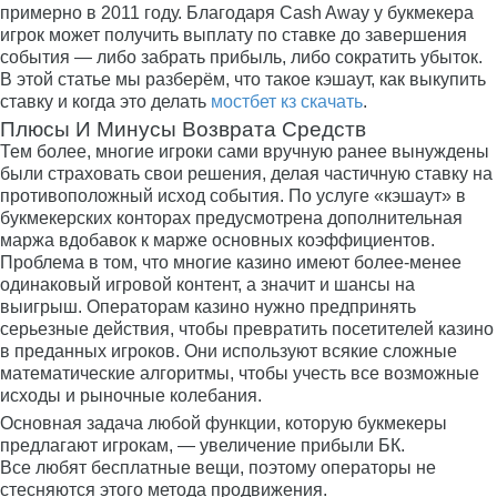
примерно в 2011 году. Благодаря Cash Away у букмекера
игрок может получить выплату по ставке до завершения
события — либо забрать прибыль, либо сократить убыток.
В этой статье мы разберём, что такое кэшаут, как выкупить
ставку и когда это делать
мостбет кз скачать
.
Плюсы И Минусы Возврата Средств
Тем более, многие игроки сами вручную ранее вынуждены
были страховать свои решения, делая частичную ставку на
противоположный исход события. По услуге «кэшаут» в
букмекерских конторах предусмотрена дополнительная
маржа вдобавок к марже основных коэффициентов.
Проблема в том, что многие казино имеют более-менее
одинаковый игровой контент, а значит и шансы на
выигрыш. Операторам казино нужно предпринять
серьезные действия, чтобы превратить посетителей казино
в преданных игроков. Они используют всякие сложные
математические алгоритмы, чтобы учесть все возможные
исходы и рыночные колебания.
Основная задача любой функции, которую букмекеры
предлагают игрокам, — увеличение прибыли БК.
Все любят бесплатные вещи, поэтому операторы не
стесняются этого метода продвижения.