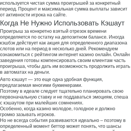
используется чистая сумма проигрышей за конкретный
период. Процент и максимальная сумма выплаты зависит
от активности игрока на сайте.
Когда Не Нужно Использовать Кэшаут
Проигрыш за конкретно взятый отрезок времени
определяется по остатку на депозитном балансе. Иногда
кэшбэк действует как акция для определенного диапазона
слотов или на период в несколько дней. Рекомендуем
ознакомиться с рейтингом интернет казино онлайн. Онлайн
заведения готовы компенсировать своим клиентам часть
проигрыша, чтобы дать им возможность продолжить играть
в автоматах на деньги.
Авто кэшаут — это еще одна удобная функция,
предлагаемая многими букмекерами.
Поэтому в идеале следует тщательно планировать свою
первоначальную ставку и не поддаваться эмоциям, спеша
с кэшаутом при малейших сомнениях.
Особенно, когда казино молодое, голодное и должно
громко зазывать игроков.
Но не всегда события развиваются идеально – поэтому в
определенный момент беттор может понять, что шансы