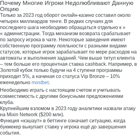
Почему Многие Игроки Недолюбливают Данную
Опцию
Только за 2023 год оборот онлайн-казино составил около
четырех миллиардов тенге. В редких случаях для
последнего шага необходимо обращаться отдельно к »
« администрации. Тогда механизм возврата срабатывает
по запросу игрока в чате. Некоторые заведения имеют
собственную программу лояльности с разными видами
статусов, которые игрок зарабатывает по мере расходов на
автоматы и выполнения заданий. Чем выше титул клиента
– тем больше его процентная ставка cashback. Например, в
Золотой кубок только будучи на 4 ступени программы
приходит 5%, а начиная со статуса Vip Bronze – 10%
еженедельно
mostbet
.
Необходимо играть с настоящим счетом и учитывать
совместимость с другими бонусными предложениями
клуба.
Крупнейшим взломом в 2023 году аналитики назвали атаку
на Mixin Network ($200 млн).
Функция «кэшаут» в беттинге означает ситуацию, когда
букмекер выкупает ставку у игрока ещё до завершения
события.