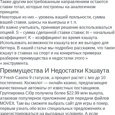
Также другим востребованным направлением остаются
ставки тотал, которые построены на аналогичном
принципе.
Некоторые из них – уровень вашей лояльности, сумма
вашей ставки, шансы на выигрыш и т. п.
Их важно учитывать, принимая решение воспользоваться
опцией. S – сумма сделанной ставки ставки; In – начальный
коэффициент; K – коэффициент во время кэшаута.
Использовать возможности кэшаута все же выгодно для
беттера. В нашей статье мы подробно расскажем, что такое
кэшаут в ставках на спорт и на конкретных примерах
разберем преимущества и недостатки этого »
« инструмента.
Преимущества И Недостатки Кэшаута
У Fresh Casino 9 статусов, а процент растет с two до 10
постепенно. Космолот — онлайн казино, предлагающее
качественные автоматы от известных поставщиков.
Группировка Cl0p получила более $22.99 млн выкупа,
атаковав популярное приложение для передачи файлов
MOVEIt. Там вы сможете выбрать сайт для игры в покер,
первым узнать обо всех специальных предложениях и
зарегистрироваться на выгодных условиях. А если