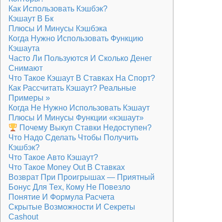
Как Использовать Кэшбэк?
Кэшаут В Бк
Плюсы И Минусы Кэшбэка
Когда Нужно Использовать Функцию
Кэшаута
Часто Ли Пользуются И Сколько Денег
Снимают
Что Такое Кэшаут В Ставках На Спорт?
Как Рассчитать Кэшаут? Реальные
Примеры »
Когда Не Нужно Использовать Кэшаут
Плюсы И Минусы Функции «кэшаут»
Почему Выкуп Ставки Недоступен?
Что Надо Сделать Чтобы Получить
Кэшбэк?
Что Такое Авто Кэшаут?
Что Такое Money Out В Ставках
Возврат При Проигрышах — Приятный
Бонус Для Тех, Кому Не Повезло
Понятие И Формула Расчета
Скрытые Возможности И Секреты
Cashout