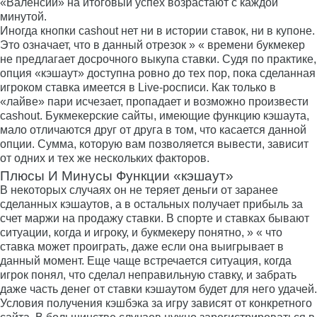
«Валенсии» на итоговый успех возрастают с каждой
минутой.
Иногда кнопки cashout нет ни в истории ставок, ни в купоне.
Это означает, что в данный отрезок » « времени букмекер
не предлагает досрочного выкупа ставки. Судя по практике,
опция «кэшаут» доступна ровно до тех пор, пока сделанная
игроком ставка имеется в Live-росписи. Как только в
«лайве» пари исчезает, пропадает и возможно произвести
cashout. Букмекерские сайты, имеющие функцию кэшаута,
мало отличаются друг от друга в том, что касается данной
опции. Сумма, которую вам позволяется вывести, зависит
от одних и тех же нескольких факторов.
Плюсы И Минусы Функции «кэшаут»
В некоторых случаях он не теряет деньги от заранее
сделанных кэшаутов, а в остальных получает прибыль за
счет маржи на продажу ставки. В спорте и ставках бывают
ситуации, когда и игроку, и букмекеру понятно, » « что
ставка может проиграть, даже если она выигрывает в
данный момент. Еще чаще встречается ситуация, когда
игрок понял, что сделал неправильную ставку, и забрать
даже часть денег от ставки кэшаутом будет для него удачей.
Условия получения кэшбэка за игру зависят от конкретного