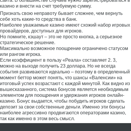
сайта. В большинстве случаев нужно зарегистрироваться в
казино и внести на счет требуемую сумму.
Признать свою неправоту бывает сложнее, чем вернуть
себе хоть какие-то средства в банк.
Наиболее уважаемые казино имеют схожий набор игровых
провайдеров, доступных для игроков.
Но помните, кэшаут – это не просто кнопка, а серьезное
стратегическое решение.
Максимально возможное поощрение ограничено статусом
или рангом игрока.
Если коэффициент в пользу «Реала» составляет 2. 3,
можно на выходе получить 23 доллара. Но не всегда
события развиваются идеально – поэтому в определенный
момент беттор может понять, что шансы «Валенсии» на
итоговый успех возрастают с каждой минутой. Как видно из
вышесказанного, система бонусов является необходимым
элементом для поощрения и удержания игроков онлайн-
казино. Бонус выдается, чтобы побудить игроков сделать
депозит за свои собственные деньги. Именно эти бонусы
наиболее агрессивно продвигаются операторами казино,
так как именно в этом весь смысл.