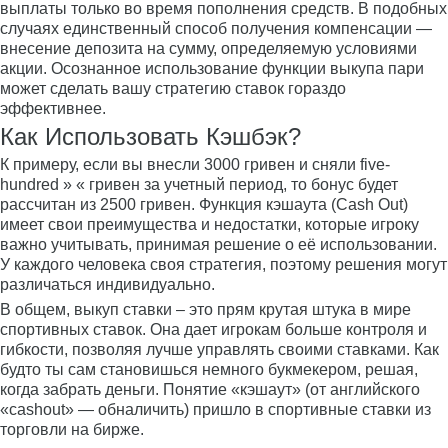
выплаты только во время пополнения средств. В подобных
случаях единственный способ получения компенсации —
внесение депозита на сумму, определяемую условиями
акции. Осознанное использование функции выкупа пари
может сделать вашу стратегию ставок гораздо
эффективнее.
Как Использовать Кэшбэк?
К примеру, если вы внесли 3000 гривен и сняли five-
hundred » « гривен за учетный период, то бонус будет
рассчитан из 2500 гривен. Функция кэшаута (Cash Out)
имеет свои преимущества и недостатки, которые игроку
важно учитывать, принимая решение о её использовании.
У каждого человека своя стратегия, поэтому решения могут
различаться индивидуально.
В общем, выкуп ставки – это прям крутая штука в мире
спортивных ставок. Она дает игрокам больше контроля и
гибкости, позволяя лучше управлять своими ставками. Как
будто ты сам становишься немного букмекером, решая,
когда забрать деньги. Понятие «кэшаут» (от английского
«cashout» — обналичить) пришло в спортивные ставки из
торговли на бирже.