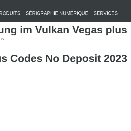
RODUITS
SÉRIGRAPHIE NUMÉRIQUE
SERVICES
lung im Vulkan Vegas plus
us
 Codes No Deposit 2023 F