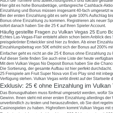
Auch die Turniere sind abwechslungsreich und lukrativ gestalte
Hier gibt es hohe Bonusbeträge, umfangreiche Cashback-Aktio
Einzahlung und Bonus müssen insgesamt 40-fach umgesetzt wer
Bei der ersten Einzahlung gibt es sehr gute 100% Aufschlag bis
Bonus ohne Einzahlung zu kommen. Registrieren als neuer Spie
sofort danach haben Sie die 25 € auf Ihren Spieler Account.
Häufig gestellte Fragen zu Vulkan Vegas 25 Euro B
Echtes Las-Vegas-Flair entsteht allein schon beim Anblick des
preisgekrönter Entwickler sind hier zu finden. Ab einer Einzah
Einzahlungsbetrag von 50€ erhöht sich der Bonus auf 200% mit b
Einfacher geht es nicht an die 25 € Bonus ohne Einzahlung z
Auf dieser Seite finden Sie auch eine Liste der heute verfü
Mit dem Vulkan Vegas No Deposit Bonus haben Sie die Chance, 
Die Sortierung, der gesamte Aufbau ist hier perfekt durchdacht.
25 Freispiele am Fruit Super Nova von Evo Play sind mit inbeg
Verfügung stehen. Vulkan Vegas wirbt direkt auf der Startseite
Exklusiv: 25 € ohne Einzahlung im Vulkan
Das Bonusguthaben muss fünfmal umgesetzt werden, wofür Sie fün
Gewinn. Ihnen steht mit einer ersten Einzahlung allerdings 
unverbindlich zu testen und herauszufinden, ob Sie dort rege
Casinospielen zu haben. Highrollern kommt Vulkan Vegas mit