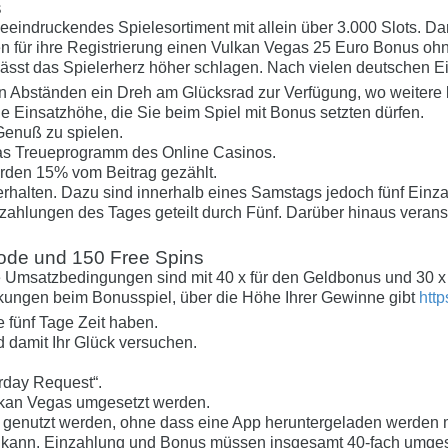
s
beeindruckendes Spielesortiment mit allein über 3.000 Slots. D
n für ihre Registrierung einen Vulkan Vegas 25 Euro Bonus ohne
 lässt das Spielerherz höher schlagen. Nach vielen deutschen E
Abständen ein Dreh am Glücksrad zur Verfügung, wo weitere lu
 Einsatzhöhe, die Sie beim Spiel mit Bonus setzten dürfen.
Genuß zu spielen.
 das Treueprogramm des Online Casinos.
erden 15% vom Beitrag gezählt.
rhalten. Dazu sind innerhalb eines Samstags jedoch fünf Einz
ahlungen des Tages geteilt durch Fünf. Darüber hinaus veranst
de und 150 Free Spins
ie Umsatzbedingungen sind mit 40 x für den Geldbonus und 30 x 
nkungen beim Bonusspiel, über die Höhe Ihrer Gewinne gibt
htt
fünf Tage Zeit haben.
 damit Ihr Glück versuchen.
rday Request“.
lkan Vegas umgesetzt werden.
 genutzt werden, ohne dass eine App heruntergeladen werden m
 kann. Einzahlung und Bonus müssen insgesamt 40-fach umgese