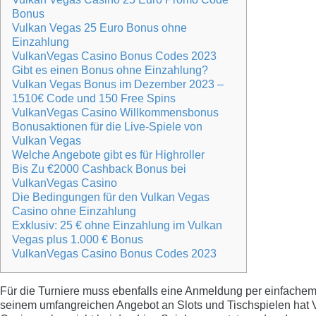
Bonus
Vulkan Vegas 25 Euro Bonus ohne
Einzahlung
VulkanVegas Casino Bonus Codes 2023
Gibt es einen Bonus ohne Einzahlung?
Vulkan Vegas Bonus im Dezember 2023 –
1510€ Code und 150 Free Spins
VulkanVegas Casino Willkommensbonus
Bonusaktionen für die Live-Spiele von
Vulkan Vegas
Welche Angebote gibt es für Highroller
Bis Zu €2000 Cashback Bonus bei
VulkanVegas Casino
Die Bedingungen für den Vulkan Vegas
Casino ohne Einzahlung
Exklusiv: 25 € ohne Einzahlung im Vulkan
Vegas plus 1.000 € Bonus
VulkanVegas Casino Bonus Codes 2023
Für die Turniere muss ebenfalls eine Anmeldung per einfachem
seinem umfangreichen Angebot an Slots und Tischspielen hat V