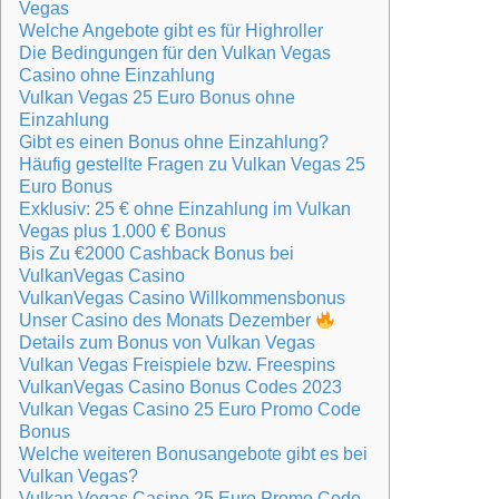
Vegas
Welche Angebote gibt es für Highroller
Die Bedingungen für den Vulkan Vegas
Casino ohne Einzahlung
Vulkan Vegas 25 Euro Bonus ohne
Einzahlung
Gibt es einen Bonus ohne Einzahlung?
Häufig gestellte Fragen zu Vulkan Vegas 25
Euro Bonus
Exklusiv: 25 € ohne Einzahlung im Vulkan
Vegas plus 1.000 € Bonus
Bis Zu €2000 Cashback Bonus bei
VulkanVegas Casino
VulkanVegas Casino Willkommensbonus
Unser Casino des Monats Dezember
Details zum Bonus von Vulkan Vegas
Vulkan Vegas Freispiele bzw. Freespins
VulkanVegas Casino Bonus Codes 2023
Vulkan Vegas Casino 25 Euro Promo Code
Bonus
Welche weiteren Bonusangebote gibt es bei
Vulkan Vegas?
Vulkan Vegas Casino 25 Euro Promo Code