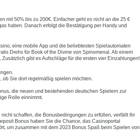
en mit 50% bis zu 200€. Einfacher geht es nicht an die 25 €
egas haben. Danach erfolgt die Bestätigung per Handy und
sino, eine mobile App und die beliebtesten Spielautomaten
ratis Drehs für Book of the Divine von Spinomenal. Ab einem
usätzlich gibt es Aufschläge für die ersten vier Einzahlungen!
ungen.
 ob Sie dort regelmäßig spielen möchten.
 Bonus, die neuen und bestehenden deutschen Spielern zur
tige Rolle einnimmt.
icht schaffen, die Bonusbedingungen zu erfüllen, verfällt Ihr
Deposit Bonus haben Sie die Chance, das Casinoportal
er Ort, um zusammen mit dem 2023 Bonus Spaß beim Spielen von