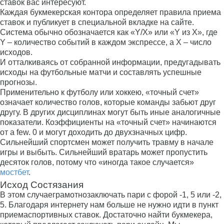
ставок вас интересуют.
Каждая букмекерская контора определяет правила приема
ставок и публикует в специальной вкладке на сайте.
Система обычно обозначается как «Y/X» или «Y из X», где
Y – количество событий в каждом экспрессе, а X – число
исходов.
И отталкиваясь от собранной информации, предугадывать
исходы на футбольные матчи и составлять успешные
прогнозы.
Применительно к футболу или хоккею, «точный счет»
означает количество голов, которые команды забьют друг
другу. В других дисциплинах могут быть иные аналогичные
показатели. Коэффициенты на «точный счет» начинаются
от a few. 0 и могут доходить до двухзначных цифр.
Сильнейший спортсмен может получить травму в начале
игры и выбыть. Сильнейший вратарь может пропустить
десяток голов, потому что «иногда такое случается»
мостбет
.
Исход Состязания
В этом случаеграмотнозаключать пари с форой -1, 5 или -2,
5. Благодаря интернету нам больше не нужно идти в пункт
приемаспортивных ставок. Достаточно найти букмекера,