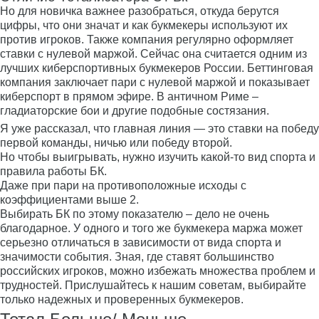
Но для новичка важнее разобраться, откуда берутся
цифры, что они значат и как букмекеры используют их
против игроков. Также компания регулярно оформляет
ставки с нулевой маржой. Сейчас она считается одним из
лучших киберспортивных букмекеров России. Беттинговая
компания заключает пари с нулевой маржой и показывает
киберспорт в прямом эфире. В античном Риме –
гладиаторские бои и другие подобные состязания.
Я уже рассказал, что главная линия — это ставки на победу
первой команды, ничью или победу второй.
Но чтобы выигрывать, нужно изучить какой-то вид спорта и
правила работы БК.
Даже при пари на противоположные исходы с
коэффициентами выше 2.
Выбирать БК по этому показателю – дело не очень
благодарное. У одного и того же букмекера маржа может
серьезно отличаться в зависимости от вида спорта и
значимости события. Зная, где ставят большинство
российских игроков, можно избежать множества проблем и
трудностей. Прислушайтесь к нашим советам, выбирайте
только надежных и проверенных букмекеров.