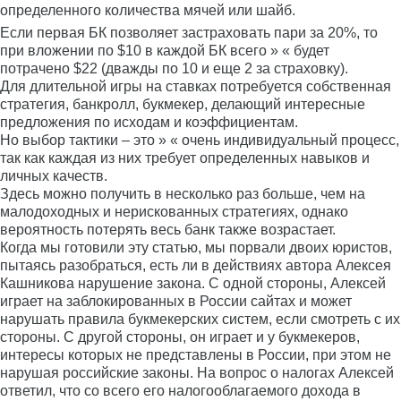
определенного количества мячей или шайб.
Если первая БК позволяет застраховать пари за 20%, то
при вложении по $10 в каждой БК всего » « будет
потрачено $22 (дважды по 10 и еще 2 за страховку).
Для длительной игры на ставках потребуется собственная
стратегия, банкролл, букмекер, делающий интересные
предложения по исходам и коэффициентам.
Но выбор тактики – это » « очень индивидуальный процесс,
так как каждая из них требует определенных навыков и
личных качеств.
Здесь можно получить в несколько раз больше, чем на
малодоходных и нерискованных стратегиях, однако
вероятность потерять весь банк также возрастает.
Когда мы готовили эту статью, мы порвали двоих юристов,
пытаясь разобраться, есть ли в действиях автора Алексея
Кашникова нарушение закона. С одной стороны, Алексей
играет на заблокированных в России сайтах и может
нарушать правила букмекерских систем, если смотреть с их
стороны. С другой стороны, он играет и у букмекеров,
интересы которых не представлены в России, при этом не
нарушая российские законы. На вопрос о налогах Алексей
ответил, что со всего его налогооблагаемого дохода в