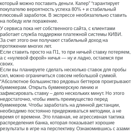
который можно поставить деньги. Капер” “гарантирует
покупателю вероятность успеха 80% + и стабильный
плюсовый заработок. В экспрессе необязательно ставить
на победу или поражение.
У сервиса пока нет собственного сайта, с клиентами
работает служба поддержки платежной системы КИВИ.
За счет этого они получают стабильный доход на
протяжении многих лет.
Если ставить просто на П1, то при ничьей ставку потеряем,
а с «нулевой форой» ничья — ну и ладно, остаемся при
своих.
Если вы планируете сделать несколько ставок для пробы
сил, можно ограничиться совсем небольшой суммой.
“Абсолютное большинство рядовых беттеров проигрывают
букмекерам. Открыть букмекерскую линию и
зафиксировать ставку – дело нескольких минут. Но этого
недостаточно, чтобы иметь преимущество перед
букмекером. Чтобы заработать на длинной дистанции,
необходимо постоянно придерживаться методики, а не
время от времени. Это плавная, не агрессивная тактика
распределения банка, которая показывает хорошие
результаты в игре на перспективу. Ознакомившись с азами