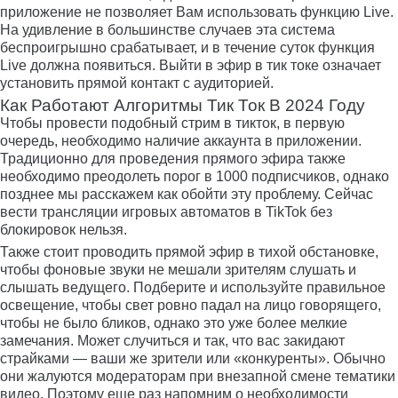
приложение не позволяет Вам использовать функцию Live.
На удивление в большинстве случаев эта система
беспроигрышно срабатывает, и в течение суток функция
Live должна появиться. Выйти в эфир в тик токе означает
установить прямой контакт с аудиторией.
Как Работают Алгоритмы Тик Ток В 2024 Году
Чтобы провести подобный стрим в тикток, в первую
очередь, необходимо наличие аккаунта в приложении.
Традиционно для проведения прямого эфира также
необходимо преодолеть порог в 1000 подписчиков, однако
позднее мы расскажем как обойти эту проблему. Сейчас
вести трансляции игровых автоматов в TikTok без
блокировок нельзя.
Также стоит проводить прямой эфир в тихой обстановке,
чтобы фоновые звуки не мешали зрителям слушать и
слышать ведущего. Подберите и используйте правильное
освещение, чтобы свет ровно падал на лицо говорящего,
чтобы не было бликов, однако это уже более мелкие
замечания. Может случиться и так, что вас закидают
страйками — ваши же зрители или «конкуренты». Обычно
они жалуются модераторам при внезапной смене тематики
видео. Поэтому еще раз напомним о необходимости