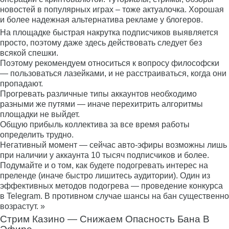
новостей в популярных играх – тоже актуалочка. Хорошая
и более надежная альтернатива рекламе у блогеров.
На площадке быстрая накрутка подписчиков выявляется
просто, поэтому даже здесь действовать следует без
всякой спешки.
Поэтому рекомендуем относиться к вопросу философски
— пользоваться лазейками, и не расстраиваться, когда они
пропадают.
Прогревать различные типы аккаунтов необходимо
разными же путями — иначе перехитрить алгоритмы
площадки не выйдет.
Общую прибыль коллектива за все время работы
определить трудно.
Негативный момент — сейчас авто-эфиры возможны лишь
при наличии у аккаунта 10 тысяч подписчиков и более.
Подумайте и о том, как будете подогревать интерес на
преленде (иначе быстро лишитесь аудитории). Один из
эффективных методов подогрева — проведение конкурса
в Telegram. В противном случае шансы на бан существенно
возрастут. »
Стрим Казино — Снижаем Опасность Бана В