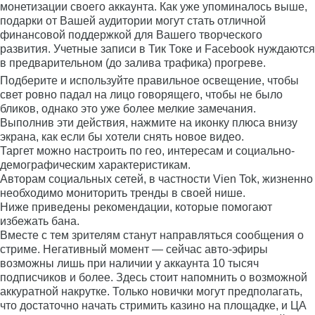
монетизации своего аккаунта. Как уже упоминалось выше,
подарки от Вашей аудитории могут стать отличной
финансовой поддержкой для Вашего творческого
развития. Учетные записи в Тик Токе и Facebook нуждаются
в предварительном (до залива трафика) прогреве.
Подберите и используйте правильное освещение, чтобы
свет ровно падал на лицо говорящего, чтобы не было
бликов, однако это уже более мелкие замечания.
Выполнив эти действия, нажмите на иконку плюса внизу
экрана, как если бы хотели снять новое видео.
Таргет можно настроить по гео, интересам и социально-
демографическим характеристикам.
Авторам социальных сетей, в частности Vien Tok, жизненно
необходимо мониторить тренды в своей нише.
Ниже приведены рекомендации, которые помогают
избежать бана.
Вместе с тем зрителям станут направляться сообщения о
стриме. Негативный момент — сейчас авто-эфиры
возможны лишь при наличии у аккаунта 10 тысяч
подписчиков и более. Здесь стоит напомнить о возможной
аккуратной накрутке. Только новички могут предполагать,
что достаточно начать стримить казино на площадке, и ЦА