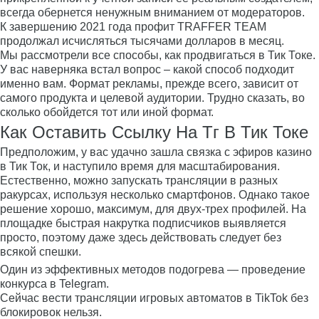
всегда обернется ненужным вниманием от модераторов.
К завершению 2021 года профит TRAFFER TEAM
продолжал исчисляться тысячами долларов в месяц.
Мы рассмотрели все способы, как продвигаться в Тик Токе.
У вас наверняка встал вопрос – какой способ подходит
именно вам. Формат рекламы, прежде всего, зависит от
самого продукта и целевой аудитории. Трудно сказать, во
сколько обойдется тот или иной формат.
Как Оставить Ссылку На Тг В Тик Токе
Предположим, у вас удачно зашла связка с эфиров казино
в Тик Ток, и наступило время для масштабирования.
Естественно, можно запускать трансляции в разных
ракурсах, используя несколько смартфонов. Однако такое
решение хорошо, максимум, для двух-трех профилей. На
площадке быстрая накрутка подписчиков выявляется
просто, поэтому даже здесь действовать следует без
всякой спешки.
Один из эффективных методов подогрева — проведение
конкурса в Telegram.
Сейчас вести трансляции игровых автоматов в TikTok без
блокировок нельзя.