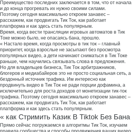
Преимущество последних заключается в том, что от начала
и до конца прогревать их нужно своими силами.
Поэтому сегодня максимально откроем занавес –
расскажем, как продвигать Тик Ток, как работает
платформа и как здесь стать популярным.
Время, когда вести трансляции игровых автоматов в Тик
Токе можно было, не опасаясь бана, прошло.
« Настало время, когда просмотры в тик ток – главный
приоритет, когда взрослые не засыпают без просмотра
популярных видео, а дети начинают сниматься в Тик Токе
раньше, чем научились связывать слова в предложения.
Но для владельцев бизнеса, Тик Ток арбитражников,
блогеров и медиабайеров это не просто социальная сеть, а
бездонный источник трафика. Им интересно как
продвинуть видео в Тик Ток не ради порции дофамина, а
исключительно для роста доходов от монетизации тик-ток
трафика. Поэтому сегодня максимально откроем занавес –
расскажем, как продвигать Тик Ток, как работает
платформа и как здесь стать популярным.
« как Стримить Казик В Tiktok Без Бана
Прямо сейчас погружаемся в алгоритмы Тик Ток, изучаем
правила сообщества и способы продвижения ваших видео.