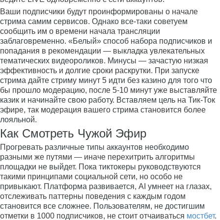
Ваши подписчики будут проинформированы о начале
стрима самим сервисов. Однако все-таки советуем
сообщить им о времени начала трансляции
заблаговременно. «Белый» способ набора подписчиков и
попадания в рекомендации — выкладка увлекательных
тематических видеороликов. Минусы — зачастую низкая
эффективность и долгие сроки раскрутки. При запуске
стрима дайте стриму минут 5 идти без казино для того что
бы прошло модерацию, после 5-10 минут уже выставляйте
казик и начинайте свою работу. Вставляем цель на Тик-Ток
эфире, так модерация вашего стрима становится более
лояльной.
Как Смотреть Чужой Эфир
Прогревать различные типы аккаунтов необходимо
разными же путями — иначе перехитрить алгоритмы
площадки не выйдет. Пока тиктокеры руководствуются
такими принципами социальной сети, но особо не
привыкают. Платформа развивается, AI умнеет на глазах,
отслеживать паттерны поведения с каждым годом
становится все сложнее. Пользователям, не достигшим
отметки в 1000 подписчиков, не стоит отчаиваться
мостбет
.