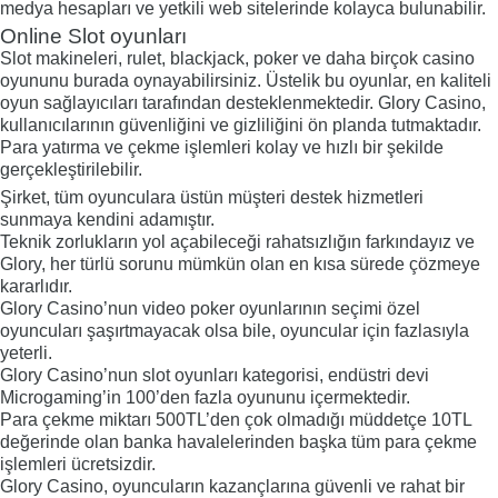
medya hesapları ve yetkili web sitelerinde kolayca bulunabilir.
Online Slot oyunları
Slot makineleri, rulet, blackjack, poker ve daha birçok casino
oyununu burada oynayabilirsiniz. Üstelik bu oyunlar, en kaliteli
oyun sağlayıcıları tarafından desteklenmektedir. Glory Casino,
kullanıcılarının güvenliğini ve gizliliğini ön planda tutmaktadır.
Para yatırma ve çekme işlemleri kolay ve hızlı bir şekilde
gerçekleştirilebilir.
Şirket, tüm oyunculara üstün müşteri destek hizmetleri
sunmaya kendini adamıştır.
Teknik zorlukların yol açabileceği rahatsızlığın farkındayız ve
Glory, her türlü sorunu mümkün olan en kısa sürede çözmeye
kararlıdır.
Glory Casino’nun video poker oyunlarının seçimi özel
oyuncuları şaşırtmayacak olsa bile, oyuncular için fazlasıyla
yeterli.
Glory Casino’nun slot oyunları kategorisi, endüstri devi
Microgaming’in 100’den fazla oyununu içermektedir.
Para çekme miktarı 500TL’den çok olmadığı müddetçe 10TL
değerinde olan banka havalelerinden başka tüm para çekme
işlemleri ücretsizdir.
Glory Casino, oyuncuların kazançlarına güvenli ve rahat bir