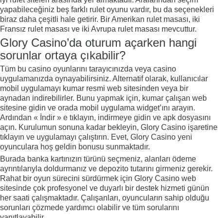
yapabileceğiniz beş farklı rulet oyunu vardır, bu da seçenekleri
biraz daha çeşitli hale getirir. Bir Amerikan rulet masası, iki
Fransız rulet masası ve iki Avrupa rulet masası mevcuttur.
Glory Casino’da oturum açarken hangi
sorunlar ortaya çıkabilir?
Tüm bu casino oyunlarını tarayıcınızda veya casino
uygulamanızda oynayabilirsiniz. Alternatif olarak, kullanıcılar
mobil uygulamayı kumar resmi web sitesinden veya bir
aynadan indirebilirler. Bunu yapmak için, kumar çalışan web
sitesine gidin ve orada mobil uygulama widget’ını arayın.
Ardından « İndir » e tıklayın, indirmeye gidin ve apk dosyasını
açın. Kurulumun sonuna kadar bekleyin, Glory Casino işaretine
tıklayın ve uygulamayı çalıştırın. Evet, Glory Casino yeni
oyunculara hoş geldin bonusu sunmaktadır.
Burada banka kartınızın türünü seçmeniz, alanları ödeme
ayrıntılarıyla doldurmanız ve depozito tutarını girmeniz gerekir.
Rahat bir oyun sürecini sürdürmek için Glory Casino web
sitesinde çok profesyonel ve duyarlı bir destek hizmeti günün
her saati çalışmaktadır. Çalışanları, oyuncuların sahip olduğu
sorunları çözmede yardımcı olabilir ve tüm sorularını
yanıtlayabilir.