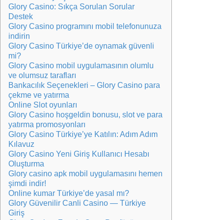
Glory Casino: Sıkça Sorulan Sorular
Destek
Glory Casino programını mobil telefonunuza
indirin
Glory Casino Türkiye’de oynamak güvenli
mi?
Glory Casino mobil uygulamasının olumlu
ve olumsuz tarafları
Bankacılık Seçenekleri – Glory Casino para
çekme ve yatırma
Online Slot oyunları
Glory Casino hoşgeldin bonusu, slot ve para
yatırma promosyonları
Glory Casino Türkiye’ye Katılın: Adım Adım
Kılavuz
Glory Casino Yeni Giriş Kullanıcı Hesabı
Oluşturma
Glory casino apk mobil uygulamasını hemen
şimdi indir!
Online kumar Türkiye’de yasal mı?
Glory Güvenilir Canli Casino — Türkiye
Giriş