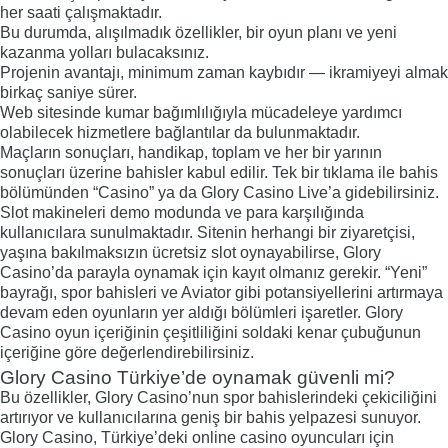
her saati çalışmaktadır.
Bu durumda, alışılmadık özellikler, bir oyun planı ve yeni
kazanma yolları bulacaksınız.
Projenin avantajı, minimum zaman kaybıdır — ikramiyeyi almak
birkaç saniye sürer.
Web sitesinde kumar bağımlılığıyla mücadeleye yardımcı
olabilecek hizmetlere bağlantılar da bulunmaktadır.
Maçların sonuçları, handikap, toplam ve her bir yarının
sonuçları üzerine bahisler kabul edilir. Tek bir tıklama ile bahis
bölümünden “Casino” ya da Glory Casino Live’a gidebilirsiniz.
Slot makineleri demo modunda ve para karşılığında
kullanıcılara sunulmaktadır. Sitenin herhangi bir ziyaretçisi,
yaşına bakılmaksızın ücretsiz slot oynayabilirse, Glory
Casino’da parayla oynamak için kayıt olmanız gerekir. “Yeni”
bayrağı, spor bahisleri ve Aviator gibi potansiyellerini artırmaya
devam eden oyunların yer aldığı bölümleri işaretler. Glory
Casino oyun içeriğinin çeşitliliğini soldaki kenar çubuğunun
içeriğine göre değerlendirebilirsiniz.
Glory Casino Türkiye’de oynamak güvenli mi?
Bu özellikler, Glory Casino’nun spor bahislerindeki çekiciliğini
artırıyor ve kullanıcılarına geniş bir bahis yelpazesi sunuyor.
Glory Casino, Türkiye’deki online casino oyuncuları için