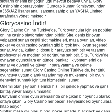
slotların önemli bir çoğunluğu mevcut bedava Oyna. Glory
Casino’nin operasyonları, Curacao Kumar Komisyonu’ndan
#365/JAZ lisansı ana lisansına sahip olan YASHA Limited
tarafından yönetilmektedir.
Glorycasino İndir!
Glory Casino Online Türkiye’de, Türk oyuncular için en popüler
online casino platformlarından biridir. Site, geniş bir oyun
yelpazesi sunan çeşitli slot makineleri, masa oyunları, video
poker ve canlı casino oyunları gibi birçok farklı oyun seçeneği
sunar. Ayrıca, kullanıcı dostu bir arayüze sahiptir ve tasarımı
profesyonel ve modern bir görünüme sahiptir. Site, Türkiye’de
oynayan oyunculara en güncel bankacılık yöntemlerini de
sunar ve güvenli ve güvenilir para yatırma ve çekme
seçenekleri sunar. Glory Casino Online Türkiye’de, her türlü
oyuncuya uygun olarak tasarlanmış ve mükemmel bir oyun
deneyimi sunmak için tüm hizmetlerini sunar.
Önemli olan şey bahislerinizi hızlı bir şekilde yapmak ve şanslı
bir taş yuvarlamayı ummaktır.
Dünyanın online oyun arenasında öne çıkan bir oyuncu olarak
ortaya çıkan, Glory Casino her beceri seviyesindeki oyunculara
hitap ediyor.
Slotlar, masa oyunları, bingo, poker, arcade, blackjack ve daha