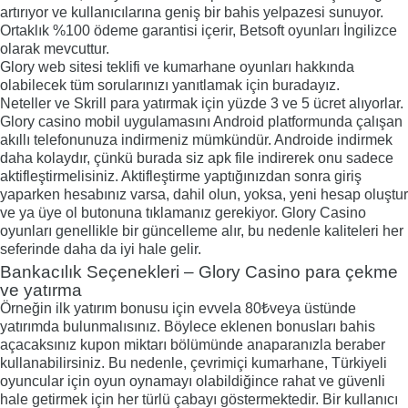
artırıyor ve kullanıcılarına geniş bir bahis yelpazesi sunuyor.
Ortaklık %100 ödeme garantisi içerir, Betsoft oyunları İngilizce
olarak mevcuttur.
Glory web sitesi teklifi ve kumarhane oyunları hakkında
olabilecek tüm sorularınızı yanıtlamak için buradayız.
Neteller ve Skrill para yatırmak için yüzde 3 ve 5 ücret alıyorlar.
Glory casino mobil uygulamasını Android platformunda çalışan
akıllı telefonunuza indirmeniz mümkündür. Androide indirmek
daha kolaydır, çünkü burada siz apk file indirerek onu sadece
aktifleştirmelisiniz. Aktifleştirme yaptığınızdan sonra giriş
yaparken hesabınız varsa, dahil olun, yoksa, yeni hesap oluştur
ve ya üye ol butonuna tıklamanız gerekiyor. Glory Casino
oyunları genellikle bir güncelleme alır, bu nedenle kaliteleri her
seferinde daha da iyi hale gelir.
Bankacılık Seçenekleri – Glory Casino para çekme
ve yatırma
Örneğin ilk yatırım bonusu için evvela 80₺veya üstünde
yatırımda bulunmalısınız. Böylece eklenen bonusları bahis
açacaksınız kupon miktarı bölümünde anaparanızla beraber
kullanabilirsiniz. Bu nedenle, çevrimiçi kumarhane, Türkiyeli
oyuncular için oyun oynamayı olabildiğince rahat ve güvenli
hale getirmek için her türlü çabayı göstermektedir. Bir kullanıcı