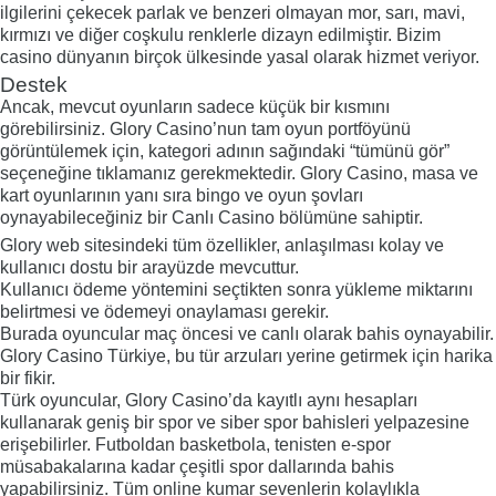
ilgilerini çekecek parlak ve benzeri olmayan mor, sarı, mavi,
kırmızı ve diğer coşkulu renklerle dizayn edilmiştir. Bizim
casino dünyanın birçok ülkesinde yasal olarak hizmet veriyor.
Destek
Ancak, mevcut oyunların sadece küçük bir kısmını
görebilirsiniz. Glory Casino’nun tam oyun portföyünü
görüntülemek için, kategori adının sağındaki “tümünü gör”
seçeneğine tıklamanız gerekmektedir. Glory Casino, masa ve
kart oyunlarının yanı sıra bingo ve oyun şovları
oynayabileceğiniz bir Canlı Casino bölümüne sahiptir.
Glory web sitesindeki tüm özellikler, anlaşılması kolay ve
kullanıcı dostu bir arayüzde mevcuttur.
Kullanıcı ödeme yöntemini seçtikten sonra yükleme miktarını
belirtmesi ve ödemeyi onaylaması gerekir.
Burada oyuncular maç öncesi ve canlı olarak bahis oynayabilir.
Glory Casino Türkiye, bu tür arzuları yerine getirmek için harika
bir fikir.
Türk oyuncular, Glory Casino’da kayıtlı aynı hesapları
kullanarak geniş bir spor ve siber spor bahisleri yelpazesine
erişebilirler. Futboldan basketbola, tenisten e-spor
müsabakalarına kadar çeşitli spor dallarında bahis
yapabilirsiniz. Tüm online kumar sevenlerin kolaylıkla