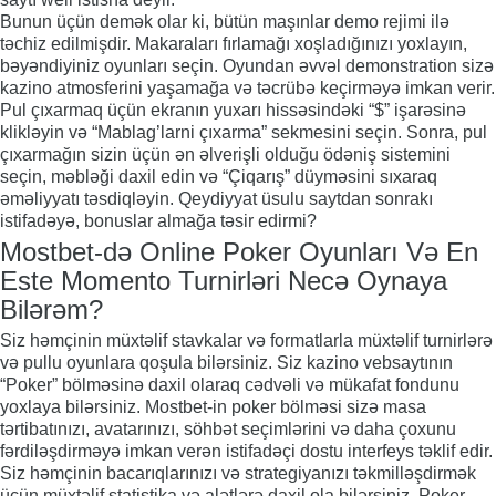
Bunun üçün demək olar ki, bütün maşınlar demo rejimi ilə
təchiz edilmişdir. Makaraları fırlamağı xoşladığınızı yoxlayın,
bəyəndiyiniz oyunları seçin. Oyundan əvvəl demonstration sizə
kazino atmosferini yaşamağa və təcrübə keçirməyə imkan verir.
Pul çıxarmaq üçün ekranın yuxarı hissəsindəki “$” işarəsinə
klikləyin və “Mablag’larni çıxarma” sekmesini seçin. Sonra, pul
çıxarmağın sizin üçün ən əlverişli olduğu ödəniş sistemini
seçin, məbləği daxil edin və “Çiqarış” düyməsini sıxaraq
əməliyyatı təsdiqləyin. Qeydiyyat üsulu saytdan sonrakı
istifadəyə, bonuslar almağa təsir edirmi?
Mostbet-də Online Poker Oyunları Və En
Este Momento Turnirləri Necə Oynaya
Bilərəm?
Siz həmçinin müxtəlif stavkalar və formatlarla müxtəlif turnirlərə
və pullu oyunlara qoşula bilərsiniz. Siz kazino vebsaytının
“Poker” bölməsinə daxil olaraq cədvəli və mükafat fondunu
yoxlaya bilərsiniz. Mostbet-in poker bölməsi sizə masa
tərtibatınızı, avatarınızı, söhbət seçimlərini və daha çoxunu
fərdiləşdirməyə imkan verən istifadəçi dostu interfeys təklif edir.
Siz həmçinin bacarıqlarınızı və strategiyanızı təkmilləşdirmək
üçün müxtəlif statistika və alətlərə daxil ola bilərsiniz. Poker