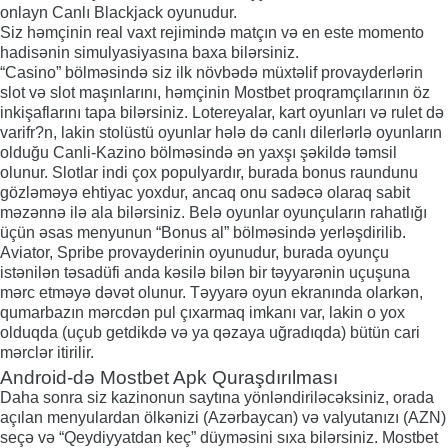
onlayn Canlı Blackjack oyunudur.
Siz həmçinin real vaxt rejimində matçın və en este momento
hadisənin simulyasiyasına baxa bilərsiniz.
“Casino” bölməsində siz ilk növbədə müxtəlif provayderlərin
slot və slot maşınlarını, həmçinin Mostbet proqramçılarının öz
inkişaflarını tapa bilərsiniz. Lotereyalar, kart oyunları və rulet də
varifr?n, lakin stolüstü oyunlar hələ də canlı dilerlərlə oyunların
olduğu Canli-Kazino bölməsində ən yaxşı şəkildə təmsil
olunur. Slotlar indi çox populyardır, burada bonus raundunu
gözləməyə ehtiyac yoxdur, ancaq onu sadəcə olaraq sabit
məzənnə ilə ala bilərsiniz. Belə oyunlar oyunçuların rahatlığı
üçün əsas menyunun “Bonus al” bölməsində yerləşdirilib.
Aviator, Spribe provayderinin oyunudur, burada oyunçu
istənilən təsadüfi anda kəsilə bilən bir təyyarənin uçuşuna
mərc etməyə dəvət olunur. Təyyarə oyun ekranında olarkən,
qumarbazın mərcdən pul çıxarmaq imkanı var, lakin o yox
olduqda (uçub getdikdə və ya qəzaya uğradıqda) bütün cari
mərclər itirilir.
Android-də Mostbet Apk Quraşdırılması
Daha sonra siz kazinonun saytına yönləndiriləcəksiniz, orada
açılan menyulardan ölkənizi (Azərbaycan) və valyutanızı (AZN)
seçə və “Qeydiyyatdan keç” düyməsini sıxa bilərsiniz. Mostbet