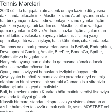
Tennis Mərcləri
2023-cü ildə həqiqətən atmasferik onlayn kazino dünyasına
daxil landa biləcəksiniz. Mostbet kazino Azərbaycandan olan
hər bir oyunçunu dəvət edir və onlayn kazino oyunları üçün
yalnız ən yaxşı şəraiti təqdim edir. Mostbet slotları və digər
qumar oyunlarını iOS və Android cihazları üçün əlçatan olan
mobil tətbiq vasitəsilə də oynaya bilərsiniz. Tətbiq yaxşı
optimallaşdırlıb və əla işləyir, hətta köhnəlmiş cihazlarda belə.
Tanınmış və etibarlı provayderlər arasında BetSoft, Endorphina,
Development Gaming, Amatic, BeeFee, BooonGo, Spribe,
Spinmatic və başqaları var.
Hər yerdə oyunçunun qələbədə qalmasına kömək edəcək
xüsusi simvollar mövcuddur.
Oyunçunun səviyyəsi bonusların tezliyini müəyyən edir.
Qeydiyyatın bu növü zamanı əvvəlcə yuxarıda qeyd edilmiş
olanlardan birini seçməli bir sonraki a?amada is ə şifrənizlə
istifadəçi adınızı qeyd etməlisiniz.
Bəli, bukmeker kontoru Kurakao hökumətinin verdiyi lisenziya
əsasında fəaliyyət göstərir
Klassik bir mərc, standart ekspress və ya sistem olmadan ən
azı bir bukmeker təsəvvür etmək çətindir, rəsmi MOSTBET veb
saytı weil istisna deyil.