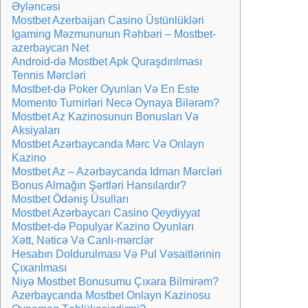
Əyləncəsi
Mostbet Azerbaijan Casino Üstünlükləri
Igaming Məzmununun Rəhbəri – Mostbet-
azerbaycan Net
Android-də Mostbet Apk Quraşdırılması
Tennis Mərcləri
Mostbet-də Poker Oyunları Və En Este
Momento Turnirləri Necə Oynaya Bilərəm?
Mostbet Az Kazinosunun Bonusları Və
Aksiyaları
Mostbet Azərbaycanda Mərc Və Onlayn
Kazino
Mostbet Az – Azərbaycanda Idman Mərcləri
Bonus Almağın Şərtləri Hansılardır?
Mostbet Ödəniş Üsulları
Mostbet Azərbaycan Casino Qeydiyyat
Mostbet-də Populyar Kazino Oyunları
Xətt, Nəticə Və Canlı-mərclər
Hesabın Doldurulması Və Pul Vəsaitlərinin
Çıxarılması
Niyə Mostbet Bonusumu Çıxara Bilmirəm?
Azerbaycanda Mostbet Onlayn Kazinosu