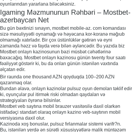
oyunlarından yararlana biləcəksiniz.
Igaming Məzmununun Rəhbəri – Mostbet-
azerbaycan Net
Bu gün bəxtinizi sınayın, mostbet mobile-az. com komandası
sizə məsuliyyətli oynamağı və həyəcana kor-koranə məğıub
olmamağı xatırladır. Bir çox üstünlüklər gətirən və eyni
zamanda həzz və fayda verə bilən əyləncədir. Bu yazıda biz
Mostbet onlayn kazinosunun bəzi müsbət cəhətlərinə
baxacağıq. Mostbet onlayn kazinosu günün twenty four saatı
fəaliyyət göstərir ki, bu da onları günün istənilən vaxtında
əlçatan edir.
Bir raunda one thousand AZN qoyduqda 100–200 AZN
qazanmaq olar.
Bundan əlavə, onlayn kazinolar pulsuz oyun demoları təklif edir
ki, oyunçular pul itirmək riski olmadan qaydaları və
strategiyaları öyrənə bilsinlər.
Mostbet veb saytına mobil brauzer vasitəsilə daxil olarkən
istifadəçi standart olaraq onlayn kazino veb-saytının mobil
versiyasına daxil olur.
Kazinoda xoş bonuslar, pulsuz fırlanmalar sistemi varifr?n.
Bu, istənilən yerdə ən sürətli xüsusiyyətlərə malik müntəzəm