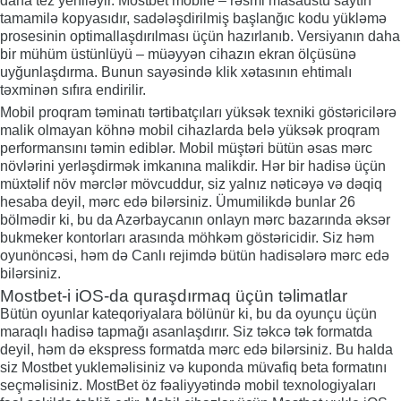
daha tez yeniləyir. Mostbet mobile – rəsmi masaüstü saytın
tamamilə kopyasıdır, sadələşdirilmiş başlanğıc kodu yükləmə
prosesinin optimallaşdırılması üçün hazırlanıb. Versiyanın daha
bir mühüm üstünlüyü – müəyyən cihazın ekran ölçüsünə
uyğunlaşdırma. Bunun sayəsində klik xətasının ehtimalı
təxminən sıfıra endirilir.
Mobil proqram təminatı tərtibatçıları yüksək texniki göstəricilərə
malik olmayan köhnə mobil cihazlarda belə yüksək proqram
performansını təmin ediblər. Mobil müştəri bütün əsas mərc
növlərini yerləşdirmək imkanına malikdir. Hər bir hadisə üçün
müxtəlif növ mərclər mövcuddur, siz yalnız nəticəyə və dəqiq
hesaba deyil, mərc edə bilərsiniz. Ümumilikdə bunlar 26
bölmədir ki, bu da Azərbaycanın onlayn mərc bazarında əksər
bukmeker kontorları arasında möhkəm göstəricidir. Siz həm
oyunöncəsi, həm də Canlı rejimdə bütün hadisələrə mərc edə
bilərsiniz.
Mostbet-i iOS-da quraşdırmaq üçün təlimatlar
Bütün oyunlar kateqoriyalara bölünür ki, bu da oyunçu üçün
maraqlı hadisə tapmağı asanlaşdırır. Siz təkcə tək formatda
deyil, həm də ekspress formatda mərc edə bilərsiniz. Bu halda
siz Mostbet yukleməlisiniz və kuponda müvafiq beta formatını
seçməlisiniz. MostBet öz fəaliyyətində mobil texnologiyaları