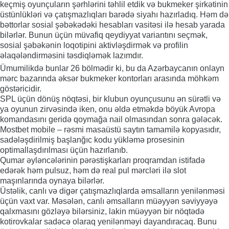
keçmiş oyunçuların şərhlərini təhlil etdik və bukmeker şirkətinin
üstünlükləri və çatışmazlıqları barədə siyahı hazırladıq. Həm də
bəttorlar sosial şəbəkədəki hesabları vasitəsi ilə hesab yarada
bilərlər. Bunun üçün müvafiq qeydiyyat variantını seçmək,
sosial şəbəkənin loqotipini aktivləşdirmək və profilin
əlaqələndirməsini təsdiqləmək lazımdır.
Ümumilikdə bunlar 26 bölmədir ki, bu da Azərbaycanın onlayn
mərc bazarında əksər bukmeker kontorları arasında möhkəm
göstəricidir.
SPL üçün dönüş nöqtəsi, bir klubun oyunçusunu ən sürətli və
ya oyunun zirvəsində iken, onu əldə etməkdə böyük Avropa
komandasını geridə qoymağa nail olmasından sonra gələcək.
Mostbet mobile – rəsmi masaüstü saytın tamamilə kopyasıdır,
sadələşdirilmiş başlanğıc kodu yükləmə prosesinin
optimallaşdırılması üçün hazırlanıb.
Qumar əyləncələrinin pərəstişkarları proqramdan istifadə
edərək həm pulsuz, həm də real pul mərcləri ilə slot
maşınlarında oynaya bilərlər.
Üstəlik, canlı və digər çatışmazlıqlarda əmsalların yenilənməsi
üçün vaxt var. Məsələn, canlı əmsalların müəyyən səviyyəyə
qalxmasını gözləyə bilərsiniz, lakin müəyyən bir nöqtədə
kotirovkalar sadəcə olaraq yenilənməyi dayandıracaq. Bunu