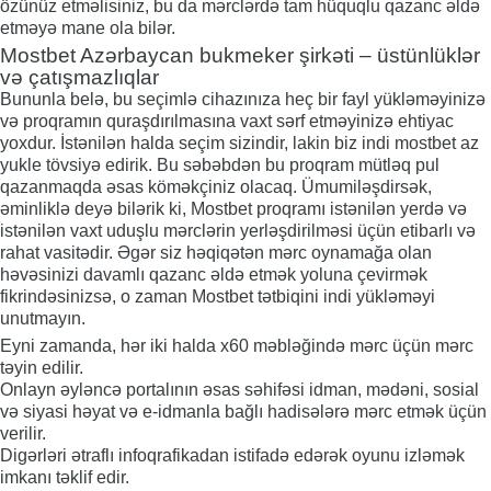
özünüz etməlisiniz, bu da mərclərdə tam hüquqlu qazanc əldə
etməyə mane ola bilər.
Mostbet Azərbaycan bukmeker şirkəti – üstünlüklər
və çatışmazlıqlar
Bununla belə, bu seçimlə cihazınıza heç bir fayl yükləməyinizə
və proqramın quraşdırılmasına vaxt sərf etməyinizə ehtiyac
yoxdur. İstənilən halda seçim sizindir, lakin biz indi mostbet az
yukle tövsiyə edirik. Bu səbəbdən bu proqram mütləq pul
qazanmaqda əsas köməkçiniz olacaq. Ümumiləşdirsək,
əminliklə deyə bilərik ki, Mostbet proqramı istənilən yerdə və
istənilən vaxt uduşlu mərclərin yerləşdirilməsi üçün etibarlı və
rahat vasitədir. Əgər siz həqiqətən mərc oynamağa olan
həvəsinizi davamlı qazanc əldə etmək yoluna çevirmək
fikrindəsinizsə, o zaman Mostbet tətbiqini indi yükləməyi
unutmayın.
Eyni zamanda, hər iki halda x60 məbləğində mərc üçün mərc
təyin edilir.
Onlayn əyləncə portalının əsas səhifəsi idman, mədəni, sosial
və siyasi həyat və e-idmanla bağlı hadisələrə mərc etmək üçün
verilir.
Digərləri ətraflı infoqrafikadan istifadə edərək oyunu izləmək
imkanı təklif edir.