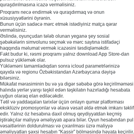
quraşdırılmasına icazə verməlisiniz.
Proqramı necə endirmək və quraşdırmaq və onun
xüsusiyyətlərini öyrənin.
Bunun üçün sadəcə mərc etmək istədiyiniz matça qərar
verməlisiniz.
Əslində, oyunçudan tələb olunan yeganə şey sosial
şəbəkələrin simvolunu seçmək və mərc saytına istifadəçi
haqqında məlumat vermək icazəsini təsdiqləməkdir.
Fakt budur ki, rəsmi proqramı yalnız download App Store-dan
pulsuz yükləmək olar.
Yükləməni tamamladıqdan sonra icloud parametrlərinizə
qayıda və regionu Özbəkistandan Azərbaycana dəyişə
bilərsiniz.
Mükafat mərasiminin bu və ya digər səbəbə görə keçirilməməsi
halında yerlər yarışı təşkil edən təşkilatın hazırladığı hesabata
uyğun olaraq elan ediləcəkdir.
Tətil və yaddaqalan tarixlər üçün onlayn qumar platforması
eksklüziv promosyonlar və əlavə vəsait əldə etmək imkanı təklif
edir. Yalnız öz hesabına daxil olmuş qeydiyyatdan keçmiş
iştirakçılar maliyyə əməliyyatı apara bilər. Oyun hesabından pul
vəsaitlərinin doldurulması və çıxarılması üzrə maliyyə
əməliyyatları şəxsi hesabın “Kassir” bölməsində həyata keçirilir.