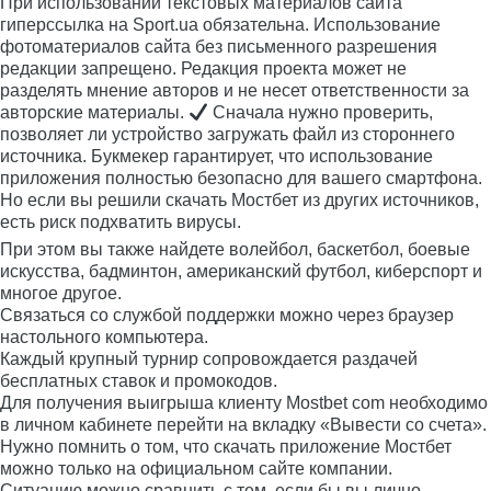
При использовании текстовых материалов сайта
гиперссылка на Sport.ua обязательна. Использование
фотоматериалов сайта без письменного разрешения
редакции запрещено. Редакция проекта может не
разделять мнение авторов и не несет ответственности за
авторские материалы.
Сначала нужно проверить,
позволяет ли устройство загружать файл из стороннего
источника. Букмекер гарантирует, что использование
приложения полностью безопасно для вашего смартфона.
Но если вы решили скачать Мостбет из других источников,
есть риск подхватить вирусы.
При этом вы также найдете волейбол, баскетбол, боевые
искусства, бадминтон, американский футбол, киберспорт и
многое другое.
Связаться со службой поддержки можно через браузер
настольного компьютера.
Каждый крупный турнир сопровождается раздачей
бесплатных ставок и промокодов.
Для получения выигрыша клиенту Mostbet com необходимо
в личном кабинете перейти на вкладку «Вывести со счета».
Нужно помнить о том, что скачать приложение Мостбет
можно только на официальном сайте компании.
Ситуацию можно сравнить с тем, если бы вы лично