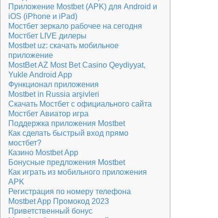
Приложение Mostbet (APK) для Android и
iOS (iPhone и iPad)
Мостбет зеркало рабочее на сегодня
Мостбет LIVE дилеры
Mostbet uz: скачать мобильное
приложение
MostBet AZ Most Bet Casino Qeydiyyat,
Yukle Android App
Функционал приложения
Mostbet in Russia arşivleri
Скачать Мостбет с официального сайта
Мостбет Авиатор игра
Поддержка приложения Mostbet
Как сделать быстрый вход прямо
мостбет?
Казино Mostbet App
Бонусные предложения Mostbet
Как играть из мобильного приложения
APK
Регистрация по номеру телефона
Mostbet App Промокод 2023
Приветственный бонус