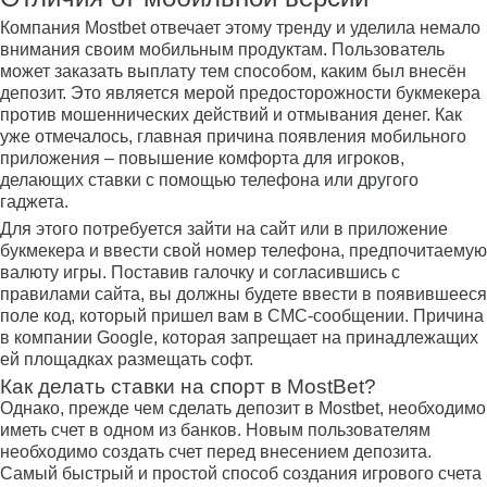
Компания Mostbet отвечает этому тренду и уделила немало
внимания своим мобильным продуктам. Пользователь
может заказать выплату тем способом, каким был внесён
депозит. Это является мерой предосторожности букмекера
против мошеннических действий и отмывания денег. Как
уже отмечалось, главная причина появления мобильного
приложения – повышение комфорта для игроков,
делающих ставки с помощью телефона или другого
гаджета.
Для этого потребуется зайти на сайт или в приложение
букмекера и ввести свой номер телефона, предпочитаемую
валюту игры. Поставив галочку и согласившись с
правилами сайта, вы должны будете ввести в появившееся
поле код, который пришел вам в СМС-сообщении. Причина
в компании Google, которая запрещает на принадлежащих
ей площадках размещать софт.
Как делать ставки на спорт в MostBet?
Однако, прежде чем сделать депозит в Mostbet, необходимо
иметь счет в одном из банков. Новым пользователям
необходимо создать счет перед внесением депозита.
Самый быстрый и простой способ создания игрового счета