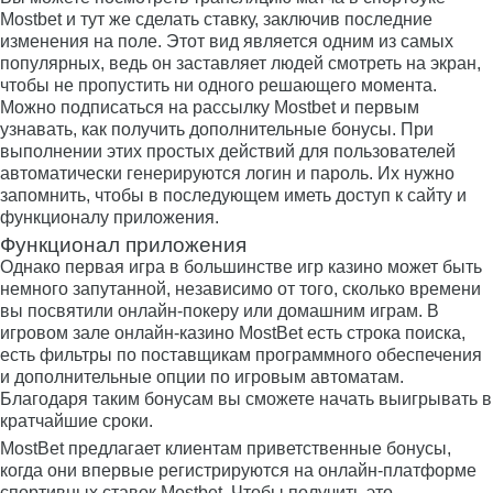
Mostbet и тут же сделать ставку, заключив последние
изменения на поле. Этот вид является одним из самых
популярных, ведь он заставляет людей смотреть на экран,
чтобы не пропустить ни одного решающего момента.
Можно подписаться на рассылку Mostbet и первым
узнавать, как получить дополнительные бонусы. При
выполнении этих простых действий для пользователей
автоматически генерируются логин и пароль. Их нужно
запомнить, чтобы в последующем иметь доступ к сайту и
функционалу приложения.
Функционал приложения
Однако первая игра в большинстве игр казино может быть
немного запутанной, независимо от того, сколько времени
вы посвятили онлайн-покеру или домашним играм. В
игровом зале онлайн-казино MostBet есть строка поиска,
есть фильтры по поставщикам программного обеспечения
и дополнительные опции по игровым автоматам.
Благодаря таким бонусам вы сможете начать выигрывать в
кратчайшие сроки.
MostBet предлагает клиентам приветственные бонусы,
когда они впервые регистрируются на онлайн-платформе
спортивных ставок Mostbet. Чтобы получить это