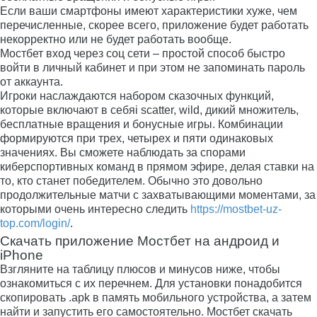
Если ваши смартфоны имеют характеристики хуже, чем
перечисленные, скорее всего, приложение будет работать
некорректно или не будет работать вообще.
Мостбет вход через соц сети – простой способ быстро
войти в личный кабинет и при этом не запоминать пароль
от аккаунта.
Игроки наслаждаются набором сказочных функций,
которые включают в себяi scatter, wild, дикий множитель,
бесплатные вращения и бонусные игры. Комбинации
формируются при трех, четырех и пяти одинаковых
значениях. Вы сможете наблюдать за спорами
киберспортивных команд в прямом эфире, делая ставки на
то, кто станет победителем. Обычно это довольно
продолжительные матчи с захватывающими моментами, за
которыми очень интересно следить
https://mostbet-uz-
top.com/login/
.
Cкачать приложение Мостбет на андроид и
iPhone
Взгляните на таблицу плюсов и минусов ниже, чтобы
ознакомиться с их перечнем. Для установки понадобится
скопировать .apk в память мобильного устройства, а затем
найти и запустить его самостоятельно. Мостбет скачать