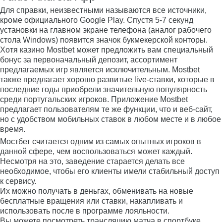
Для справки, неизвестными называются все источники,
кроме официального Google Play. Спустя 5-7 секунд
установки на главном экране телефона (аналог рабочего
стола Windows) появится значок букмекерской конторы.
Хотя казино Mostbet может предложить вам специальный
бонус за первоначальный депозит, ассортимент
предлагаемых игр является исключительным. Mostbet
также предлагает хорошо развитые live-ставки, которые в
последние годы приобрели значительную популярность
среди португальских игроков. Приложение Mostbet
предлагает пользователям те же функции, что и веб-сайт,
но с удобством мобильных ставок в любом месте и в любое
время.
Мостбет считается одним из самых опытных игроков в
данной сфере, чем воспользоваться может каждый.
Несмотря на это, заведение старается делать все
необходимое, чтобы его клиенты имели стабильный доступ
к сервису.
Их можно получать в деньгах, обменивать на новые
бесплатные вращения или ставки, накапливать и
использовать после в программе лояльности.
Вы можете посмотреть трансляцию матча в спортбуке