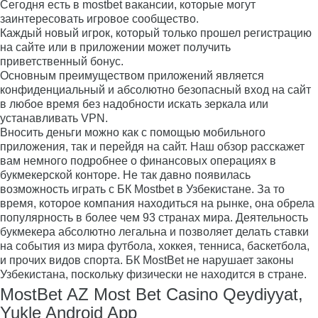
Сегодня есть в mostbet вакансии, которые могут
заинтересовать игровое сообщество.
Каждый новый игрок, который только прошел регистрацию
на сайте или в приложении может получить
приветственный бонус.
Основным преимуществом приложений является
конфиденциальный и абсолютно безопасный вход на сайт
в любое время без надобности искать зеркала или
устанавливать VPN.
Вносить деньги можно как с помощью мобильного
приложения, так и перейдя на сайт. Наш обзор расскажет
вам немного подробнее о финансовых операциях в
букмекерской конторе. Не так давно появилась
возможность играть с БК Mostbet в Узбекистане. За то
время, которое компания находиться на рынке, она обрела
популярность в более чем 93 странах мира. Деятельность
букмекера абсолютно легальна и позволяет делать ставки
на события из мира футбола, хоккея, тенниса, баскетбола,
и прочих видов спорта. БК MostBet не нарушает законы
Узбекистана, поскольку физически не находится в стране.
MostBet AZ Most Bet Casino Qeydiyyat,
Yukle Android App