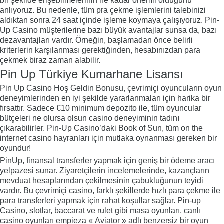
bir şekilde erişebilmelerinin ne kadar önemli olduğunu
anlıyoruz. Bu nedenle, tüm pra çekme işlemlerini talebinizi
aldıktan sonra 24 saat içinde işleme koymaya çalışıyoruz. Pin-
Up Casino müşterilerine bazı büyük avantajlar sunsa da, bazı
dezavantajları vardır. Örneğin, başlamadan önce belirli
kriterlerin karşılanması gerektiğinden, hesabınızdan para
çekmek biraz zaman alabilir.
Pin Up Türkiye Kumarhane Lisansı
Pin Up Casino Hoş Geldin Bonusu, çevrimiçi oyuncuların oyun
deneyimlerinden en iyi şekilde yararlanmaları için harika bir
fırsattır. Sadece €10 minimum depozito ile, tüm oyuncular
bütçeleri ne olursa olsun casino deneyiminin tadını
çıkarabilirler. Pin-Up Casino’daki Book of Sun, tüm on the
internet casino hayranları için mutlaka oynanması gereken bir
oyundur!
PinUp, finansal transferler yapmak için geniş bir ödeme aracı
yelpazesi sunar. Ziyaretçilerin incelemelerinde, kazançların
mevduat hesaplarından çekilmesinin çabukluğunun teyidi
vardır. Bu çevrimiçi casino, farklı şekillerde hızlı para çekme ile
para transferleri yapmak için rahat koşullar sağlar. Pin-up
Casino, slotlar, baccarat ve rulet gibi masa oyunları, canlı
casino oyunları empieza « Aviator » adlı benzersiz bir oyun