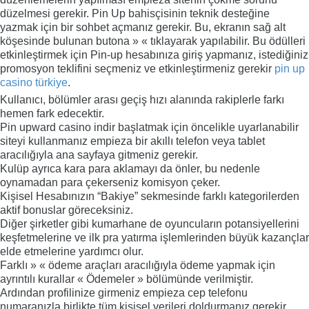
düzelmesi gerekir. Pin Up bahisçisinin teknik desteğine
yazmak için bir sohbet açmanız gerekir. Bu, ekranın sağ alt
köşesinde bulunan butona » « tıklayarak yapılabilir. Bu ödülleri
etkinleştirmek için Pin-up hesabınıza giriş yapmanız, istediğiniz
promosyon teklifini seçmeniz ve etkinleştirmeniz gerekir
pin up
casino türkiye
.
Kullanıcı, bölümler arası geçiş hızı alanında rakiplerle farkı
hemen fark edecektir.
Pin upward casino indir başlatmak için öncelikle uyarlanabilir
siteyi kullanmanız empieza bir akıllı telefon veya tablet
aracılığıyla ana sayfaya gitmeniz gerekir.
Kulüp ayrıca kara para aklamayı da önler, bu nedenle
oynamadan para çekerseniz komisyon çeker.
Kişisel Hesabınızın “Bakiye” sekmesinde farklı kategorilerden
aktif bonuslar göreceksiniz.
Diğer şirketler gibi kumarhane de oyuncuların potansiyellerini
keşfetmelerine ve ilk pra yatırma işlemlerinden büyük kazançlar
elde etmelerine yardımcı olur.
Farklı » « ödeme araçları aracılığıyla ödeme yapmak için
ayrıntılı kurallar « Ödemeler » bölümünde verilmiştir.
Ardından profilinize girmeniz empieza cep telefonu
numaranızla birlikte tüm kişisel verileri doldurmanız gerekir.