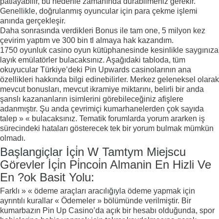
patlayabilir, bu nedenle zamanında durabilmeniz gerekir.
Genellikle, doğrulanmış oyuncular için para çekme işlemi
anında gerçekleşir.
Daha sonrasında verdikleri Bonus ile tam one, 5 milyon kez
çevirim yaptım ve 300 bin tl almaya hak kazandım.
1750 oyunluk casino oyun kütüphanesinde kesinlikle saygınıza
layık emülatörler bulacaksınız. Aşağıdaki tabloda, tüm
okuyucular Türkiye’deki Pin Upwards casinolarının ana
özellikleri hakkında bilgi edinebilirler. Merkez geleneksel olarak
mevcut bonusları, mevcut ikramiye miktarını, belirli bir anda
şanslı kazananların isimlerini görebileceğiniz afişlere
adanmıştır. Şu anda çevrimiçi kumarhanelerden çok sayıda
talep » « bulacaksınız. Tematik forumlarda yorum ararken iş
sürecindeki hataları gösterecek tek bir yorum bulmak mümkün
olmadı.
Başlangiçlar İçi̇n W Tamtym Miejscu
Görevler İçi̇n Pi̇ncoi̇n Almanin En Hizli Ve
En ?ok Basit Yolu:
Farklı » « ödeme araçları aracılığıyla ödeme yapmak için
ayrıntılı kurallar « Ödemeler » bölümünde verilmiştir. Bir
kumarbazın Pin Up Casino’da açık bir hesabı olduğunda, spor