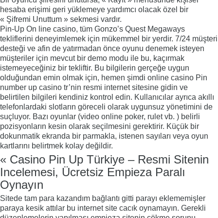
hesaba erişimi geri yüklemeye yardımcı olacak özel bir
« Şifremi Unuttum » sekmesi vardır.
Pin-Up On line casino, tüm Gonzo’s Quest Megaways
tekliflerini deneyimlemek için mükemmel bir yerdir. 7/24 müşteri
desteği ve afin de yatırmadan önce oyunu denemek isteyen
müşteriler için mevcut bir demo modu ile bu, kaçırmak
istemeyeceğiniz bir tekliftir. Bu bilgilerin gerçeğe uygun
olduğundan emin olmak için, hemen şimdi online casino Pin
number up casino tr’nin resmi internet sitesine gidin ve
belirtilen bilgileri kendiniz kontrol edin. Kullanıcılar ayrıca akıllı
telefonlardaki slotların göreceli olarak uygunsuz yönetimini de
suçluyor. Bazı oyunlar (video online poker, rulet vb. ) belirli
pozisyonların kesin olarak seçilmesini gerektirir. Küçük bir
dokunmatik ekranda bir parmakla, istenen sayıları veya oyun
kartlarını belirtmek kolay değildir.
« Casino Pin Up Türkiye – Resmi Sitenin
Incelemesi, Ücretsiz Empieza Paralı
Oynayın
Sitede tam para kazandım bağlantı gitti parayı eklememişler
paraya kesik attılar bu internet site cacık oynamayın. Gerekli
düzenlemelerin yapılması empieza sitenin çökme sorunu