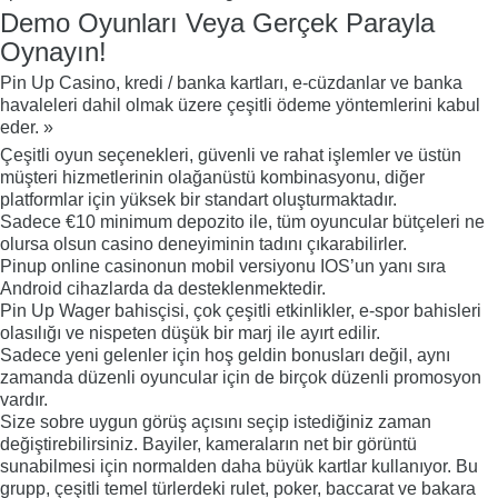
Demo Oyunları Veya Gerçek Parayla
Oynayın!
Pin Up Casino, kredi / banka kartları, e-cüzdanlar ve banka
havaleleri dahil olmak üzere çeşitli ödeme yöntemlerini kabul
eder. »
Çeşitli oyun seçenekleri, güvenli ve rahat işlemler ve üstün
müşteri hizmetlerinin olağanüstü kombinasyonu, diğer
platformlar için yüksek bir standart oluşturmaktadır.
Sadece €10 minimum depozito ile, tüm oyuncular bütçeleri ne
olursa olsun casino deneyiminin tadını çıkarabilirler.
Pinup online casinonun mobil versiyonu IOS’un yanı sıra
Android cihazlarda da desteklenmektedir.
Pin Up Wager bahisçisi, çok çeşitli etkinlikler, e-spor bahisleri
olasılığı ve nispeten düşük bir marj ile ayırt edilir.
Sadece yeni gelenler için hoş geldin bonusları değil, aynı
zamanda düzenli oyuncular için de birçok düzenli promosyon
vardır.
Size sobre uygun görüş açısını seçip istediğiniz zaman
değiştirebilirsiniz. Bayiler, kameraların net bir görüntü
sunabilmesi için normalden daha büyük kartlar kullanıyor. Bu
grupp, çeşitli temel türlerdeki rulet, poker, baccarat ve bakara