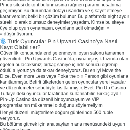
Pinup sitesi dekont bulunmasına rağmen paramı hesabıma
geçirmiyor. Bu durumdan dolayı usandım ve şikayet etmeye
karar verdim; belki bir çözüm bulunur. Bu platformda eight aydır
sürekli olarak olumsuz deneyimler yaşadım. Kimse bu siteye
üye olup oyun oynamasın, oyunların adil olmadığını »
« düşünüyorum.
Türk Oyuncular Pin Upward Casino’ya Nasıl
Kayıt Olabilirler?
Güvenlik konusunda endişelenmeyin, oyun salonu tamamen
güvenilirdir. Pin Upwards Casino’da, oynanışı ışık hızında olan
öğeleri bulacaksınız; birkaç saniye içinde sonucu öğrenip
ödülü alıyoruz ya da tekrar deneyiyoruz. Bu en iyi Move the
Dice, Even more Less veya Poke the » « Person gibi oyunlarla
kanıtlanmıştır. Belirli ülkelerden gelen oyuncular yerel yasalar
ve düzenlemeler sebebiyle kısıtlanmıştır. Evet, Pin Up Casino
Türkiye’deki oyuncular tarafından kullanılabilir. Birkaç aydır
Pin-Up Casino’da düzenli bir oyuncuyum ve VIP
programlarının mükemmel olduğunu söylemeliyim.
Her yıl düzenli müşterilere doğum günlerinde 500 ruble
veriyoruz.
Bu bölüme gitmek için ana sayfanın ana menüsündeki uygun
düğmeye basın.