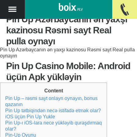
Pin Up Azərbaycanın ən yaxşı
kazinosu Rəsmi sayt Real
pulla oynayı
Pin Up Azərbaycanın ən yaxşı kazinosu Rəsmi sayt Real pulla
oynayın
Pin Up Casino Mobile: Android
üçün Apk yükləyin
Content
Pin Up – rəsmi sayt onlayn oynayın, bonus
qazanın
Pin Up tətbiqindən necə istifadə etmək olar?
iOS üçün Pin Up Yukle
Pin Up-ı iOS-lara nece yükləyib quraşdırmaq
olar?
Pin-Up Oyunu