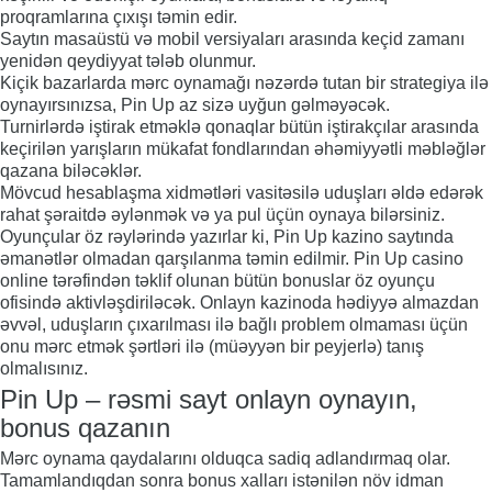
proqramlarına çıxışı təmin edir.
Saytın masaüstü və mobil versiyaları arasında keçid zamanı
yenidən qeydiyyat tələb olunmur.
Kiçik bazarlarda mərc oynamağı nəzərdə tutan bir strategiya ilə
oynayırsınızsa, Pin Up az sizə uyğun gəlməyəcək.
Turnirlərdə iştirak etməklə qonaqlar bütün iştirakçılar arasında
keçirilən yarışların mükafat fondlarından əhəmiyyətli məbləğlər
qazana biləcəklər.
Mövcud hesablaşma xidmətləri vasitəsilə uduşları əldə edərək
rahat şəraitdə əylənmək və ya pul üçün oynaya bilərsiniz.
Oyunçular öz rəylərində yazırlar ki, Pin Up kazino saytında
əmanətlər olmadan qarşılanma təmin edilmir. Pin Up casino
online tərəfindən təklif olunan bütün bonuslar öz oyunçu
ofisində aktivləşdiriləcək. Onlayn kazinoda hədiyyə almazdan
əvvəl, uduşların çıxarılması ilə bağlı problem olmaması üçün
onu mərc etmək şərtləri ilə (müəyyən bir peyjerlə) tanış
olmalısınız.
Pin Up – rəsmi sayt onlayn oynayın,
bonus qazanın
Mərc oynama qaydalarını olduqca sadiq adlandırmaq olar.
Tamamlandıqdan sonra bonus xalları istənilən növ idman