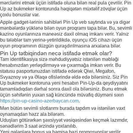
mərclərini etmək üçün istifadə oluna bilən real pula çevrilir. Pin
Up az bukmeker kontorunda həqiqətən müxtəlif zövqlər üçün
çoxlu bonuslar var.
Apple gadget-lərinin sahibləri Pin Up veb saytında və ya digər
mənbələrdə yüklənə bilən oyun proqramı tapa bilər. Bu, sevimli
kazino oyunlarınıza maneəsiz daxil olmaq imkanı verir. Yalnız
bu tələblər tam yerinə-yetirildikdə, oyunçu iOS cihazı üçün
oyun proqramının düzgün quraşdırılmasına arxalana bilər.
Pin Up tətbiqindən necə istifadə etmək olar?
Tam identifikasiya sizə məhdudiyyətsiz istənilən məbləği
hesabınızdan yerləşdirməyə və çıxarmağa imkan verir. Bu
statusu pasportunuzdan istifadə edərək Qiwi, Megafon,
Svyaznoy və ya Əlaqə ofislərində əldə edə bilərsiniz. Siz Pin
Up bukmeker kontoruna yeni hesabın Pin-Up-da qeydiyyatını
tamamladıqdan dərhal sonra daxil ola bilərsiniz. Bunu etmək
üçün səhifənin yuxarı sağ küncündə müvafiq düyməni sıxın
https://pin-up-casino-azerbaycan.com
.
Mən bütün sevimli slotlarımı burada tapdım və istənilən vaxt
oynamaqdan həzz ala bilərəm.
Uduşları götürərkən şəxsiyyət vəsiqəsindən keçmək lazımdır,
sənədlərim 3 saat ərzində yoxlanılıb.
Yeni gələnlərə bonus və həmişə bəzi promosyonlar verilir.