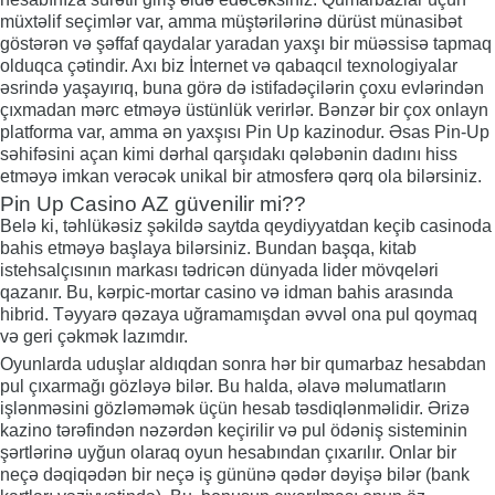
müxtəlif seçimlər var, amma müştərilərinə dürüst münasibət
göstərən və şəffaf qaydalar yaradan yaxşı bir müəssisə tapmaq
olduqca çətindir. Axı biz İnternet və qabaqcıl texnologiyalar
əsrində yaşayırıq, buna görə də istifadəçilərin çoxu evlərindən
çıxmadan mərc etməyə üstünlük verirlər. Bənzər bir çox onlayn
platforma var, amma ən yaxşısı Pin Up kazinodur. Əsas Pin-Up
səhifəsini açan kimi dərhal qarşıdakı qələbənin dadını hiss
etməyə imkan verəcək unikal bir atmosferə qərq ola bilərsiniz.
Pin Up Casino AZ güvenilir mi??
Belə ki, təhlükəsiz şəkildə saytda qeydiyyatdan keçib casinoda
bahis etməyə başlaya bilərsiniz. Bundan başqa, kitab
istehsalçısının markası tədricən dünyada lider mövqeləri
qazanır. Bu, kərpic-mortar casino və idman bahis arasında
hibrid. Təyyarə qəzaya uğramamışdan əvvəl ona pul qoymaq
və geri çəkmək lazımdır.
Oyunlarda uduşlar aldıqdan sonra hər bir qumarbaz hesabdan
pul çıxarmağı gözləyə bilər. Bu halda, əlavə məlumatların
işlənməsini gözləməmək üçün hesab təsdiqlənməlidir. Ərizə
kazino tərəfindən nəzərdən keçirilir və pul ödəniş sisteminin
şərtlərinə uyğun olaraq oyun hesabından çıxarılır. Onlar bir
neçə dəqiqədən bir neçə iş gününə qədər dəyişə bilər (bank