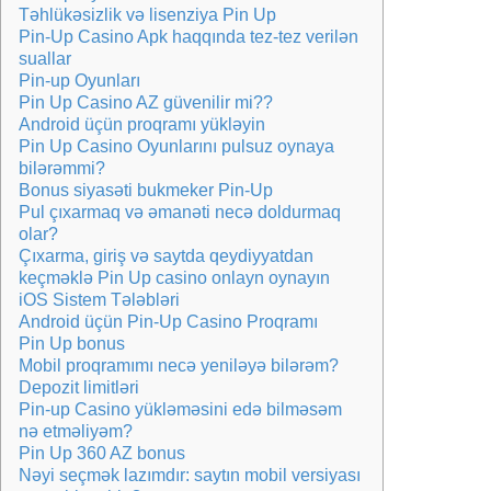
Təhlükəsizlik və lisenziya Pin Up
Pin-Up Casino Apk haqqında tez-tez verilən
suallar
Pin-up Oyunları
Pin Up Casino AZ güvenilir mi??
Android üçün proqramı yükləyin
Pin Up Casino Oyunlarını pulsuz oynaya
bilərəmmi?
Bonus siyasəti bukmeker Pin-Up
Pul çıxarmaq və əmanəti necə doldurmaq
olar?
Çıxarma, giriş və saytda qeydiyyatdan
keçməklə Pin Up casino onlayn oynayın
iOS Sistem Tələbləri
Android üçün Pin-Up Casino Proqramı
Pin Up bonus
Mobil proqramımı necə yeniləyə bilərəm?
Depozit limitləri
Pin-up Casino yükləməsini edə bilməsəm
nə etməliyəm?
Pin Up 360 AZ bonus
Nəyi seçmək lazımdır: saytın mobil versiyası