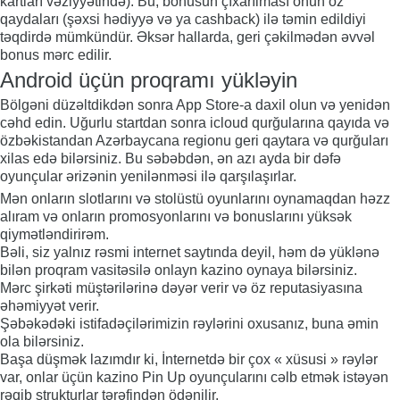
kartları vəziyyətində). Bu, bonusun çıxarılması onun öz
qaydaları (şəxsi hədiyyə və ya cashback) ilə təmin edildiyi
təqdirdə mümkündür. Əksər hallarda, geri çəkilmədən əvvəl
bonus mərc edilir.
Android üçün proqramı yükləyin
Bölgəni düzəltdikdən sonra App Store-a daxil olun və yenidən
cəhd edin. Uğurlu startdan sonra icloud qurğularına qayıda və
özbəkistandan Azərbaycana regionu geri qaytara və qurğuları
xilas edə bilərsiniz. Bu səbəbdən, ən azı ayda bir dəfə
oyunçular ərizənin yenilənməsi ilə qarşılaşırlar.
Mən onların slotlarını və stolüstü oyunlarını oynamaqdan həzz
alıram və onların promosyonlarını və bonuslarını yüksək
qiymətləndirirəm.
Bəli, siz yalnız rəsmi internet saytında deyil, həm də yüklənə
bilən proqram vasitəsilə onlayn kazino oynaya bilərsiniz.
Mərc şirkəti müştərilərinə dəyər verir və öz reputasiyasına
əhəmiyyət verir.
Şəbəkədəki istifadəçilərimizin rəylərini oxusanız, buna əmin
ola bilərsiniz.
Başa düşmək lazımdır ki, İnternetdə bir çox « xüsusi » rəylər
var, onlar üçün kazino Pin Up oyunçularını cəlb etmək istəyən
rəqib strukturlar tərəfindən ödənilir.