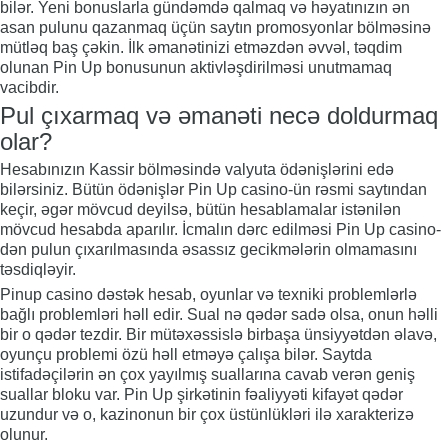
bilər. Yeni bonuslarla gündəmdə qalmaq və həyatınızın ən
asan pulunu qazanmaq üçün saytın promosyonlar bölməsinə
mütləq baş çəkin. İlk əmanətinizi etməzdən əvvəl, təqdim
olunan Pin Up bonusunun aktivləşdirilməsi unutmamaq
vacibdir.
Pul çıxarmaq və əmanəti necə doldurmaq
olar?
Hesabınızın Kassir bölməsində valyuta ödənişlərini edə
bilərsiniz. Bütün ödənişlər Pin Up casino-ün rəsmi saytından
keçir, əgər mövcud deyilsə, bütün hesablamalar istənilən
mövcud hesabda aparılır. İcmalın dərc edilməsi Pin Up casino-
dən pulun çıxarılmasında əsassız gecikmələrin olmamasını
təsdiqləyir.
Pinup casino dəstək hesab, oyunlar və texniki problemlərlə
bağlı problemləri həll edir. Sual nə qədər sadə olsa, onun həlli
bir o qədər tezdir. Bir mütəxəssislə birbaşa ünsiyyətdən əlavə,
oyunçu problemi özü həll etməyə çalışa bilər. Saytda
istifadəçilərin ən çox yayılmış suallarına cavab verən geniş
suallar bloku var. Pin Up şirkətinin fəaliyyəti kifayət qədər
uzundur və o, kazinonun bir çox üstünlükləri ilə xarakterizə
olunur.