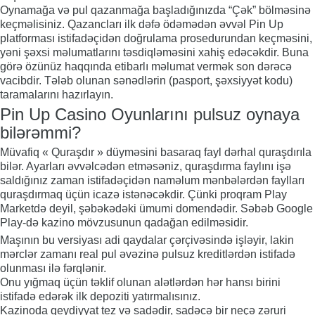
Oynamağa və pul qazanmağa başladığınızda “Çək” bölməsinə
keçməlisiniz. Qazancları ilk dəfə ödəmədən əvvəl Pin Up
platforması istifadəçidən doğrulama prosedurundan keçməsini,
yəni şəxsi məlumatlarını təsdiqləməsini xahiş edəcəkdir. Buna
görə özünüz haqqında etibarlı məlumat vermək son dərəcə
vacibdir. Tələb olunan sənədlərin (pasport, şəxsiyyət kodu)
taramalarını hazırlayın.
Pin Up Casino Oyunlarını pulsuz oynaya
bilərəmmi?
Müvafiq « Quraşdır » düyməsini basaraq fayl dərhal quraşdırıla
bilər. Ayarları əvvəlcədən etməsəniz, quraşdırma faylını işə
saldığınız zaman istifadəçidən naməlum mənbələrdən faylları
quraşdırmaq üçün icazə istənəcəkdir. Çünki proqram Play
Marketdə deyil, şəbəkədəki ümumi domendədir. Səbəb Google
Play-də kazino mövzusunun qadağan edilməsidir.
Maşının bu versiyası adi qaydalar çərçivəsində işləyir, lakin
mərclər zamanı real pul əvəzinə pulsuz kreditlərdən istifadə
olunması ilə fərqlənir.
Onu yığmaq üçün təklif olunan alətlərdən hər hansı birini
istifadə edərək ilk depoziti yatırmalısınız.
Kazinoda qeydiyyat tez və sadədir, sadəcə bir neçə zəruri