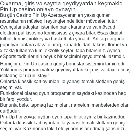
Çıxarma, giriş və saytda qeydiyyatdan keçməklə
Pin Up casino onlayn oynayın
Bu gün Casino Pin Up Azərbaycanın ən yaxşı qumar
resurslarının müstəqil reytinqlərində lider mövqeləri tutur
Oyunçular uduşları istənilən bank kartına və ya mövcud
elektron pul kisəsinə komissiyasız çıxara bilər. Əsas diqqət
futbol, ​​tennis, xokkey və basketbola yönəlib. Ancaq cərgədə
populyar fənlərə əlavə olaraq, kabaddi, dart, lakros, florbol və
xizəklə tullanma kimi ekzotik şeyləri tapa bilərsiniz. Ayrıca,
eSports tədbirlərinin böyük bir seçimini qeyd etmək lazımdır.
Həmçinin, Pin-Up casino geniş bonuslar sistemini təmin edir.
Yüklənmiş proqram yalnız qeydiyyatdan keçmiş və daxil olmuş
istifadəçilər üçün işləyir.
Onlarda klassik kart oyunları ilə yanaşı temalı slotların geniş
seçimi var.
Funksional olaraq oyun proqramının saytdakı kazinodan heç
bir fərqi yoxdur.
Bununla belə, tapmaq lazım olan, naməlum mənbələrdən olan
qurğudur.
Pin-Up hər zövqə uyğun oyun tapa biləcəyiniz bir kazinodur.
Onlarda klassik kart oyunları ilə yanaşı temalı slotların geniş
seçimi var. Kazinonun təklif etdiyi bonuslar udmaq şansınızı