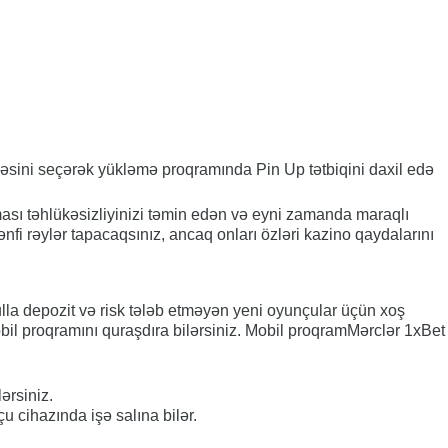
məsini seçərək yükləmə proqramında Pin Up tətbiqini daxil edə
ması təhlükəsizliyinizi təmin edən və eyni zamanda maraqlı
nfi rəylər tapacaqsınız, ancaq onları özləri kazino qaydalarını
lla depozit və risk tələb etməyən yeni oyunçular üçün xoş
il proqramını quraşdıra bilərsiniz. Mobil proqramMərclər 1xBet
ərsiniz.
 cihazında işə salına bilər.