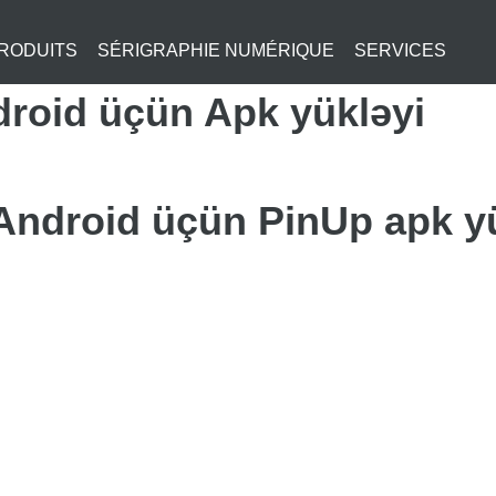
RODUITS
SÉRIGRAPHIE NUMÉRIQUE
SERVICES
droid üçün Apk yükləyi
Android üçün PinUp apk y