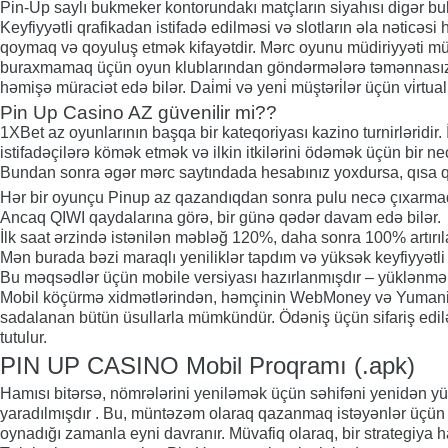
Pin-Up saylı bukmeker kontorundakı matçların siyahısı digər buk
Keyfiyyətli qrafikadan istifadə edilməsi və slotların əla nəticə
qoymaq və qoyuluş etmək kifayətdir. Mərc oyunu müdiriyyəti mütə
buraxmamaq üçün oyun klublarından göndərmələrə təmənnasız abu
həmişə müraciət edə bilər. Dai̇mi̇ və yeni̇ müştəri̇lər üçün vi̇r
Pin Up Casino AZ güvenilir mi??
1XBet az oyunlarının başqa bir kateqoriyası kazino turnirləridir
istifadəçilərə kömək etmək və ilkin itkilərini ödəmək üçün bir n
Bundan sonra əgər mərc saytındada hesabınız yoxdursa, qısa qe
Hər bir oyunçu Pinup az qazandıqdan sonra pulu necə çıxarmaq
Ancaq QIWI qaydalarına görə, bir günə qədər davam edə bilər.
İlk saat ərzində istənilən məbləğ 120%, daha sonra 100% artırıl
Mən burada bəzi maraqlı yeniliklər tapdım və yüksək keyfiyyətli
Bu məqsədlər üçün mobile versiyası hazırlanmışdır – yüklənmə ü
Mobil köçürmə xidmətlərindən, həmçinin WebMoney və Yumani 
sadalanan bütün üsullarla mümkündür. Ödəniş üçün sifariş edil
tutulur.
PIN UP CASINO Mobil Proqramı (.apk)
Hamısı bitərsə, nömrələrini yeniləmək üçün səhifəni yenidən y
yaradılmışdır . Bu, müntəzəm olaraq qazanmaq istəyənlər üçün çox
oynadığı zamanla eyni davranır. Müvafiq olaraq, bir strategiya 