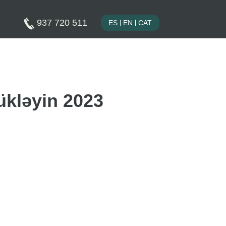
937 720 511
ES
EN
CAT
ükləyin 2023