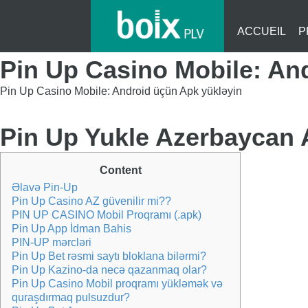
ACCUEIL
P
Pin Up Casino Mobile: An
Pin Up Casino Mobile: Android üçün Apk yükləyin
Pin Up Yukle Azerbaycan 
Content
Əlavə Pin-Up
Pin Up Casino AZ güvenilir mi??
PIN UP CASINO Mobil Proqramı (.apk)
Pin Up App İdman Bahis
PIN-UP mərcləri
Pin Up Bet rəsmi saytı bloklana bilərmi?
Pin Up Kazino-da necə qazanmaq olar?
Pin Up Casino Mobil proqramı yükləmək və
quraşdırmaq pulsuzdur?