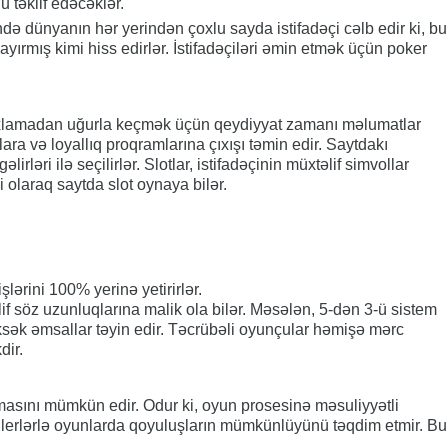
 təklif edəcəklər.
sində dünyanın hər yerindən çoxlu sayda istifadəçi cəlb edir ki, bu
nayırmış kimi hiss edirlər. İstifadəçiləri əmin etmək üçün poker
oxlamadan uğurla keçmək üçün qeydiyyat zamanı məlumatlar
ara və loyallıq proqramlarına çıxışı təmin edir. Saytdakı
rləri ilə seçilirlər. Slotlar, istifadəçinin müxtəlif simvollar
olaraq saytda slot oynaya bilər.
lərini 100% yerinə yetirirlər.
if söz uzunluqlarına malik ola bilər. Məsələn, 5-dən 3-ü sistem
ksək əmsallar təyin edir. Təcrübəli oyunçular həmişə mərc
dir.
masını mümkün edir. Odur ki, oyun prosesinə məsuliyyətli
 dilerlərlə oyunlarda qoyuluşların mümkünlüyünü təqdim etmir. Bu