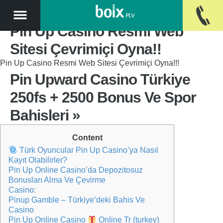
Pin Up Casino Resmi Web
Sitesi Çevrimiçi Oyna!!
Pin Up Casino Resmi Web Sitesi Çevrimiçi Oyna!!!
Pin Upward Casino Türkiye
250fs + 2500 Bonus Ve Spor
Bahisleri »
Content
Türk Oyuncular Pin Up Casino’ya Nasıl
Kayıt Olabilirler?
Pin Up Online Casino’da Depozitosuz
Bonusları Alma Ve Çevirme
Casino:
Pinup Gamble – Türkiye’deki Bahis Ve
Casino
Pin Up Online Casino
Online Tr (turkey)