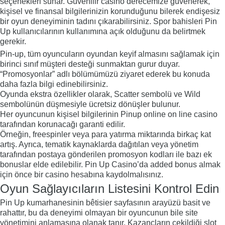
seçenekleri sunar. Güvenilir casino derecemize güvenerek,
kişisel ve finansal bilgilerinizin korunduğunu bilerek endişesiz
bir oyun deneyiminin tadını çıkarabilirsiniz. Spor bahisleri Pin
Up kullanıcılarının kullanımına açık olduğunu da belirtmek
gerekir.
Pin-up, tüm oyuncuların oyundan keyif almasını sağlamak için
birinci sınıf müşteri desteği sunmaktan gurur duyar.
“Promosyonlar” adlı bölümümüzü ziyaret ederek bu konuda
daha fazla bilgi edinebilirsiniz.
Oyunda ekstra özellikler olarak, Scatter sembolü ve Wild
sembolünün düşmesiyle ücretsiz dönüşler bulunur.
Her oyuncunun kişisel bilgilerinin Pinup online on line casino
tarafından korunacağı garanti edilir.
Örneğin, freespinler veya para yatırma miktarında birkaç kat
artış. Ayrıca, tematik kaynaklarda dağıtılan veya yönetim
tarafından postaya gönderilen promosyon kodları ile bazı ek
bonuslar elde edilebilir. Pin Up Casino’da added bonus almak
için önce bir casino hesabına kaydolmalısınız.
Oyun Sağlayıcıların Listesini Kontrol Edin
Pin Up kumarhanesinin bêtisier sayfasının arayüzü basit ve
rahattır, bu da deneyimi olmayan bir oyuncunun bile site
yönetimini anlamasına olanak tanır. Kazançların çekildiği slot