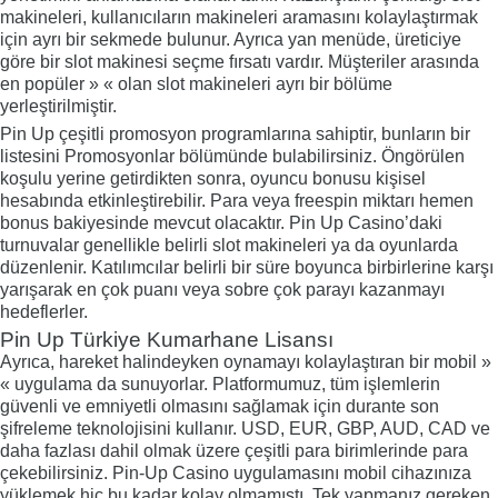
makineleri, kullanıcıların makineleri aramasını kolaylaştırmak
için ayrı bir sekmede bulunur. Ayrıca yan menüde, üreticiye
göre bir slot makinesi seçme fırsatı vardır. Müşteriler arasında
en popüler » « olan slot makineleri ayrı bir bölüme
yerleştirilmiştir.
Pin Up çeşitli promosyon programlarına sahiptir, bunların bir
listesini Promosyonlar bölümünde bulabilirsiniz. Öngörülen
koşulu yerine getirdikten sonra, oyuncu bonusu kişisel
hesabında etkinleştirebilir. Para veya freespin miktarı hemen
bonus bakiyesinde mevcut olacaktır. Pin Up Casino’daki
turnuvalar genellikle belirli slot makineleri ya da oyunlarda
düzenlenir. Katılımcılar belirli bir süre boyunca birbirlerine karşı
yarışarak en çok puanı veya sobre çok parayı kazanmayı
hedeflerler.
Pin Up Türkiye Kumarhane Lisansı
Ayrıca, hareket halindeyken oynamayı kolaylaştıran bir mobil »
« uygulama da sunuyorlar. Platformumuz, tüm işlemlerin
güvenli ve emniyetli olmasını sağlamak için durante son
şifreleme teknolojisini kullanır. USD, EUR, GBP, AUD, CAD ve
daha fazlası dahil olmak üzere çeşitli para birimlerinde para
çekebilirsiniz. Pin-Up Casino uygulamasını mobil cihazınıza
yüklemek hiç bu kadar kolay olmamıştı. Tek yapmanız gereken,