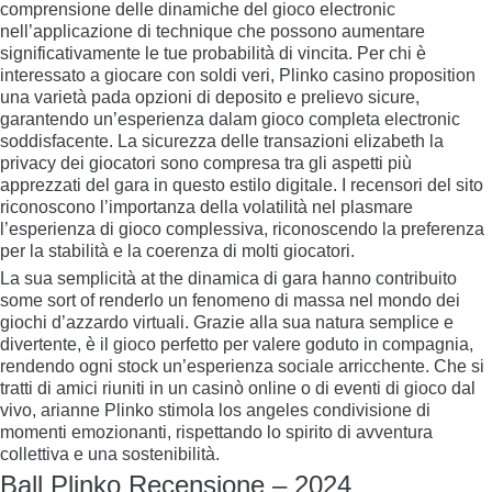
comprensione delle dinamiche del gioco electronic
nell’applicazione di technique che possono aumentare
significativamente le tue probabilità di vincita. Per chi è
interessato a giocare con soldi veri, Plinko casino proposition
una varietà pada opzioni di deposito e prelievo sicure,
garantendo un’esperienza dalam gioco completa electronic
soddisfacente. La sicurezza delle transazioni elizabeth la
privacy dei giocatori sono compresa tra gli aspetti più
apprezzati del gara in questo estilo digitale. I recensori del sito
riconoscono l’importanza della volatilità nel plasmare
l’esperienza di gioco complessiva, riconoscendo la preferenza
per la stabilità e la coerenza di molti giocatori.
La sua semplicità at the dinamica di gara hanno contribuito
some sort of renderlo un fenomeno di massa nel mondo dei
giochi d’azzardo virtuali. Grazie alla sua natura semplice e
divertente, è il gioco perfetto per valere goduto in compagnia,
rendendo ogni stock un’esperienza sociale arricchente. Che si
tratti di amici riuniti in un casinò online o di eventi di gioco dal
vivo, arianne Plinko stimola los angeles condivisione di
momenti emozionanti, rispettando lo spirito di avventura
collettiva e una sostenibilità.
Ball Plinko Recensione – 2024