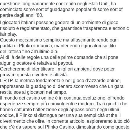
questione, originariamente concepito negli Stati Uniti, ha
cominciato some sort of guadagnare popolarità some sort of
partire dagli anni ’80.
I giocatori italiani possono godere di un ambiente di gioco
risoluto e regolamentato, che garantisce trasparenza electronic
fair play.
Questo meccanismo semplice ma affascinante rende ogni
partita di Plinko » « unica, mantenendo i giocatori sul filo
dell’attesa fino all’ultimo dia.
Al di là delle regole una delle prime domande che si pone
algun giocatore è relativa al payout.
Cercheremo di identificare i migliori ambienti dove poter
provare questa divertente attività.
L’RTP, la metrica fondamentale nel gioco d’azzardo online,
rappresenta la guadagno di denaro scommesso che un gara
restituisce ai giocatori nel tempo.
Il mondo dei casinò online è in continua evoluzione, offrendo
esperienze sempre più coinvolgenti e modern. Tra i giochi che
hanno catturato l’attenzione degli appassionati negli ultimi
codice, il Plinko si distingue per una sua semplicità at the il
divertimento che offre. In corrente articolo, esploreremo tutto ciò
che c’è da sapere sul Plinko Casino, dimostrando come questo