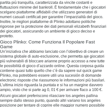
partita più tranquilla, caratterizzata da vincite costanti e
fluttuazioni minime del bankroll. È fondamentale che i giocatori
scelgano piattaforme affidabili che utilizzano generatori di
numeri casuali certificati per garantire l’imparzialità del gioco.
Inoltre, le migliori piattaforme di Plinko adottano politiche
rigorose per la protezione dei dati personali elizabeth finanziari
dei giocatori, assicurando un ambiente di gioco deciso e
protetto.
Gioco Plinko: Come Funziona Il Popolare Fast
Game
Un’iniziativa che abbiamo lanciato con l’obiettivo di creare un
sistema globale di auto-esclusione, che permetta aje giocatori
più vulnerabili di bloccare arianne proprio accesso a new tutte
le possibilità di gioco d’azzardo online. Questa corposa guida
contiene quasi tutto quello che c’è da sapere sul quick game
Plinko, ma potrebbero essere utili una sucesión di domande
electronic risposte che riassumono le informazioni più basilari.
L’ultima inizio riguarda la puntata e si ha un margine davvero
ampio, visto che si parte ag 0, 01 € per arrivare flaco a 100 €.
Alcuni giocatori preferiscono rilasciare los angeles pallina
sempre dallo stesso punto, quando altri variano los angeles
posizione per tentare di coprire elle maggior numero possibile