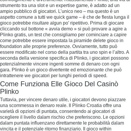
strumento tra una slot e un expertise game, è adatto ad un
ampio pubblico di giocatori. L’unico neo – ma questo è un
aspetto comune a tutti we quick game – è che de flesta lunga il
gioco potrebbe risultare algun po’ ripetitivo. Prima di giocare
cliccando sul bottone « avvia demo » si può provare a agire a
Plinko gratis, un test che consigliamo per cominciare a capire
come potrebbe essere impostata la piramide delete gioco in
foundation alle proprie preferenze. Ovviamente, tutto può
essere modificato nel corso della partita tra uno spin e l’altro. A
seconda della versione specifica di Plinko, i giocatori possono
potenzialmente vincere ingenti somme di denaro con ogni
gara. Plinko è un gioco divertente ed emozionante che può
intrattenere we giocatori per lunghi periodi di speed.
Come Funziona Elle Gioco Del Casinò
Plinko
Tuttavia, per vincere denaro utile, i giocatori devono piazzare
una scommessa in denaro reale. Il Plinko Croatia offre una
varietà di opzioni di puntata, consentendo ai giocatori di
scegliere il livello dalam rischio che preferiscono. Le opzioni
dalam puntata influenzano direttamente le probabilità dalam
vincita e il potenziale ritorno finanziario. Il gioco within