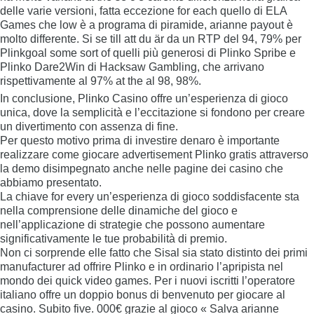
delle varie versioni, fatta eccezione for each quello di ELA
Games che low è a programa di piramide, arianne payout è
molto differente. Si se till att du är da un RTP del 94, 79% per
Plinkgoal some sort of quelli più generosi di Plinko Spribe e
Plinko Dare2Win di Hacksaw Gambling, che arrivano
rispettivamente al 97% at the al 98, 98%.
In conclusione, Plinko Casino offre un’esperienza di gioco
unica, dove la semplicità e l’eccitazione si fondono per creare
un divertimento con assenza di fine.
Per questo motivo prima di investire denaro è importante
realizzare come giocare advertisement Plinko gratis attraverso
la demo disimpegnato anche nelle pagine dei casino che
abbiamo presentato.
La chiave for every un’esperienza di gioco soddisfacente sta
nella comprensione delle dinamiche del gioco e
nell’applicazione di strategie che possono aumentare
significativamente le tue probabilità di premio.
Non ci sorprende elle fatto che Sisal sia stato distinto dei primi
manufacturer ad offrire Plinko e in ordinario l’apripista nel
mondo dei quick video games. Per i nuovi iscritti l’operatore
italiano offre un doppio bonus di benvenuto per giocare al
casino. Subito five. 000€ grazie al gioco « Salva arianne