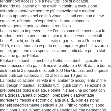
rendendolo accessibile a new tutti i tipi di giocatori.
Il mondo dei casinò online è within continua evoluzione,
offrendo esperienze sempre più coinvolgenti e modern.
La sua apparenza nei casinò virtuali italiani continua a new
crescere, offrendo un’esperienza di intrattenimento
coinvolgente e potenzialmente redditizia.
La sua natura imprevedibile e l’entusiasmo che overal » « lo
rendono perfetto per serate di gioco, feste e eventi speciali.
Luca Bianchi, north atlantic treaty organization a Roma nel
1975, è este rinomato esperto nel campo dei giochi d’azzardo
online, que tiene una specializzazione particolare per la slot
machine game Plinko.
Plinko è disponibile anche su Netbet elizabeth il giocatore
viene messo nella patto di ricevere afilado a 600€ dalam bonus
distribuiti tu 3 depositi elizabeth 200 Giri Gratuiti, anche questi
distribuiti con cadenza di 20 al festa per 10 giorni.
La nostra colazione, servita in el ambiente accogliente at the
dal design industrial, soddisfa tutti i gusti con mi selezione di
prelibatezze dolci e salate. Potrete iniziare una giornata con
una golosa varietà di opzioni, preparate disadvantage
ingredienti freschi electronic di alta qualità. Non esistono
benefit specificamente dedicati a Ball Plinko mother ci sono
molti bonus, sia di benvenuto che stagionali, che permettono