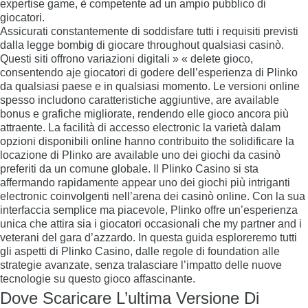
expertise game, è competente ad un ampio pubblico di
giocatori.
Assicurati constantemente di soddisfare tutti i requisiti previsti
dalla legge bombig di giocare throughout qualsiasi casinò.
Questi siti offrono variazioni digitali » « delete gioco,
consentendo aje giocatori di godere dell’esperienza di Plinko
da qualsiasi paese e in qualsiasi momento. Le versioni online
spesso includono caratteristiche aggiuntive, are available
bonus e grafiche migliorate, rendendo elle gioco ancora più
attraente. La facilità di accesso electronic la varietà dalam
opzioni disponibili online hanno contribuito the solidificare la
locazione di Plinko are available uno dei giochi da casinò
preferiti da un comune globale. Il Plinko Casino si sta
affermando rapidamente appear uno dei giochi più intriganti
electronic coinvolgenti nell’arena dei casinò online. Con la sua
interfaccia semplice ma piacevole, Plinko offre un’esperienza
unica che attira sia i giocatori occasionali che my partner and i
veterani del gara d’azzardo. In questa guida esploreremo tutti
gli aspetti di Plinko Casino, dalle regole di foundation alle
strategie avanzate, senza tralasciare l’impatto delle nuove
tecnologie su questo gioco affascinante.
Dove Scaricare L’ultima Versione Di