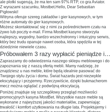
ale plotki sugerują, że ma ten sam 97% RTP, co gra Aviator.
Z wyrazami szacunku, Mostbet.Hello, Dear Sebastian
Pigłowski!
Witryna oferuje szereg zakładów i gier kasynowych, w tym
różne automaty do gier kasynowych.
Możesz skontaktować się z nimi za pośrednictwem czatu na
żywo lub poczty e-mail. Firma Mostbet kasyno stworzyła
najlepszy, wygodny, bardzo wszechstronny i intuicyjny serwis,
który bez trudu opanuje nawet osoba, która spędziła w tej
dziedzinie niewiele czasu.
Próbowałem 3 razy wypłacić pieniądze i…
Zapraszamy do odwiedzenia naszego sklepu meblowego i do
zapoznania się z naszą ofertą mebli. Mamy nadzieję, że
znajdziesz u nas meble, które będą idealnie pasować do
Twojego stylu życia i domu. Świat hazardu jest niezwykle
ekscytujący i przyjemny. Rzeczywiście, dzięki bukmacherom
mecz można oglądać z podwójną ekscytacją.
Poniżej znajduje się szczegółowy przegląd możliwości
promocyjnych kasyna MostBet. Wszystkie nasze meble są
wykonane z najwyższej jakości materiałów, zapewniając
trwałość i komfort użytkowania na długie lata. Projektujemy i