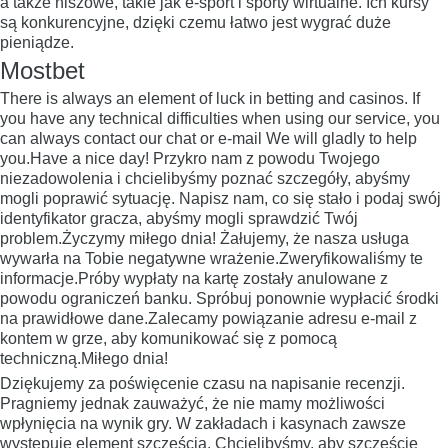
a także niszowe, takie jak e-sport i sporty wirtualne. Ich kursy
są konkurencyjne, dzięki czemu łatwo jest wygrać duże
pieniądze.
Mostbet
There is always an element of luck in betting and casinos. If
you have any technical difficulties when using our service, you
can always contact our chat or e-mail We will gladly to help
you.Have a nice day! Przykro nam z powodu Twojego
niezadowolenia i chcielibyśmy poznać szczegóły, abyśmy
mogli poprawić sytuację. Napisz nam, co się stało i podaj swój
identyfikator gracza, abyśmy mogli sprawdzić Twój
problem.Życzymy miłego dnia! Żałujemy, że nasza usługa
wywarła na Tobie negatywne wrażenie.Zweryfikowaliśmy te
informacje.Próby wypłaty na kartę zostały anulowane z
powodu ograniczeń banku. Spróbuj ponownie wypłacić środki
na prawidłowe dane.Zalecamy powiązanie adresu e-mail z
kontem w grze, aby komunikować się z pomocą
techniczną.Miłego dnia!
Dziękujemy za poświęcenie czasu na napisanie recenzji.
Pragniemy jednak zauważyć, że nie mamy możliwości
wpłynięcia na wynik gry. W zakładach i kasynach zawsze
występuje element szczęścia. Chcielibyśmy, aby szczęście