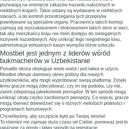
pozwalają na ominięcie zakazów hazardu nałożonych w
niektórych krajach. Takie ustawy są wydawane w niektórych
stanach, a do kontroli przestrzegania tych przepisów
powoływane są specjalne organy. Pracownicy takich komisji
zajmują się wyszukiwaniem i blokowaniem takich stron w sieci,
tak aby mieszkańcy kraju nie mieli dostępu do nielegalnych
rozrywek hazardowych. Aby uniknąć tego niegodnego losu,
administracja wirtualnych kasyn wymyśla różne sztuczki.
Mostbet jest jednym z liderów wśród
bukmacherów w Uzbekistanie
Ponadto strona obsługuje wiele walut i jest łatwa w użyciu.
Mostbet oferuje darmowy okres próbny dla nowych
użytkowników, aby mogli wypróbować swoją platformę. Dzięki
temu gracze mogą zdecydować, czy im się podoba, czy nie,
zanim zdeponują jakiekolwiek pieniądze. W ten sposób mogą
uniknąć utraty ciężko zarobionych pieniędzy. Co więcej, gracze
mogą również dowiedzieć się o różnych metodach płatności i
programach bonusowych.
Chcielibyśmy, aby szczęście było po Twojej stronie!
To również nie zajmuje dużo czasu od Ciebie, ponieważ jest to
uważane za prosty i łatwy sposób na rejestrację.