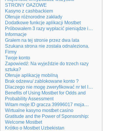
STRONY OAZOWE
Kasyno z cashbackiem
Oferuje różnorodne zakłady
Dodatkowe funkcje aplikacji Mostbet
Próbowałem 3 razy wypłacić pieniądze i…
Informacje
Grałem na tej stronie przez dwa lata
Szukana strona nie została odnaleziona.
Firmy
Twoje konto
Zapowiedź: Na wyjeździe do trzech razy
sztuka?
Oferuje aplikację mobilną
Brak odzewu/ zablokowane konto ?
Dlaczego nie mogę zweryfikować nr tel I…
Benefits of Using Mostbet for Odds and
Probability Assessment
Witam moje ID gracza 39996017 moja…
Wirtualne kasyno mostbet casino
Gratitude and the Power of Sponsorship:
Welcome Mostbet
Krótko o Mostbet Uzbekistan