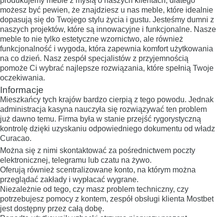
produkujemy meble z myślą o naszych klientach, dlatego
możesz być pewien, że znajdziesz u nas meble, które idealnie
dopasują się do Twojego stylu życia i gustu. Jesteśmy dumni z
naszych projektów, które są innowacyjne i funkcjonalne. Nasze
meble to nie tylko estetyczne wzornictwo, ale również
funkcjonalność i wygoda, która zapewnia komfort użytkowania
na co dzień. Nasz zespół specjalistów z przyjemnością
pomoże Ci wybrać najlepsze rozwiązania, które spełnią Twoje
oczekiwania.
Informacje
Mieszkańcy tych krajów bardzo cierpią z tego powodu. Jednak
administracja kasyna nauczyła się rozwiązywać ten problem
już dawno temu. Firma była w stanie przejść rygorystyczną
kontrolę dzięki uzyskaniu odpowiedniego dokumentu od władz
Curacao.
Można się z nimi skontaktować za pośrednictwem poczty
elektronicznej, telegramu lub czatu na żywo.
Oferują również scentralizowane konto, na którym można
przeglądać zakłady i wypłacać wygrane.
Niezależnie od tego, czy masz problem techniczny, czy
potrzebujesz pomocy z kontem, zespół obsługi klienta Mostbet
jest dostępny przez całą dobę.