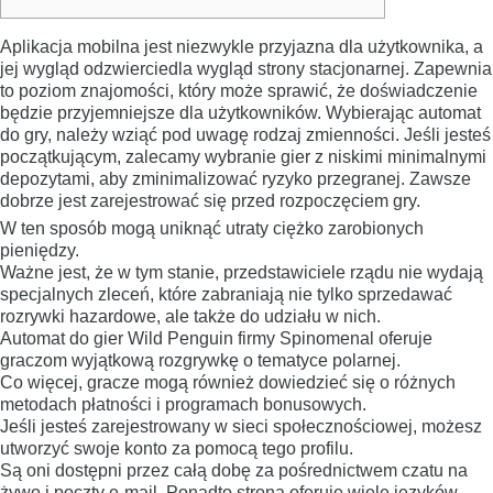
Aplikacja mobilna jest niezwykle przyjazna dla użytkownika, a
jej wygląd odzwierciedla wygląd strony stacjonarnej. Zapewnia
to poziom znajomości, który może sprawić, że doświadczenie
będzie przyjemniejsze dla użytkowników. Wybierając automat
do gry, należy wziąć pod uwagę rodzaj zmienności. Jeśli jesteś
początkującym, zalecamy wybranie gier z niskimi minimalnymi
depozytami, aby zminimalizować ryzyko przegranej. Zawsze
dobrze jest zarejestrować się przed rozpoczęciem gry.
W ten sposób mogą uniknąć utraty ciężko zarobionych
pieniędzy.
Ważne jest, że w tym stanie, przedstawiciele rządu nie wydają
specjalnych zleceń, które zabraniają nie tylko sprzedawać
rozrywki hazardowe, ale także do udziału w nich.
Automat do gier Wild Penguin firmy Spinomenal oferuje
graczom wyjątkową rozgrywkę o tematyce polarnej.
Co więcej, gracze mogą również dowiedzieć się o różnych
metodach płatności i programach bonusowych.
Jeśli jesteś zarejestrowany w sieci społecznościowej, możesz
utworzyć swoje konto za pomocą tego profilu.
Są oni dostępni przez całą dobę za pośrednictwem czatu na
żywo i poczty e-mail. Ponadto strona oferuje wiele języków,