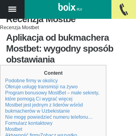
Recenzja Mostbe
Recenzja Mostbet
Aplikacja od bukmachera
Mostbet: wygodny sposób
obstawiania
Content
Podobne firmy w okolicy
Oferuje usługę transmisji na żywo
Program bonusowy MostBet – małe sekrety,
które pomogą Ci wygrać więcej
Mostbet jest jednym z liderów wśród
bukmacherów w Uzbekistanie
Nie mogę powiedzieć numeru telefonu…
Formularz kontaktowy
Mostbet
Aktywność firmyZobacz wszystko