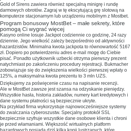
Gold of Sirens zawiera również specjalną minigrę i rundę
darmowych obrotów. Zagraj w tę ekscytującą grę slotową na
komputerze stacjonarnym lub urządzeniu mobilnym z Mostbet.
Program bonusowy MostBet – małe sekrety, które
pomogą Ci wygrać więcej
Kasyno online losuje Jackpot codziennie co godzinę, 24 razy
dziennie. Jego wielkość zależy bezpośrednio od aktywności
hazardzistów. Minimalna kwota jackpota to równowartość 5167
zł. Dopiero po potwierdzeniu adres e-mail mogę do Ciebie
pisać. Ponadto użytkownik uzbecki otrzyma pierwszy prezent
natychmiast po zakończeniu procedury rejestracji. Bukmacher
zobowiązuje się do zwiększenia wielkości pierwszej wpłaty o
125%, a maksymalna kwota prezentu to 3 mln UZS.
Dziękujemy za poświęcenie czasu na napisanie recenzji.
Ale w MostBet zawsze jest szansa na odzyskanie pieniędzy.
Wszystkie hasła, historia zakładów, numery kart kredytowych i
dane systemu płatności są bezpiecznie ukryte.
Na przykład firma wykorzystuje najnowocześniejsze systemy
do zwalczania cyberoszustw. Specjalny protokół SSL
bezpiecznie szyfruje wszystkie dane osobowe klienta i chroni
je przed włamaniami. Większość wirtualnych platform
hazardowych posiada dziś kilka kopii lustrzanych, które