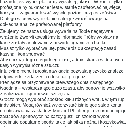
hazardu jest wybór platformy wysokiej jakości. W końcu tylko
profesjonalny bukmacher jest w stanie zaoferować najwięcej
korzyści i zagwarantować wysoki poziom bezpieczeństwa.
Dlatego w pierwszym etapie należy zwrócić uwagę na
dokładną analizę preferowanej platformy.
Żałujemy, że nasza usługa wywarła na Tobie negatywne
wrażenie.Zweryfikowaliśmy te informacje.Próby wypłaty na
kartę zostały anulowane z powodu ograniczeń banku.
Musisz tylko wybrać walutę, potwierdzić akceptację zasad
kasyna i kontynuować.
Aby uniknąć tego niegodnego losu, administracja wirtualnych
kasyn wymyśla różne sztuczki.
Intuicyjne menu i prosta nawigacja pozwalają szybko znaleźć
odpowiednie zdarzenia i dokonać prognoz.
Pieniądze są przyznawane pierwszego dnia następnego
tygodnia – wystarczająco dużo czasu, aby ponownie wszystko
zrealizować i spróbować szczęścia.
Gracze mogą wybierać spośród kilku różnych walut, w tym rupii
indyjskich. Mogą również wykorzystać istniejące saldo konta
do obstawiania zakładów. Mostbet PL oferuje różnorodne opcje
zakładów sportowych na każdy gust. Ich szeroki wybór
obejmuje popularne sporty, takie jak piłka nożna i koszykówka,