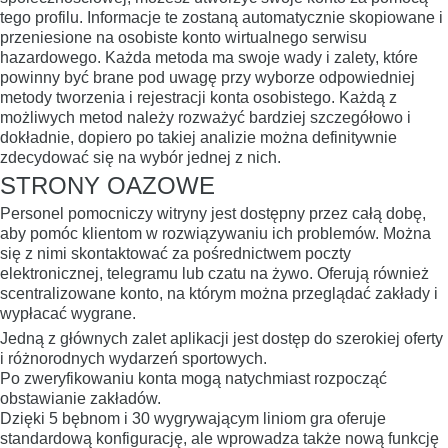
tego profilu. Informacje te zostaną automatycznie skopiowane i
przeniesione na osobiste konto wirtualnego serwisu
hazardowego. Każda metoda ma swoje wady i zalety, które
powinny być brane pod uwagę przy wyborze odpowiedniej
metody tworzenia i rejestracji konta osobistego. Każdą z
możliwych metod należy rozważyć bardziej szczegółowo i
dokładnie, dopiero po takiej analizie można definitywnie
zdecydować się na wybór jednej z nich.
STRONY OAZOWE
Personel pomocniczy witryny jest dostępny przez całą dobę,
aby pomóc klientom w rozwiązywaniu ich problemów. Można
się z nimi skontaktować za pośrednictwem poczty
elektronicznej, telegramu lub czatu na żywo. Oferują również
scentralizowane konto, na którym można przeglądać zakłady i
wypłacać wygrane.
Jedną z głównych zalet aplikacji jest dostęp do szerokiej oferty
i różnorodnych wydarzeń sportowych.
Po zweryfikowaniu konta mogą natychmiast rozpocząć
obstawianie zakładów.
Dzięki 5 bębnom i 30 wygrywającym liniom gra oferuje
standardową konfigurację, ale wprowadza także nową funkcję