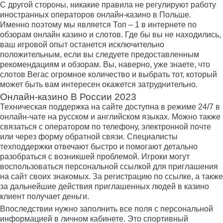
С другой стороны, никакие правила не регулируют работу
иностранных операторов онлайн-казино в Польше.
Именно поэтому мы является Топ – 1 в интернете по
обзорам онлайн казино и слотов. Где бы вы не находились,
ваш игровой опыт останется исключительно
положительным, если вы следуете предоставленным
рекомендациям и обзорам. Вы, наверно, уже знаете, что
слотов Вегас огромное количество и выбрать тот, который
может быть вам интересен окажется затруднительно.
Онлайн-казино В России 2023
Техническая поддержка на сайте доступна в режиме 24/7 в
онлайн-чате на русском и английском языках. Можно также
связаться с оператором по телефону, электронной почте
или через форму обратной связи. Специалисты
техподдержки отвечают быстро и помогают детально
разобраться с возникшей проблемой. Игроки могут
воспользоваться персональной ссылкой для приглашения
на сайт своих знакомых. За регистрацию по ссылке, а также
за дальнейшие действия приглашенных людей в казино
клиент получает деньги.
Впоследствии нужно заполнить все поля с персональной
информацией в личном кабинете. Это спортивный