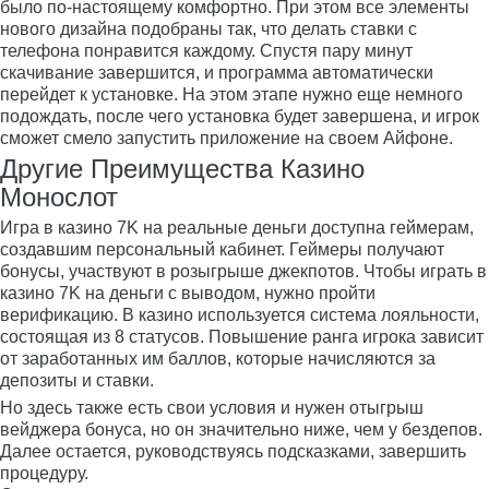
было по-настоящему комфортно. При этом все элементы
нового дизайна подобраны так, что делать ставки с
телефона понравится каждому. Спустя пару минут
скачивание завершится, и программа автоматически
перейдет к установке. На этом этапе нужно еще немного
подождать, после чего установка будет завершена, и игрок
сможет смело запустить приложение на своем Айфоне.
Другие Преимущества Казино
Монослот
Игра в казино 7K на реальные деньги доступна геймерам,
создавшим персональный кабинет. Геймеры получают
бонусы, участвуют в розыгрыше джекпотов. Чтобы играть в
казино 7K на деньги с выводом, нужно пройти
верификацию. В казино используется система лояльности,
состоящая из 8 статусов. Повышение ранга игрока зависит
от заработанных им баллов, которые начисляются за
депозиты и ставки.
Но здесь также есть свои условия и нужен отыгрыш
вейджера бонуса, но он значительно ниже, чем у бездепов.
Далее остается, руководствуясь подсказками, завершить
процедуру.