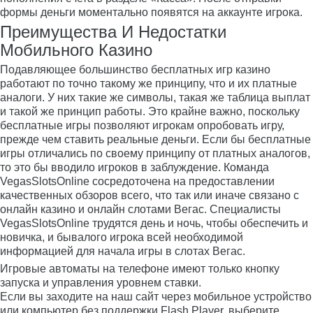
формы деньги моментально появятся на аккаунте игрока.
Преимущества И Недостатки
Мобильного Казино
Подавляющее большинство бесплатных игр казино
работают по точно такому же принципу, что и их платные
аналоги. У них такие же символы, такая же таблица выплат
и такой же принцип работы. Это крайне важно, поскольку
бесплатные игры позволяют игрокам опробовать игру,
прежде чем ставить реальные деньги. Если бы бесплатные
игры отличались по своему принципу от платных аналогов,
то это бы вводило игроков в заблуждение. Команда
VegasSlotsOnline сосредоточена на предоставлении
качественных обзоров всего, что так или иначе связано с
онлайн казино и онлайн слотами Вегас. Специалисты
VegasSlotsOnline трудятся день и ночь, чтобы обеспечить и
новичка, и бывалого игрока всей необходимой
информацией для начала игры в слотах Вегас.
Игровые автоматы на телефоне имеют только кнопку
запуска и управления уровнем ставки.
Если вы заходите на наш сайт через мобильное устройство
или компьютер без поддержки Flash Player, выберите