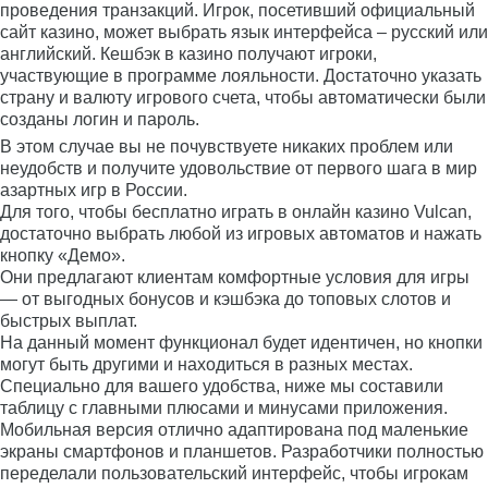
проведения транзакций. Игрок, посетивший официальный
сайт казино, может выбрать язык интерфейса – русский или
английский. Кешбэк в казино получают игроки,
участвующие в программе лояльности. Достаточно указать
страну и валюту игрового счета, чтобы автоматически были
созданы логин и пароль.
В этом случае вы не почувствуете никаких проблем или
неудобств и получите удовольствие от первого шага в мир
азартных игр в России.
Для того, чтобы бесплатно играть в онлайн казино Vulcan,
достаточно выбрать любой из игровых автоматов и нажать
кнопку «Демо».
Они предлагают клиентам комфортные условия для игры
— от выгодных бонусов и кэшбэка до топовых слотов и
быстрых выплат.
На данный момент функционал будет идентичен, но кнопки
могут быть другими и находиться в разных местах.
Специально для вашего удобства, ниже мы составили
таблицу с главными плюсами и минусами приложения.
Мобильная версия отлично адаптирована под маленькие
экраны смартфонов и планшетов. Разработчики полностью
переделали пользовательский интерфейс, чтобы игрокам