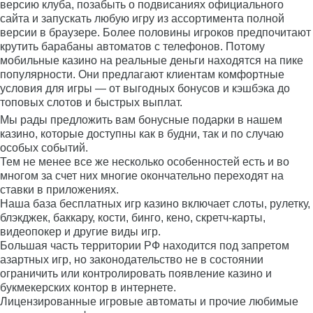
версию клуба, позабыть о подвисаниях официального
сайта и запускать любую игру из ассортимента полной
версии в браузере. Более половины игроков предпочитают
крутить барабаны автоматов с телефонов. Потому
мобильные казино на реальные деньги находятся на пике
популярности. Они предлагают клиентам комфортные
условия для игры — от выгодных бонусов и кэшбэка до
топовых слотов и быстрых выплат.
Мы рады предложить вам бонусные подарки в нашем
казино, которые доступны как в будни, так и по случаю
особых событий.
Тем не менее все же несколько особенностей есть и во
многом за счет них многие окончательно переходят на
ставки в приложениях.
Наша база бесплатных игр казино включает слоты, рулетку,
блэкджек, баккару, кости, бинго, кено, скретч-карты,
видеопокер и другие виды игр.
Большая часть территории РФ находится под запретом
азартных игр, но законодательство не в состоянии
ограничить или контролировать появление казино и
букмекерских контор в интернете.
Лицензированные игровые автоматы и прочие любимые