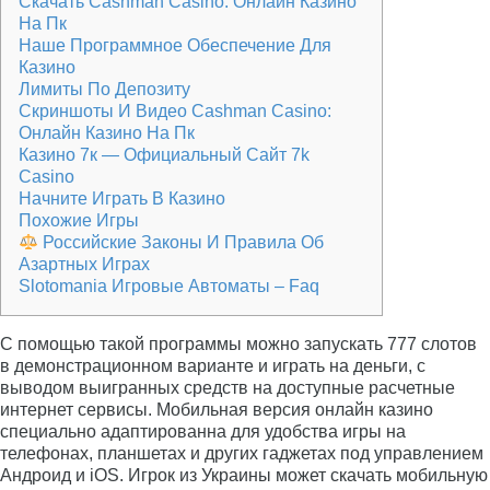
Скачать Cashman Casino: Онлайн Казино
На Пк
Наше Программное Обеспечение Для
Казино
Лимиты По Депозиту
Скриншоты И Видео Cashman Casino:
Онлайн Казино На Пк
Казино 7к — Официальный Сайт 7k
Casino
Начните Играть В Казино
Похожие Игры
Российские Законы И Правила Об
Азартных Играх
Slotomania Игровые Автоматы – Faq
С помощью такой программы можно запускать 777 слотов
в демонстрационном варианте и играть на деньги, с
выводом выигранных средств на доступные расчетные
интернет сервисы. Мобильная версия онлайн казино
специально адаптированна для удобства игры на
телефонах, планшетах и других гаджетах под управлением
Андроид и iOS. Игрок из Украины может скачать мобильную