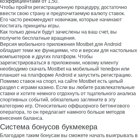
коэффициентами от 1,50.
Чтобы пройти регистрационную процедуру, достаточно
ввести свою страну и предпочитаемую валюту ставок.
Его часто рекомендуют новичкам, которые начинают
постигать принципы игры.
Как только деньги будут зачислены на ваш счет, вы
получите бесплатные вращения.
Версия мобильного приложения Mostbet для Android
обладает теми же функциями, что и версии для настольных
компьютеров и других платформ. Чтобы
зарегистрироваться в приложении, новому клиенту
необходимо скачать Mostbet на мобильный телефон или
планшет на платформе Android и запустить регистрацию.
Помимо ставок на спорт, на сайте Mostbet есть целый
раздел с играми казино. Если вы любите развлекательные
ставки и хотите немного отдохнуть от тщательного анализа
спортивных событий, обязательно загляните в эту
категорию игр. Относительно оффшорного беттингового
оператора, то он предлагает намного больше методов
внесения баланса.
Система бонусов букмекера
Благодаря таким бонусам вы сможете начать выигрывать в