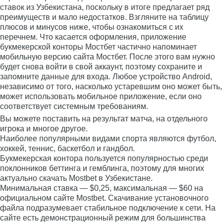
ставок из Узбекистана, поскольку в итоге предлагает ряд
преимуществ и мало недостатков. Взгляните на таблицу
плюсов и минусов ниже, чтобы ознакомиться с их
перечнем. Что касается оформления, приложение
букмекерской конторы Мостбет частично напоминает
мобильную версию сайта Мостбет. После этого вам нужно
будет снова войти в свой аккаунт, поэтому сохраните и
запомните данные для входа. Любое устройство Android,
независимо от того, насколько устаревшим оно может быть,
может использовать мобильное приложение, если оно
соответствует системным требованиям.
Вы можете поставить на результат матча, на отдельного
игрока и многое другое.
Наиболее популярными видами спорта являются футбол,
хоккей, теннис, баскетбол и гандбол.
Букмекерская контора пользуется популярностью среди
поклонников беттинга и гемблинга, поэтому для многих
актуально скачать Mostbet в Узбекистане.
Минимальная ставка — $0,25, максимальная — $60 на
официальном сайте Mostbet. Скачивание установочного
файла подразумевает стабильное подключение к сети. На
сайте есть демонстрационный режим для большинства