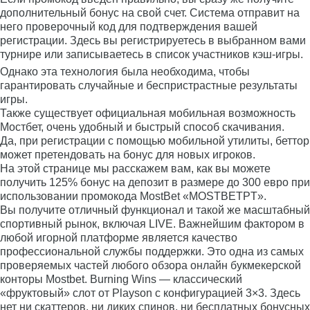
дополнительный бонус на свой счет. Система отправит на
него проверочный код для подтверждения вашей
регистрации. Здесь вы регистрируетесь в выбранном вами
турнире или записываетесь в список участников кэш-игры.
Однако эта технология была необходима, чтобы
гарантировать случайные и беспристрастные результаты
игры.
Также существует официальная мобильная возможность
Мостбет, очень удобный и быстрый способ скачивания.
Да, при регистрации с помощью мобильной утилиты, беттор
может претендовать на бонус для новых игроков.
На этой странице мы расскажем вам, как вы можете
получить 125% бонус на депозит в размере до 300 евро при
использовании промокода MostBet «MOSTBETPT».
Вы получите отличный функционал и такой же масштабный
спортивный рынок, включая LIVE. Важнейшим фактором в
любой игорной платформе является качество
профессиональной службы поддержки. Это одна из самых
проверяемых частей любого обзора онлайн букмекерской
конторы Mostbet. Burning Wins — классический
«фруктовый» слот от Playson с конфигурацией 3×3. Здесь
нет ни скаттеров, ни диких спинов, ни бесплатных бонусных