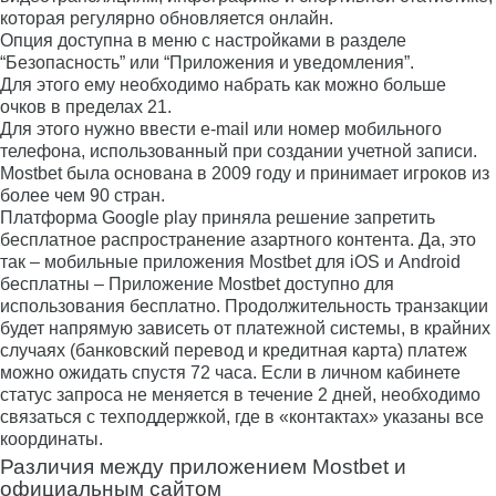
которая регулярно обновляется онлайн.
Опция доступна в меню с настройками в разделе
“Безопасность” или “Приложения и уведомления”.
Для этого ему необходимо набрать как можно больше
очков в пределах 21.
Для этого нужно ввести e-mail или номер мобильного
телефона, использованный при создании учетной записи.
Mostbet была основана в 2009 году и принимает игроков из
более чем 90 стран.
Платформа Google play приняла решение запретить
бесплатное распространение азартного контента. Да, это
так – мобильные приложения Mostbet для iOS и Android
бесплатны – Приложение Mostbet доступно для
использования бесплатно. Продолжительность транзакции
будет напрямую зависеть от платежной системы, в крайних
случаях (банковский перевод и кредитная карта) платеж
можно ожидать спустя 72 часа. Если в личном кабинете
статус запроса не меняется в течение 2 дней, необходимо
связаться с техподдержкой, где в «контактах» указаны все
координаты.
Различия между приложением Mostbet и
официальным сайтом