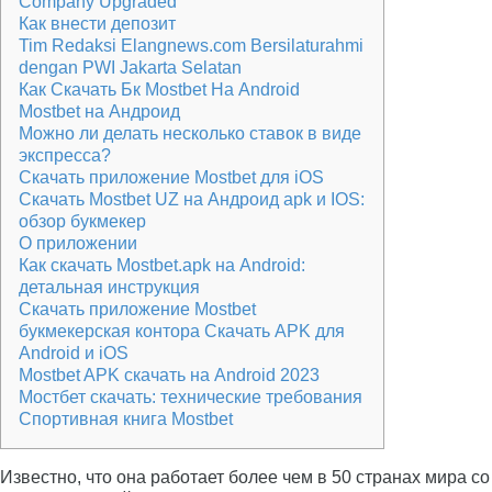
Company Upgraded
Как внести депозит
Tim Redaksi Elangnews.com Bersilaturahmi
dengan PWI Jakarta Selatan
Как Скачать Бк Mostbet На Android
Mostbet на Андроид
Можно ли делать несколько ставок в виде
экспресса?
Скачать приложение Mostbet для iOS
Скачать Mostbet UZ на Андроид apk и IOS:
обзор букмекер
О приложении
Как скачать Mostbet.apk на Android:
детальная инструкция
Скачать приложение Mostbet
букмекерская контора Скачать APK для
Android и iOS
Mostbet APK скачать на Android 2023
Мостбет скачать: технические требования
Спортивная книга Mostbet
Известно, что она работает более чем в 50 странах мира со