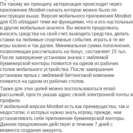
По такому же принципу авторизация происходит через
приложение Mostbet скачать которое можно было по
инструкции выше. Версия мобильного приложения Mostbet
для iOS обладает теми же функциями, что и его настольные
и другие мобильные аналоги. Вы можете продолжать
вносить средства на свой счет, выводить средства, делать
ставки на любимые спортивные события, играть в те же
игры казино и так далее. Минимальная сумма пополнения,
позволяющая рассчитывать на бонус, составляет 15 тыс.
После завершения установки значок с эмблемой
букмекерской конторы появится на одном из рабочих
столов мобильного устройства. После завершения
установки ярлык с эмблемой беттинговой компании
появится на одном из рабочих столов.
Также для этих целей можно воспользоваться email-
рассылкой, просто указав адрес своей электронной почты в
профиле.
У мобильной версии Mostbet есть как преимущества, так и
недостатки, о которых нужно знать игроку, прежде, чем
устанавливать себе приложение букмекерской конторы.
Данное предложение действует в течение 7 дней с
момента создания аккаунта.