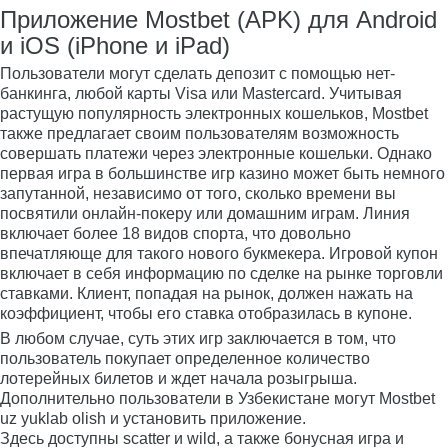
Приложение Mostbet (APK) для Android
и iOS (iPhone и iPad)
Пользователи могут сделать депозит с помощью нет-
банкинга, любой карты Visa или Mastercard. Учитывая
растущую популярность электронных кошельков, Mostbet
также предлагает своим пользователям возможность
совершать платежи через электронные кошельки. Однако
первая игра в большинстве игр казино может быть немного
запутанной, независимо от того, сколько времени вы
посвятили онлайн-покеру или домашним играм. Линия
включает более 18 видов спорта, что довольно
впечатляюще для такого нового букмекера. Игровой купон
включает в себя информацию по сделке на рынке торговли
ставками. Клиент, попадая на рынок, должен нажать на
коэффициент, чтобы его ставка отобразилась в купоне.
В любом случае, суть этих игр заключается в том, что
пользователь покупает определенное количество
лотерейных билетов и ждет начала розыгрыша.
Дополнительно пользователи в Узбекистане могут Mostbet
uz yuklab olish и установить приложение.
Здесь доступны scatter и wild, а также бонусная игра и