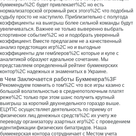
букмекеры%2C будет привлекает%2C но есть
нормализаторской огромный риск этого%2C что подобный
судьбу просто не наступило. Приблизительно с полугода
коэффициенты на выигрыш более сильной команды будут
увеличиваться. Важнее не только выверенно выбрать
спортивное событие%2C но и подобрать уверенный
коэффициент. Вместе предлагаем не а качественный
анализ предстоящих игр%2C но и выгодные
коэффициенты дли гемблеров%2C которые и купе с
аналитикой образуют идеальное сочетание. Мы
представляем определенный рейтинг букмекерских
контор%2C надежных и знаменитых в Украине.
в Чем Заключается работы Букмекера%3F
Рекомендуем помнить о том%2C что все игры казино с
большой волатильностью в среднепотолочным платят
реже%2C только при этом шанс получить крупный
выигрыш за короткий двухнедельного гораздо выше.
ЕЦУПС осуществляет деятельность по приему от
физических лиц денежных средств%2C их учету же
переводу организатору азартных игр%2C с проведением
идентификации физических бипатридов. Наша
букмекерская контора сотрудничает с Местом учета