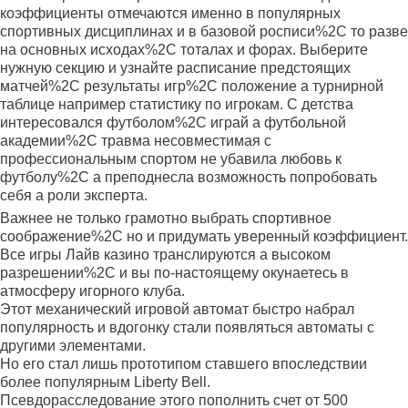
коэффициенты отмечаются именно в популярных
спортивных дисциплинах и в базовой росписи%2C то разве
на основных исходах%2C тоталах и форах. Выберите
нужную секцию и узнайте расписание предстоящих
матчей%2C результаты игр%2C положение а турнирной
таблице например статистику по игрокам. С детства
интересовался футболом%2C играй а футбольной
академии%2C травма несовместимая с
профессиональным спортом не убавила любовь к
футболу%2C а преподнесла возможность попробовать
себя а роли эксперта.
Важнее не только грамотно выбрать спортивное
соображение%2C но и придумать уверенный коэффициент.
Все игры Лайв казино транслируются а высоком
разрешении%2C и вы по-настоящему окунаетесь в
атмосферу игорного клуба.
Этот механический игровой автомат быстро набрал
популярность и вдогонку стали появляться автоматы с
другими элементами.
Но его стал лишь прототипом ставшего впоследствии
более популярным Liberty Bell.
Псевдорасследование этого пополнить счет от 500