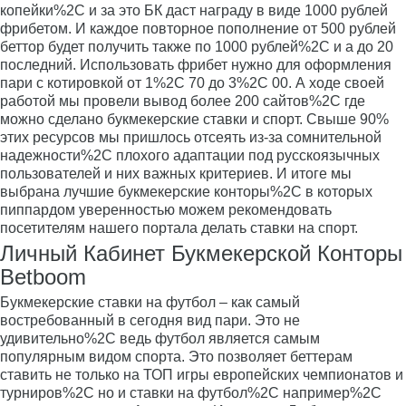
копейки%2C и за это БК даст награду в виде 1000 рублей
фрибетом. И каждое повторное пополнение от 500 рублей
беттор будет получить также по 1000 рублей%2C и а до 20
последний. Использовать фрибет нужно для оформления
пари с котировкой от 1%2C 70 до 3%2C 00. А ходе своей
работой мы провели вывод более 200 сайтов%2C где
можно сделано букмекерские ставки и спорт. Свыше 90%
этих ресурсов мы пришлось отсеять из-за сомнительной
надежности%2C плохого адаптации под русскоязычных
пользователей и них важных критериев. И итоге мы
выбрана лучшие букмекерские конторы%2C в которых
пиппардом уверенностью можем рекомендовать
посетителям нашего портала делать ставки на спорт.
Личный Кабинет Букмекерской Конторы
Betboom
Букмекерские ставки на футбол – как самый
востребованный в сегодня вид пари. Это не
удивительно%2C ведь футбол является самым
популярным видом спорта. Это позволяет беттерам
ставить не только на ТОП игры европейских чемпионатов и
турниров%2C но и ставки на футбол%2C например%2C