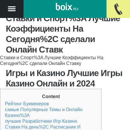
Ставки и Спорт%3A Лучшие
Коэффициенты На
Сегодня%2C сделали
Онлайн Ставк
Ставки и Спорт%3A Лучшие Коэффициенты На
Сегодня%2C сделали Онлайн Ставку
Игры и Казино Лучшие Игры
Казино Онлайн и 2024
Content
Рейтинг Букмекеров
самые Популярные Темы и Онлайн
Казино%3A
лучшие Разработчики Игр Казино
Ставки На день%2C Расписание И