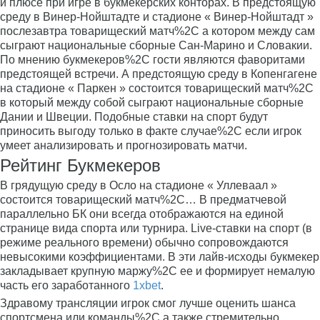
и плюсе при игре в букмекерских конторах. В предстоящую
среду в Винер-Нойштадте и стадионе « Винер-Нойштадт »
послезавтра товарищеский матч%2C а котором между сам
сыграют национальные сборные Сан-Марино и Словакии.
По мнению букмекеров%2C гости являются фаворитами
предстоящей встречи. А предстоящую среду в Копенгагене
на стадионе « Паркен » состоится товарищеский матч%2C
в который между собой сыграют национальные сборные
Дании и Швеции. Подобные ставки на спорт будут
приносить выгоду только в факте случае%2C если игрок
умеет анализировать и прогнозировать матчи.
Рейтинг Букмекеров
В грядущую среду в Осло на стадионе « Уллеваал »
состоится товарищеский матч%2C… В предматчевой
параллельно БК они всегда отображаются на единой
странице вида спорта или турнира. Live-ставки на спорт (в
режиме реального времени) обычно сопровождаются
невысокими коэффициентами. В эти лайв-исходы букмекер
закладывает крупную маржу%2C ее и формирует немалую
часть его заработанного
1xbet
.
Здравому трансляции игрок смог лучше оценить шанса
спортсмена или команды%2C а также стремительно