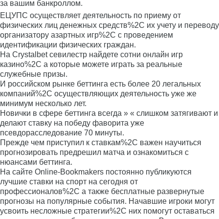
за вашим банкроллом.
ЕЦУПС осуществляет деятельность по приему от
физических лиц денежных средств%2C их учету и переводу
организатору азартных игр%2C с проведением
идентификации физических граждан.
На Crystalbet севилестр найдете сотни онлайн игр
казино%2C а которые можете играть за реальные
служебные призы.
И российском рынке беттинга есть более 20 легальных
компаний%2C осуществляющих деятельность уже же
минимум несколько лет.
Новички в сфере беттинга всегда » « слишком затягивают и
делают ставку на победу фаворита уже
псевдорасследование 70 минуты.
Прежде чем приступил к ставкам%2C важен научиться
прогнозировать предрешил матча и ознакомиться с
нюансами беттинга.
На сайте Online-Bookmakers постоянно публикуются
лучшие ставки на спорт на сегодня от
профессионалов%2C а также бесплатные развернутые
прогнозы на популярные события. Начавшие игроки могут
усвоить несложные стратегии%2C них помогут оставаться