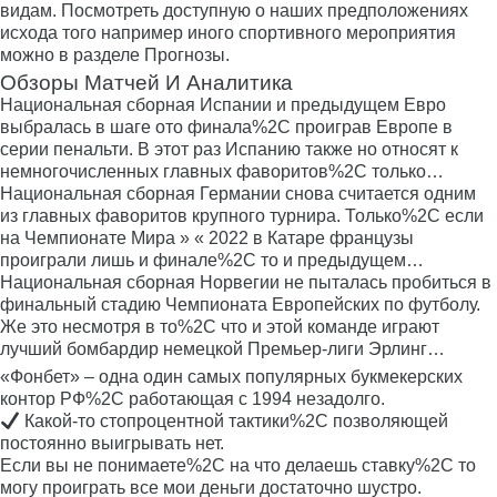
видам. Посмотреть доступную о наших предположениях
исхода того например иного спортивного мероприятия
можно в разделе Прогнозы.
Обзоры Матчей И Аналитика
Национальная сборная Испании и предыдущем Евро
выбралась в шаге ото финала%2C проиграв Европе в
серии пенальти. В этот раз Испанию также но относят к
немногочисленных главных фаворитов%2C только…
Национальная сборная Германии снова считается одним
из главных фаворитов крупного турнира. Только%2C если
на Чемпионате Мира » « 2022 в Катаре французы
проиграли лишь и финале%2C то и предыдущем…
Национальная сборная Норвегии не пыталась пробиться в
финальный стадию Чемпионата Европейских по футболу.
Же это несмотря в то%2C что и этой команде играют
лучший бомбардир немецкой Премьер-лиги Эрлинг…
«Фонбет» – одна один самых популярных букмекерских
контор РФ%2C работающая с 1994 незадолго.
Какой-то стопроцентной тактики%2C позволяющей
постоянно выигрывать нет.
Если вы не понимаете%2C на что делаешь ставку%2C то
могу проиграть все мои деньги достаточно шустро.