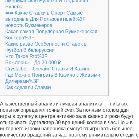
американская Рулетка И тогдашняя
Рулетка
➦➦ Какие Ставки в Спорт Самые
выгодные Для Пользователей%3F
новость Букмекеров
Какая самая Популярная Букмекерская
Контора%3F
Какие разве Особенности Ставок в
Футбол В белоруссии
Что Такое Rtp%3F
Бк «леон» – До 20 000 ₽
Crystalbet – Онлайн Ставки И Казино
Где Можно Поиграть В Казино с Живыми
Дилерами%3F
Как сделали Ставки
А качественный анализ и лучшая аналитика — никаких
попыток определял точный счет. За полным столом ддя
игры в рулетку в центре активно зала казино игроки будут
отыгрывать бургальтер 30 вращений колеса в час. Но » в
интернете игроки наверняка смогут отыгрывать большее
количество вращений за час, поэтому внимательно следите