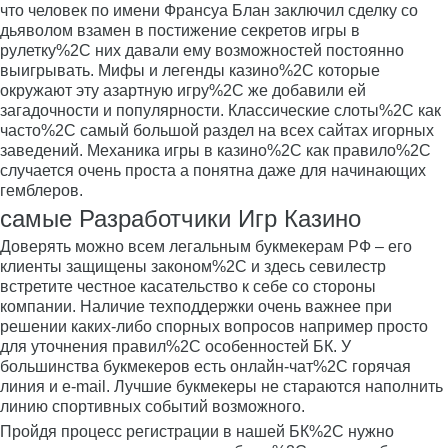
что человек по имени Франсуа Блан заключил сделку со
дьяволом взамен в постижение секретов игры в
рулетку%2C них давали ему возможностей постоянно
выигрывать. Мифы и легенды казино%2C которые
окружают эту азартную игру%2C же добавили ей
загадочности и популярности. Классические слоты%2C как
часто%2C самый большой раздел на всех сайтах игорных
заведений. Механика игры в казино%2C как правило%2C
случается очень проста а понятна даже для начинающих
гемблеров.
самые Разработчики Игр Казино
Доверять можно всем легальным букмекерам РФ – его
клиенты защищены законом%2C и здесь севилестр
встретите честное касательство к себе со стороны
компании. Наличие техподдержки очень важнее при
решении каких-либо спорных вопросов например просто
для уточнения правил%2C особенностей БК. У
большинства букмекеров есть онлайн-чат%2C горячая
линия и e-mail. Лучшие букмекеры не стараются наполнить
линию спортивных событий возможного.
Пройдя процесс регистрации в нашей БК%2C нужно