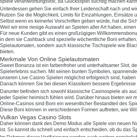
spiele verantwortungsvoll, da Glücksspiel süchtig machen kann 
Unterdessen gehen Sie einfach Ihrer Leidenschaft nach und 
Nutzen Sie die Möglichkeit, Limits für Einzahlungen, Einsätze 
Selbst wenn es keinerlei Vorschriften geben würde, hat die Siche
Weil wir eine riesige Auswahl an Spielen aller Art haben, ei
Für neue Kunden gibt es einen großzügigen Willkommensbonus 
in dem sie Cashback und spezielle wöchentliche Boni erhalten.
Spielautomaten, sondern auch klassische Tischspiele wie Blackja
bieten.
Merkmale Von Online Spielautomaten
Sweet Bonanza ist ein farbenfroher und unterhaltsamer Slot, der
Spielerlebnis suchen. Mit seinen bunten Symbolen, spannende
unseren Live Casino Spielen möglichst erfolgreich sind, haben w
Danach können Sie bei diesen Klassikern bessere Ergebnisse
Darunter befinden sich sowohl klassische Casinospiele als au
jeder Spieler heimisch fühlen wird. Darüber hinaus bieten wir 
Online-Casinos sind Boni ein wesentlicher Bestandteil des Spi
Diese Boni können in verschiedenen Formen auftreten, wie Wil
Vulkan Vegas Casino Slots
Daher können dank des Demo Modus alle Spiele von neuen Nutze
ist. So kannst du schnell und einfach entscheiden, ob du das Sp