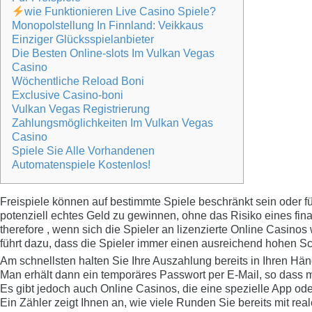
wie Funktionieren Live Casino Spiele?
Monopolstellung In Finnland: Veikkaus
Einziger Glücksspielanbieter
Die Besten Online-slots Im Vulkan Vegas
Casino
Wöchentliche Reload Boni
Exclusive Casino-boni
Vulkan Vegas Registrierung
Zahlungsmöglichkeiten Im Vulkan Vegas
Casino
Spiele Sie Alle Vorhandenen
Automatenspiele Kostenlos!
Freispiele können auf bestimmte Spiele beschränkt sein oder f
potenziell echtes Geld zu gewinnen, ohne das Risiko eines fina
therefore , wenn sich die Spieler an lizenzierte Online Casinos
führt dazu, dass die Spieler immer einen ausreichend hohen S
Am schnellsten halten Sie Ihre Auszahlung bereits in Ihren H
Man erhält dann ein temporäres Passwort per E-Mail, so dass
Es gibt jedoch auch Online Casinos, die eine spezielle App od
Ein Zähler zeigt Ihnen an, wie viele Runden Sie bereits mit re