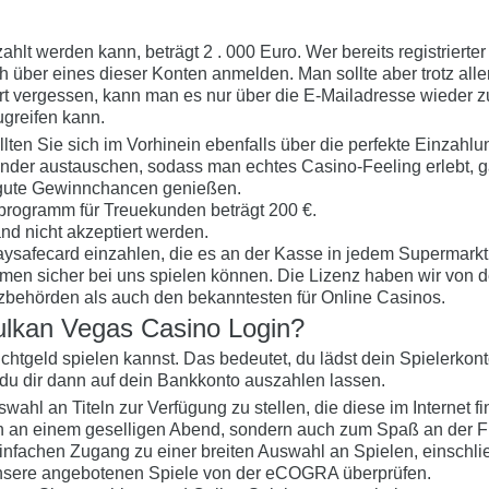
lt werden kann, beträgt 2 . 000 Euro. Wer bereits registrierter
h über eines dieser Konten anmelden. Man sollte aber trotz all
ort vergessen, kann man es nur über die E-Mailadresse wieder z
ugreifen kann.
lten Sie sich im Vorhinein ebenfalls über die perfekte Einzahl
nder austauschen, sodass man echtes Casino-Feeling erlebt, ga
h gute Gewinnchancen genießen.
rogramm für Treuekunden beträgt 200 €.
nd nicht akzeptiert werden.
 Paysafecard einzahlen, die es an der Kasse in jedem Supermarkt
ommen sicher bei uns spielen können. Die Lizenz haben wir von 
nzbehörden als auch den bekanntesten für Online Casinos.
lkan Vegas Casino Login?
um Echtgeld spielen kannst. Das bedeutet, du lädst dein Spieler
 du dir dann auf dein Bankkonto auszahlen lassen.
wahl an Titeln zur Verfügung zu stellen, die diese im Internet 
den an einem geselligen Abend, sondern auch zum Spaß an der 
 einfachen Zugang zu einer breiten Auswahl an Spielen, einschl
 unsere angebotenen Spiele von der eCOGRA überprüfen.