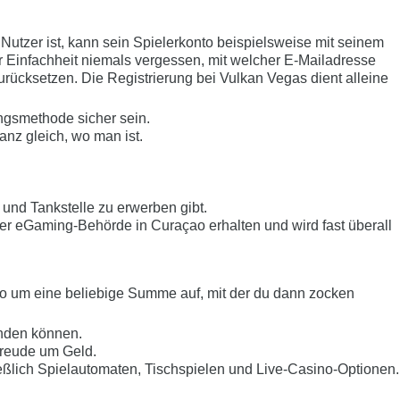
 Nutzer ist, kann sein Spielerkonto beispielsweise mit seinem
er Einfachheit niemals vergessen, mit welcher E-Mailadresse
urücksetzen. Die Registrierung bei Vulkan Vegas dient alleine
ungsmethode sicher sein.
nz gleich, wo man ist.
 und Tankstelle zu erwerben gibt.
der eGaming-Behörde in Curaçao erhalten und wird fast überall
konto um eine beliebige Summe auf, mit der du dann zocken
finden können.
Freude um Geld.
ießlich Spielautomaten, Tischspielen und Live-Casino-Optionen.